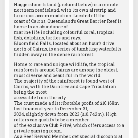
Haggerstone Island (pictured below) is a remote
northern reef island, with its own airstrip and
luxurious accommodation. Located off the
coast of Cairns, Queensland’s Great Barrier Reef is
home to an abundance of
marine life including colourful coral, tropical
fish, dolphins, turtles and rays.
Bloomfield Falls, located about an hour’s drive
north of Cairns, is a series of tumbling waterfalls
hidden away in the dense rainforest.
Home to rare and unique wildlife, the tropical
rainforests around Cairns are among the oldest,
most diverse and beautiful in the world.
The majority of the rainforest is found west of
Cairns, with the Daintree and Cape Tribulation
being the most
accessible from the city.
The trust made a distributable profit of $10.168m
last financial year to December 31,
2024, slightly down from 2023 ($10.742m). High
rollers can qualify to be a member
of the exclusive Club Privé, which offers access to a
private gaming room.
As a Reef Reward Member, get special discounts at