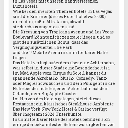
in Las Vegas mit unseren handverlesenen
Luxushotels.
Wie bei den meisten Themenhotels in Las Vegas
sind die Zimmer (dieses Hotel hat etwa 2.000)
nicht die größte Attraktion, obwohl
sie durchaus angemessen sind.
Die Kreuzung von Tropicana Avenue und Las Vegas
Boulevard könnte nicht zentraler liegen, und es
gibt den zusätzlichen Bonus, dass das
Vergnügungsviertel The Park
und die T-Mobile Arena in unmittelbarer Nähe
liegen.
Das Hotel verfügt außerdem über eine Achterbahn,
was selbst in dieser Stadt eine Besonderheit ist.
Im Mad Apple vom Cirque du Soleil kannst du
spannende Akrobatik-, Musik-, Comedy-, Tanz-
oder Magieshows buchen und dein Puls geht in die
Höhe bei der hoteleigenen Achterbahn auf dem
Gelände, dem Big Apple Coaster.
Im Herzen des Hotels gelegen, bietet dieses
Restaurant ein klassisches Steakhouse-Ambiente.
Das New York New York Hotel & Casino verfügt
über insgesamt 2024 Unterkünfte.
In unmittelbarer Nähe des Hotels befinden sich
einige der bekanntesten Sehenswürdigkeiten von