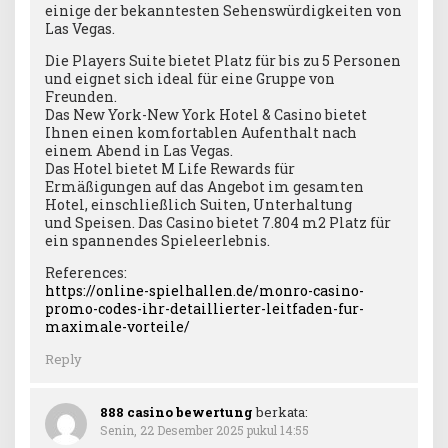
einige der bekanntesten Sehenswürdigkeiten von
Las Vegas.
Die Players Suite bietet Platz für bis zu 5 Personen
und eignet sich ideal für eine Gruppe von
Freunden.
Das New York-New York Hotel & Casino bietet
Ihnen einen komfortablen Aufenthalt nach
einem Abend in Las Vegas.
Das Hotel bietet M Life Rewards für
Ermäßigungen auf das Angebot im gesamten
Hotel, einschließlich Suiten, Unterhaltung
und Speisen. Das Casino bietet 7.804 m2 Platz für
ein spannendes Spieleerlebnis.
References:
https://online-spielhallen.de/monro-casino-
promo-codes-ihr-detaillierter-leitfaden-fur-
maximale-vorteile/
Reply
888 casino bewertung
berkata:
Senin, 22 Desember 2025 pukul 14:55