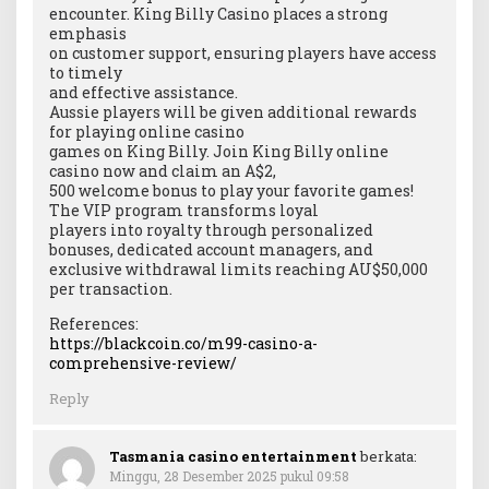
encounter. King Billy Casino places a strong
emphasis
on customer support, ensuring players have access
to timely
and effective assistance.
Aussie players will be given additional rewards
for playing online casino
games on King Billy. Join King Billy online
casino now and claim an A$2,
500 welcome bonus to play your favorite games!
The VIP program transforms loyal
players into royalty through personalized
bonuses, dedicated account managers, and
exclusive withdrawal limits reaching AU$50,000
per transaction.
References:
https://blackcoin.co/m99-casino-a-
comprehensive-review/
Reply
Tasmania casino entertainment
berkata:
Minggu, 28 Desember 2025 pukul 09:58