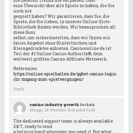
die neusten Trends nie verpassen. Oder
eine Übersicht über alle Spiele zu haben, die Sie
noch nie
gespielt haben? Wir garantieren, dass Sie, die
Spiele, die Sie lieben, in unserer Online-Slots-
Bibliothek finden werden. Wir beanspruchen all
diese Boni
selbst, um sicherzustellen, dass wir Ihnen ein
faires Angebot ohne Hintertürchen und
Kleingedrucktes anbieten. Casinoonline.de ist
Teil der #1 Online Casino Authority®, dem
weltweit größten Casino-Affiliate-Netzwerk.
References:
https://online-spielhallen.de/ggbet-casino-login-
ihr-zugang-zum-spielvergnugen/
Reply
casino industry growth
berkata:
Minggu, 28 Desember 2025 pukul 02:28
The dedicated support team is always available
24/7, ready to lend
a helping hand whenever you need it. But what