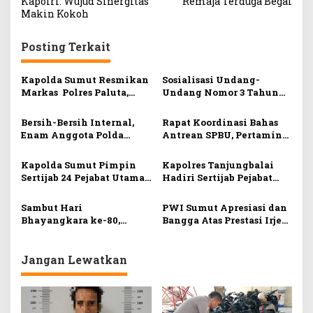
Kapolri: Wujud Sinergitas
Remaja Terduga Begal
i
Makin Kokoh
g
Posting Terkait
a
s
Kapolda Sumut Resmikan
Sosialisasi Undang-
i
Markas Polres Paluta,
Undang Nomor 3 Tahun
Wujudkan Pelayanan
2026, Maruli Siahaan
p
Publik Yang Responsif
Tegaskan Informan Wajib
Bersih-Bersih Internal,
Rapat Koordinasi Bahas
o
demi Menuju Indonesia
Dapat Perlindungan LPSK
Enam Anggota Polda
Antrean SPBU, Pertamina
Emas 2045.
s
Sumut Terancam PTDH
Minta Waktu Pulihkan
Terlibat Narkoba
Distribusi BBM di Sumut
Kapolda Sumut Pimpin
Kapolres Tanjungbalai
Sertijab 24 Pejabat Utama
Hadiri Sertijab Pejabat
dan Kapolres
Utama dan Kapolres
Jajaran Polda Sumut
Sambut Hari
PWI Sumut Apresiasi dan
Bhayangkara ke-80,
Bangga Atas Prestasi Irjen
Kapolda Sumut Pimpin
Pol Whisnu H F, SIK, MH
Upacara Pemuliaan Nilai-
Nilai Tribrata Perkuat
Jangan Lewatkan
Integritas Personel