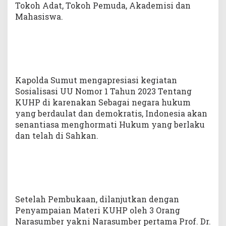
Tokoh Adat, Tokoh Pemuda, Akademisi dan
n
Mahasiswa.
g
K
U
H
P
b
e
Kapolda Sumut mengapresiasi kegiatan
r
s
Sosialisasi UU Nomor 1 Tahun 2023 Tentang
a
KUHP di karenakan Sebagai negara hukum
m
yang berdaulat dan demokratis, Indonesia akan
a
senantiasa menghormati Hukum yang berlaku
M
A
dan telah di Sahkan.
H
U
P
I
K
I
d
Setelah Pembukaan, dilanjutkan dengan
a
Penyampaian Materi KUHP oleh 3 Orang
n
Narasumber yakni Narasumber pertama Prof. Dr.
F