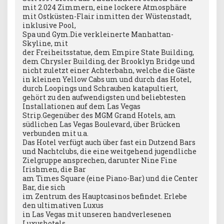
mit 2.024 Zimmern, eine lockere Atmosphäre
mit Ostküsten-Flair inmitten der Wüstenstadt,
inklusive Pool,
Spa und Gym.Die verkleinerte Manhattan-
Skyline, mit
der Freiheitsstatue, dem Empire State Building,
dem Chrysler Building, der Brooklyn Bridge und
nicht zuletzt einer Achterbahn, welche die Gäste
in kleinen Yellow Cabs um und durch das Hotel,
durch Loopings und Schrauben katapultiert,
gehört zu den aufwendigsten und beliebtesten
Installationen auf dem Las Vegas
Strip.Gegenüber des MGM Grand Hotels, am
südlichen Las Vegas Boulevard, über Brücken
verbunden mit u.a.
Das Hotel verfügt auch über fast ein Dutzend Bars
und Nachtclubs, die eine weitgehend jugendliche
Zielgruppe ansprechen, darunter Nine Fine
Irishmen, die Bar
am Times Square (eine Piano-Bar) und die Center
Bar, die sich
im Zentrum des Hauptcasinos befindet. Erlebe
den ultimativen Luxus
in Las Vegas mit unseren handverlesenen
Luxushotels.