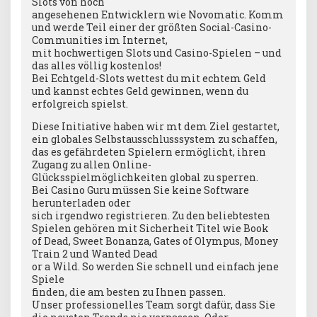
Slots von hoch
angesehenen Entwicklern wie Novomatic. Komm
und werde Teil einer der größten Social-Casino-
Communities im Internet,
mit hochwertigen Slots und Casino-Spielen – und
das alles völlig kostenlos!
Bei Echtgeld-Slots wettest du mit echtem Geld
und kannst echtes Geld gewinnen, wenn du
erfolgreich spielst.
Diese Initiative haben wir mt dem Ziel gestartet,
ein globales Selbstausschlusssystem zu schaffen,
das es gefährdeten Spielern ermöglicht, ihren
Zugang zu allen Online-
Glücksspielmöglichkeiten global zu sperren.
Bei Casino Guru müssen Sie keine Software
herunterladen oder
sich irgendwo registrieren. Zu den beliebtesten
Spielen gehören mit Sicherheit Titel wie Book
of Dead, Sweet Bonanza, Gates of Olympus, Money
Train 2 und Wanted Dead
or a Wild. So werden Sie schnell und einfach jene
Spiele
finden, die am besten zu Ihnen passen.
Unser professionelles Team sorgt dafür, dass Sie