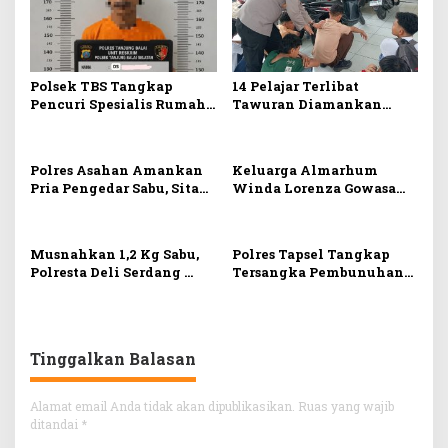
Polsek TBS Tangkap
14 Pelajar Terlibat
Pencuri Spesialis Rumah
Tawuran Diamankan
Kosong
Polsek Delitua, Disita
berbagai macam senjata
tajam
Polres Asahan Amankan
Keluarga Almarhum
Pria Pengedar Sabu, Sita
Winda Lorenza Gowasa
19,60 Gram Barang Bukti
Resmi Lapor ke Polda
Sumut, Duga Kematian
Winda Ada Unsur
Musnahkan 1,2 Kg Sabu,
Polres Tapsel Tangkap
Pembunuhan
Polresta Deli Serdang
Tersangka Pembunuhan
Selamatkan 5.304 Jiwa
Disertai Kekerasan
Dari Bahaya Narkoba
Seksual terhadap Anak
Tinggalkan Balasan
Alamat email Anda tidak akan dipublikasikan.
Ruas yang wajib
ditandai
*