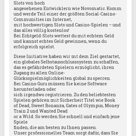
Slots von hoch
angesehenen Entwicklern wie Novomatic. Komm
und werde Teil einer der größten Social-Casino-
Communities im Internet,
mit hochwertigen Slots und Casino-Spielen – und
das alles völlig kostenlos!
Bei Echtgeld-Slots wettest du mit echtem Geld
und kannst echtes Geld gewinnen, wenn du
erfolgreich spielst.
Diese Initiative haben wir mt dem Ziel gestartet,
ein globales Selbstausschlusssystem zu schaffen,
das es gefährdeten Spielern ermöglicht, ihren
Zugang zu allen Online-
Glücksspielmöglichkeiten global zu sperren.
Bei Casino Guru müssen Sie keine Software
herunterladen oder
sich irgendwo registrieren. Zu den beliebtesten
Spielen gehören mit Sicherheit Titel wie Book
of Dead, Sweet Bonanza, Gates of Olympus, Money
Train 2 und Wanted Dead
or a Wild. So werden Sie schnell und einfach jene
Spiele
finden, die am besten zu Ihnen passen.
Unser professionelles Team sorgt dafür, dass Sie