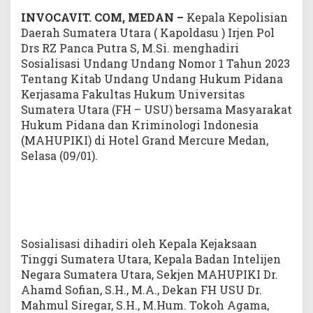
a
INVOCAVIT. COM, MEDAN –
Kepala Kepolisian
s
Daerah Sumatera Utara ( Kapoldasu ) Irjen Pol
i
k
Drs RZ Panca Putra S, M.Si. menghadiri
a
Sosialisasi Undang Undang Nomor 1 Tahun 2023
n
Tentang Kitab Undang Undang Hukum Pidana
U
Kerjasama Fakultas Hukum Universitas
U
Sumatera Utara (FH – USU) bersama Masyarakat
N
o
Hukum Pidana dan Kriminologi Indonesia
1
(MAHUPIKI) di Hotel Grand Mercure Medan,
T
Selasa (09/01).
a
h
u
n
2
0
2
Sosialisasi dihadiri oleh Kepala Kejaksaan
3
Tinggi Sumatera Utara, Kepala Badan Intelijen
T
e
Negara Sumatera Utara, Sekjen MAHUPIKI Dr.
n
Ahamd Sofian, S.H., M.A., Dekan FH USU Dr.
t
Mahmul Siregar, S.H., M.Hum. Tokoh Agama,
a