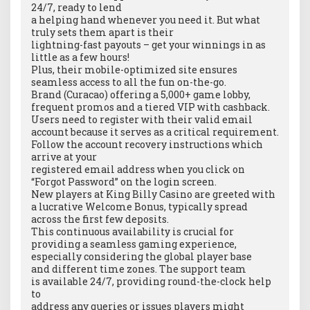
24/7, ready to lend
a helping hand whenever you need it. But what
truly sets them apart is their
lightning-fast payouts – get your winnings in as
little as a few hours!
Plus, their mobile-optimized site ensures
seamless access to all the fun on-the-go.
Brand (Curacao) offering a 5,000+ game lobby,
frequent promos and a tiered VIP with cashback.
Users need to register with their valid email
account because it serves as a critical requirement.
Follow the account recovery instructions which
arrive at your
registered email address when you click on
“Forgot Password” on the login screen.
New players at King Billy Casino are greeted with
a lucrative Welcome Bonus, typically spread
across the first few deposits.
This continuous availability is crucial for
providing a seamless gaming experience,
especially considering the global player base
and different time zones. The support team
is available 24/7, providing round-the-clock help
to
address any queries or issues players might