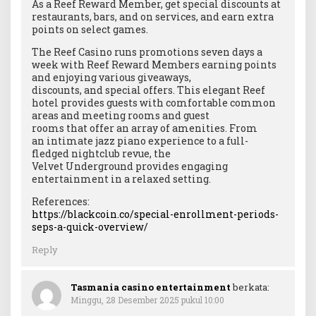
As a Reef Reward Member, get special discounts at
restaurants, bars, and on services, and earn extra
points on select games.
The Reef Casino runs promotions seven days a
week with Reef Reward Members earning points
and enjoying various giveaways,
discounts, and special offers. This elegant Reef
hotel provides guests with comfortable common
areas and meeting rooms and guest
rooms that offer an array of amenities. From
an intimate jazz piano experience to a full-
fledged nightclub revue, the
Velvet Underground provides engaging
entertainment in a relaxed setting.
References:
https://blackcoin.co/special-enrollment-periods-
seps-a-quick-overview/
Reply
Tasmania casino entertainment
berkata:
Minggu, 28 Desember 2025 pukul 10:00