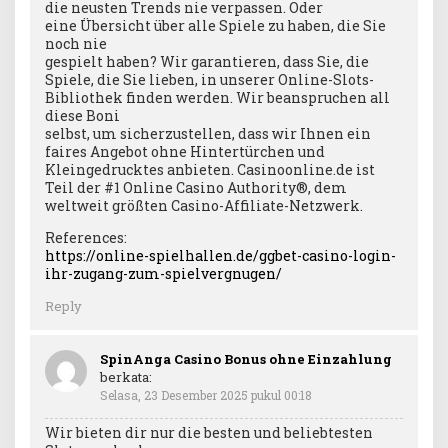
die neusten Trends nie verpassen. Oder
eine Übersicht über alle Spiele zu haben, die Sie
noch nie
gespielt haben? Wir garantieren, dass Sie, die
Spiele, die Sie lieben, in unserer Online-Slots-
Bibliothek finden werden. Wir beanspruchen all
diese Boni
selbst, um sicherzustellen, dass wir Ihnen ein
faires Angebot ohne Hintertürchen und
Kleingedrucktes anbieten. Casinoonline.de ist
Teil der #1 Online Casino Authority®, dem
weltweit größten Casino-Affiliate-Netzwerk.
References:
https://online-spielhallen.de/ggbet-casino-login-
ihr-zugang-zum-spielvergnugen/
Reply
SpinAnga Casino Bonus ohne Einzahlung
berkata:
Selasa, 23 Desember 2025 pukul 00:18
Wir bieten dir nur die besten und beliebtesten