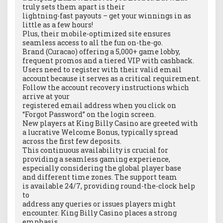
truly sets them apart is their
lightning-fast payouts – get your winnings in as
little as a few hours!
Plus, their mobile-optimized site ensures
seamless access to all the fun on-the-go.
Brand (Curacao) offering a 5,000+ game lobby,
frequent promos and a tiered VIP with cashback.
Users need to register with their valid email
account because it serves as a critical requirement.
Follow the account recovery instructions which
arrive at your
registered email address when you click on
“Forgot Password” on the login screen.
New players at King Billy Casino are greeted with
a lucrative Welcome Bonus, typically spread
across the first few deposits.
This continuous availability is crucial for
providing a seamless gaming experience,
especially considering the global player base
and different time zones. The support team
is available 24/7, providing round-the-clock help
to
address any queries or issues players might
encounter. King Billy Casino places a strong
emphasis