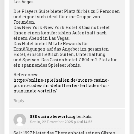
Las Vegas.
Die Players Suite bietet Platz für bis zu 5 Personen
und eignet sich ideal für eine Gruppe von
Freunden.
Das New York-New York Hotel & Casino bietet
Ihnen einen komfortablen Aufenthalt nach
einem Abend in Las Vegas.
Das Hotel bietet M Life Rewards für
Ermäßigungen auf das Angebot im gesamten
Hotel, einschließlich Suiten, Unterhaltung
und Speisen. Das Casino bietet 7.804 m2 Platz für
ein spannendes Spieleerlebnis.
References:
https://online-spielhallen.de/monro-casino-
promo-codes-ihr-detaillierter-leitfaden-fur-
maximale-vorteile/
Reply
888 casino bewertung
berkata:
Senin, 22 Desember 2025 pukul 14:55
Seit 1997 bietet das Themenhotel seinen Gästen