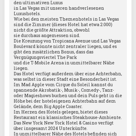
den ultimativen Luxus
in Las Vegas mit unseren handverlesenen
Luxushotels.
Wie bei den meisten Themenhotels in Las Vegas
sind die Zimmer (dieses Hotel hat etwa 2.000)
nicht die größte Attraktion, obwohl
sie durchaus angemessen sind.
Die Kreuzung von Tropicana Avenue und Las Vegas
Boulevard könnte nicht zentraler liegen, und es
gibt den zusätzlichen Bonus, dass das
Vergnügungsviertel The Park
und die T-Mobile Arena in unmittelbarer Nähe
liegen.
Das Hotel verfügt außerdem über eine Achterbahn,
was selbst in dieser Stadt eine Besonderheit ist.
Im Mad Apple vom Cirque du Soleil kannst du
spannende Akrobatik-, Musik-, Comedy-, Tanz-
oder Magieshows buchen und dein Puls geht in die
Höhe bei der hoteleigenen Achterbahn auf dem
Gelände, dem Big Apple Coaster.
Im Herzen des Hotels gelegen, bietet dieses
Restaurant ein klassisches Steakhouse-Ambiente.
Das New York New York Hotel & Casino verfügt
über insgesamt 2024 Unterkünfte.
In unmittelbarer Nähe des Hotels befinden sich