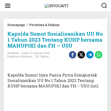
L
e
w
a
t
i
Homepage
/
Peristiwa & Hukum
K
k
a
Kapolda Sumut Sosialisasikan UU No
e
p
k
o
1 Tahun 2023 Tentang KUHP bersama
o
l
MAHUPIKI dan FH – USU
n
d
t
a
Redaksi1
Senin, 9 Januari 2023
e
S
Peristiwa & Hukum
301 Dilihat
n
u
m
u
t
Kapolda Sumut Irjen Panca Putra Simajuntak
S
Sosialisasikan UU No 1 Tahun 2023 Tentang
o
KUHP bersama MAHUPIKI dan FH – USU.(ist).
s
i
a
l
i
s