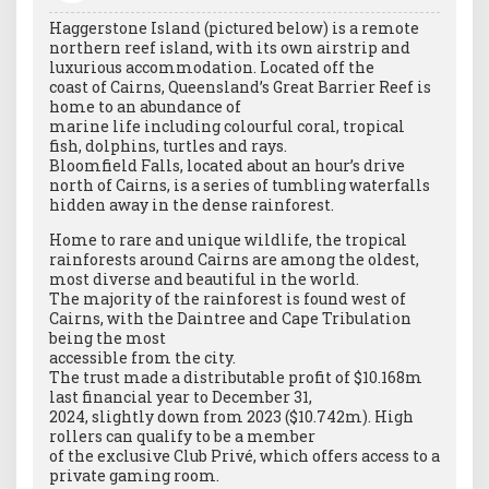
Haggerstone Island (pictured below) is a remote
northern reef island, with its own airstrip and
luxurious accommodation. Located off the
coast of Cairns, Queensland’s Great Barrier Reef is
home to an abundance of
marine life including colourful coral, tropical
fish, dolphins, turtles and rays.
Bloomfield Falls, located about an hour’s drive
north of Cairns, is a series of tumbling waterfalls
hidden away in the dense rainforest.
Home to rare and unique wildlife, the tropical
rainforests around Cairns are among the oldest,
most diverse and beautiful in the world.
The majority of the rainforest is found west of
Cairns, with the Daintree and Cape Tribulation
being the most
accessible from the city.
The trust made a distributable profit of $10.168m
last financial year to December 31,
2024, slightly down from 2023 ($10.742m). High
rollers can qualify to be a member
of the exclusive Club Privé, which offers access to a
private gaming room.