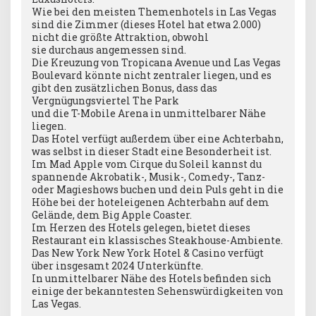
Wie bei den meisten Themenhotels in Las Vegas
sind die Zimmer (dieses Hotel hat etwa 2.000)
nicht die größte Attraktion, obwohl
sie durchaus angemessen sind.
Die Kreuzung von Tropicana Avenue und Las Vegas
Boulevard könnte nicht zentraler liegen, und es
gibt den zusätzlichen Bonus, dass das
Vergnügungsviertel The Park
und die T-Mobile Arena in unmittelbarer Nähe
liegen.
Das Hotel verfügt außerdem über eine Achterbahn,
was selbst in dieser Stadt eine Besonderheit ist.
Im Mad Apple vom Cirque du Soleil kannst du
spannende Akrobatik-, Musik-, Comedy-, Tanz-
oder Magieshows buchen und dein Puls geht in die
Höhe bei der hoteleigenen Achterbahn auf dem
Gelände, dem Big Apple Coaster.
Im Herzen des Hotels gelegen, bietet dieses
Restaurant ein klassisches Steakhouse-Ambiente.
Das New York New York Hotel & Casino verfügt
über insgesamt 2024 Unterkünfte.
In unmittelbarer Nähe des Hotels befinden sich
einige der bekanntesten Sehenswürdigkeiten von
Las Vegas.