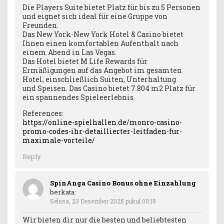
Die Players Suite bietet Platz für bis zu 5 Personen
und eignet sich ideal für eine Gruppe von
Freunden.
Das New York-New York Hotel & Casino bietet
Ihnen einen komfortablen Aufenthalt nach
einem Abend in Las Vegas.
Das Hotel bietet M Life Rewards für
Ermäßigungen auf das Angebot im gesamten
Hotel, einschließlich Suiten, Unterhaltung
und Speisen. Das Casino bietet 7.804 m2 Platz für
ein spannendes Spieleerlebnis.
References:
https://online-spielhallen.de/monro-casino-
promo-codes-ihr-detaillierter-leitfaden-fur-
maximale-vorteile/
Reply
SpinAnga Casino Bonus ohne Einzahlung
berkata:
Selasa, 23 Desember 2025 pukul 00:18
Wir bieten dir nur die besten und beliebtesten