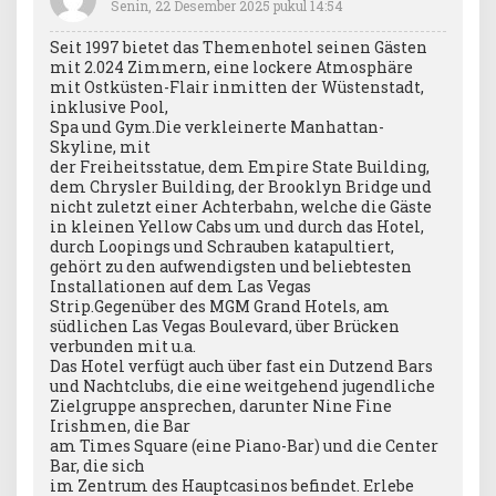
Senin, 22 Desember 2025 pukul 14:54
Seit 1997 bietet das Themenhotel seinen Gästen
mit 2.024 Zimmern, eine lockere Atmosphäre
mit Ostküsten-Flair inmitten der Wüstenstadt,
inklusive Pool,
Spa und Gym.Die verkleinerte Manhattan-
Skyline, mit
der Freiheitsstatue, dem Empire State Building,
dem Chrysler Building, der Brooklyn Bridge und
nicht zuletzt einer Achterbahn, welche die Gäste
in kleinen Yellow Cabs um und durch das Hotel,
durch Loopings und Schrauben katapultiert,
gehört zu den aufwendigsten und beliebtesten
Installationen auf dem Las Vegas
Strip.Gegenüber des MGM Grand Hotels, am
südlichen Las Vegas Boulevard, über Brücken
verbunden mit u.a.
Das Hotel verfügt auch über fast ein Dutzend Bars
und Nachtclubs, die eine weitgehend jugendliche
Zielgruppe ansprechen, darunter Nine Fine
Irishmen, die Bar
am Times Square (eine Piano-Bar) und die Center
Bar, die sich
im Zentrum des Hauptcasinos befindet. Erlebe