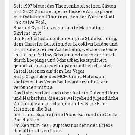
Seit 1997 bietet das Themenhotel seinen Gästen
mit 2.024 Zimmern, eine lockere Atmosphäre
mit Ostküsten-Flair inmitten der Wüstenstadt,
inklusive Pool,
Spa und Gym.Die verkleinerte Manhattan-
Skyline, mit
der Freiheitsstatue, dem Empire State Building,
dem Chrysler Building, der Brooklyn Bridge und
nicht zuletzt einer Achterbahn, welche die Gäste
in kleinen Yellow Cabs um und durch das Hotel,
durch Loopings und Schrauben katapultiert,
gehört zu den aufwendigsten und beliebtesten
Installationen auf dem Las Vegas
Strip.Gegenüber des MGM Grand Hotels, am
südlichen Las Vegas Boulevard, über Brücken
verbunden mit u.a.
Das Hotel verfügt auch über fast ein Dutzend Bars
und Nachtclubs, die eine weitgehend jugendliche
Zielgruppe ansprechen, darunter Nine Fine
Irishmen, die Bar
am Times Square (eine Piano-Bar) und die Center
Bar, die sich
im Zentrum des Hauptcasinos befindet. Erlebe
den ultimativen Luxus