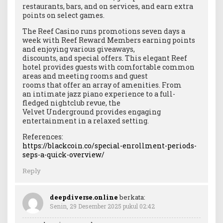
restaurants, bars, and on services, and earn extra
points on select games.
The Reef Casino runs promotions seven days a
week with Reef Reward Members earning points
and enjoying various giveaways,
discounts, and special offers. This elegant Reef
hotel provides guests with comfortable common
areas and meeting rooms and guest
rooms that offer an array of amenities. From
an intimate jazz piano experience to a full-
fledged nightclub revue, the
Velvet Underground provides engaging
entertainment in a relaxed setting.
References:
https://blackcoin.co/special-enrollment-periods-
seps-a-quick-overview/
Reply
deepdiverse.online
berkata:
Senin, 29 Desember 2025 pukul 02:42