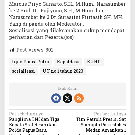
Marcus Priyo Gunarto, S.H., M.Hum., Narasumber
H
ke 2 Prof. Dr. Pujiyono, S.H., M.Hum.dan
-
U
Narasumber ke 3 Dr. Surastini Fitriasih SH. MH.
S
Yang di pandu oleh Moderator .
U
Sosialisasi yang dilaksanakan cukup mendapat
perhatian dari Peserta.(jos).
Post Views:
301
Irjen Panca Putra
Kapoldasu
KUHP.
sosialisasi
UU no 1 tahun 2023
Ikuti Kami
N
Pos sebelumnya
Pos berikutnya
Panglima TNI dan Tiga
Tim Patroli Presisi Sat
a
Kepala Staf Resmikan
Samapta Polrestabes
v
Polda Papua Baru,
Medan Amankan 1