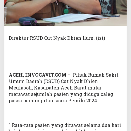
d
u
g
a
C
a
l
Direktur RSUD Cut Nyak Dhien Ilum. (ist)
e
g
M
u
l
a
i
ACEH, INVOCAVIT.COM –
Pihak Rumah Sakit
M
Umum Daerah (RSUD) Cut Nyak Dhien
a
Meulaboh, Kabupaten Aceh Barat mulai
s
u
merawat sejumlah pasien yang diduga caleg
k
pasca pemungutan suara Pemilu 2024.
R
S
U
D
” Rata-rata pasien yang dirawat selama dua hari