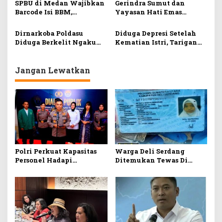
SPBU di Medan Wajibkan
Gerindra Sumut dan
Oleh PT Antam
Kemanusiaan Peduli
Barcode Isi BBM,
Yayasan Hati Emas
Bencana Sumut dan Aceh
Relaksasi Aturan Menteri
Salurkan Bantuan ke
ESDM Tak Berlaku
Daerah Terdampak
Dirnarkoba Poldasu
Diduga Depresi Setelah
Bencana di 3 Provinsi
Diduga Berkelit Ngaku
Kematian Istri, Tarigan
Tak Tahu Andri Setiawan
Tewas Lompat dari Fly
Wakil Ketua DPRK
Over Jamin Ginting
Simeulue Aceh
Jangan Lewatkan
Polri Perkuat Kapasitas
Warga Deli Serdang
Personel Hadapi
Ditemukan Tewas Di
Kejahatan Love
Sungai Klang Malaysia
Scamming