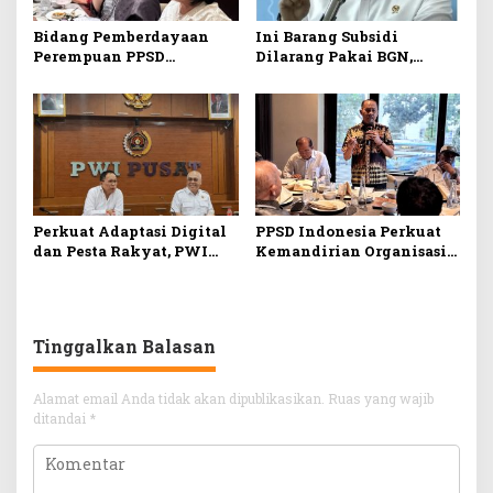
Bidang Pemberdayaan
Ini Barang Subsidi
Perempuan PPSD
Dilarang Pakai BGN,
Indonesia Dorong
Sangsi Penjara
Program Berkelanjutan
Tingkatkan Peran dan
Kemandirian Pomparan
Siahaan
Perkuat Adaptasi Digital
PPSD Indonesia Perkuat
dan Pesta Rakyat, PWI
Kemandirian Organisasi
Fest 2026 Jadi Agenda
Melalui Pembentukan
Tetap PWI Pusat
Koperasi dan Yayasan
Pendidikan
Tinggalkan Balasan
Alamat email Anda tidak akan dipublikasikan.
Ruas yang wajib
ditandai
*