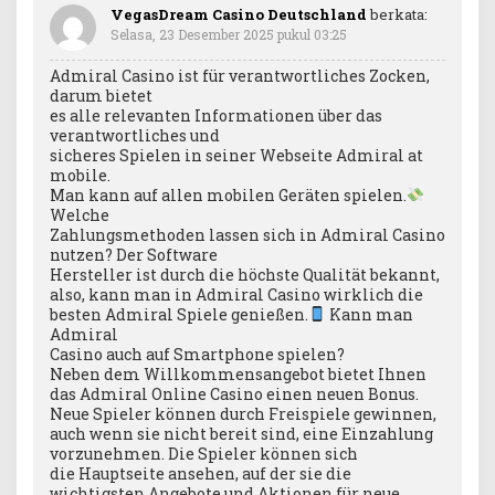
VegasDream Casino Deutschland
berkata:
Selasa, 23 Desember 2025 pukul 03:25
Admiral Casino ist für verantwortliches Zocken,
darum bietet
es alle relevanten Informationen über das
verantwortliches und
sicheres Spielen in seiner Webseite Admiral at
mobile.
Man kann auf allen mobilen Geräten spielen.
Welche
Zahlungsmethoden lassen sich in Admiral Casino
nutzen? Der Software
Hersteller ist durch die höchste Qualität bekannt,
also, kann man in Admiral Casino wirklich die
besten Admiral Spiele genießen.
Kann man
Admiral
Casino auch auf Smartphone spielen?
Neben dem Willkommensangebot bietet Ihnen
das Admiral Online Casino einen neuen Bonus.
Neue Spieler können durch Freispiele gewinnen,
auch wenn sie nicht bereit sind, eine Einzahlung
vorzunehmen. Die Spieler können sich
die Hauptseite ansehen, auf der sie die
wichtigsten Angebote und Aktionen für neue