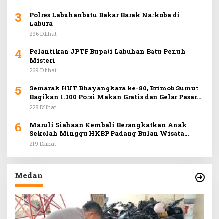
3
Polres Labuhanbatu Bakar Barak Narkoba di
Labura
296 Dilihat
4
Pelantikan JPTP Bupati Labuhan Batu Penuh
Misteri
269 Dilihat
5
Semarak HUT Bhayangkara ke-80, Brimob Sumut
Bagikan 1.000 Porsi Makan Gratis dan Gelar Pasar
Murah di Car Free Day Medan
228 Dilihat
6
Maruli Siahaan Kembali Berangkatkan Anak
Sekolah Minggu HKBP Padang Bulan Wisata
Rohani ke Hill Park
219 Dilihat
Medan