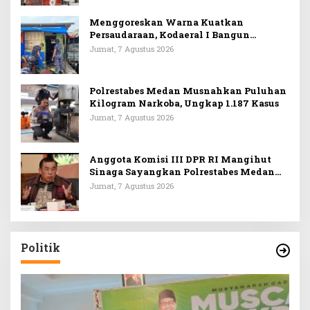
Menggoreskan Warna Kuatkan
Persaudaraan, Kodaeral I Bangun
Kedekatan Dengan Masyarakat Pesisir
Jumat, 7 Agustus 2026
Polrestabes Medan Musnahkan Puluhan
Kilogram Narkoba, Ungkap 1.187 Kasus
Jumat, 7 Agustus 2026
Anggota Komisi III DPR RI Mangihut
Sinaga Sayangkan Polrestabes Medan
Terlalu Dini Simpulkan Kematian
Jumat, 7 Agustus 2026
Mantan Istri Polisi sebagai Bunuh Diri
Politik