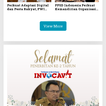
Perkuat Adaptasi Digital
PPSD Indonesia Perkuat
dan Pesta Rakyat, PWI
Kemandirian Organisasi
Fest 2026 Jadi Agenda
Melalui Pembentukan
Tetap PWI Pusat
Koperasi dan Yayasan
Pendidikan
View More