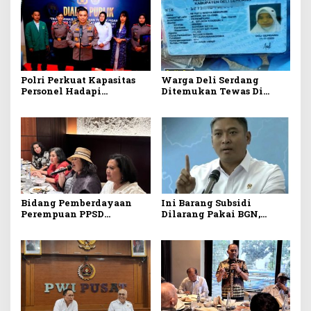
Polri Perkuat Kapasitas
Warga Deli Serdang
Personel Hadapi
Ditemukan Tewas Di
Kejahatan Love
Sungai Klang Malaysia
Scamming
Bidang Pemberdayaan
Ini Barang Subsidi
Perempuan PPSD
Dilarang Pakai BGN,
Indonesia Dorong
Sangsi Penjara
Program Berkelanjutan
Tingkatkan Peran dan
Kemandirian Pomparan
Siahaan