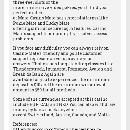
three-reel slots or the
more immersive video pokies, you’ll find your
perfect match
at Mate. Casino Mate has sister platforms like
Pokie Mate and Lucky Mate,
offering similar secure login features. Casino
Mate’s support team promptly resolves access
problems.
If you face any difficulty, you can always rely on
Casino-Mate’s friendly and polite customer
support representative to provide your
answers. That means long-standing classics like
Thunderstruck, Immortal Romance, Avalon and
Break da Bank Again are
available for you to experience. The minimum
deposit is $10 and the minimum withdrawal
amount is $50 for all methods.
Some of the currencies accepted at this casino
include EUR, CAD, and NZD. You can also withdraw
money by bank check anywhere
except Switzerland, Austria, Canada, and Malta.
References:
https://blackcoin.co/top-online-casinos-in-