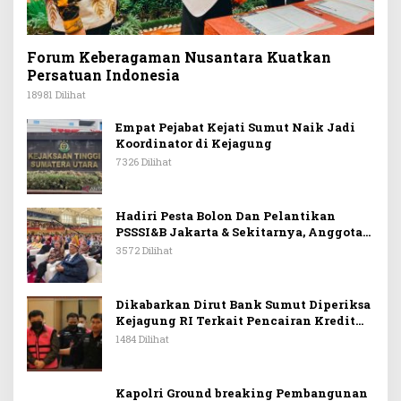
Forum Keberagaman Nusantara Kuatkan
Persatuan Indonesia
18981 Dilihat
Empat Pejabat Kejati Sumut Naik Jadi
Koordinator di Kejagung
7326 Dilihat
Hadiri Pesta Bolon Dan Pelantikan
PSSSI&B Jakarta & Sekitarnya, Anggota
DPR RI Kombes. Pol. (Purn). Dr. Maruli
3572 Dilihat
Siahaan SH.MH: Keturunan
Simanjuntak Dapat Berkontribusi
Membangun Bangsa
Dikabarkan Dirut Bank Sumut Diperiksa
Kejagung RI Terkait Pencairan Kredit
PT Sritex
1484 Dilihat
Kapolri Ground breaking Pembangunan