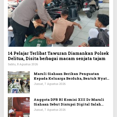
14 Pelajar Terlibat Tawuran Diamankan Polsek
Delitua, Disita berbagai macam senjata tajam
Sabtu, 8 Agustus 2026
Maruli Siahaan Berikan Penguatan
Kepada Keluarga Berduka, Bentuk Nyata
Arti Persahabatan
Jumat, 7 Agustus 2026
Anggota DPR RI Komisi XIII Dr Maruli
Siahaan Sebut Disrupsi Digital Salah
Satu Tantangan Dalam Memperkuat
Jumat, 7 Agustus 2026
Ideologi Pancasila