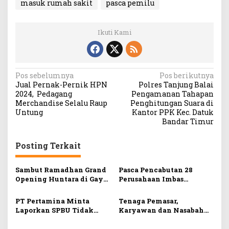
masuk rumah sakit
pasca pemilu
Ikuti Kami
N
Pos sebelumnya
Pos berikutnya
Jual Pernak-Pernik HPN
Polres Tanjung Balai
a
2024, Pedagang
Pengamanan Tahapan
v
Merchandise Selalu Raup
Penghitungan Suara di
Untung
Kantor PPK Kec. Datuk
i
Bandar Timur
g
Posting Terkait
a
s
Sambut Ramadhan Grand
Pasca Pencabutan 28
i
Opening Huntara di Gayo
Perusahaan Imbas
Lues
Bencana Alam, 22
p
Perusahaan Pengelolaan
PT Pertamina Minta
Tenaga Pemasar,
o
Hutan Akan Dikelola PT
Laporkan SPBU Tidak
Karyawan dan Nasabah
Perhutani dan 6
s
Relaksasi Pengisian BBM
Generali Indonesia
Perusahaan Tambang
Galang Bantuan