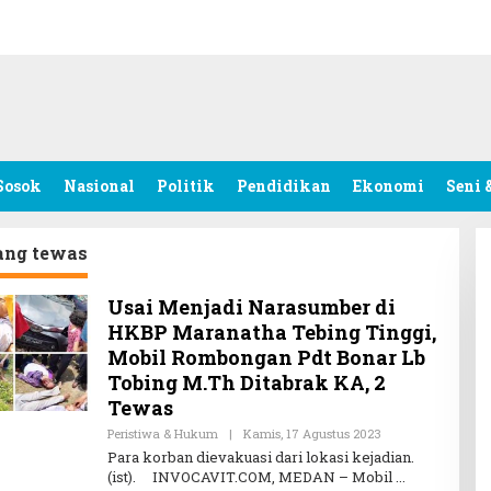
Sosok
Nasional
Politik
Pendidikan
Ekonomi
Seni 
ang tewas
Usai Menjadi Narasumber di
HKBP Maranatha Tebing Tinggi,
Mobil Rombongan Pdt Bonar Lb
Tobing M.Th Ditabrak KA, 2
Tewas
Peristiwa & Hukum
|
Kamis, 17 Agustus 2023
O
L
Para korban dievakuasi dari lokasi kejadian.
E
(ist). INVOCAVIT.COM, MEDAN – Mobil
H