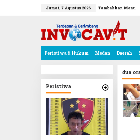
L
e
tutup
Jumat, 7 Agustus 2026
Tambahkan Menu
w
a
t
i
k
e
k
Peristiwa & Hukum
Medan
Daerah
o
n
t
e
dua or
n
Peristiwa