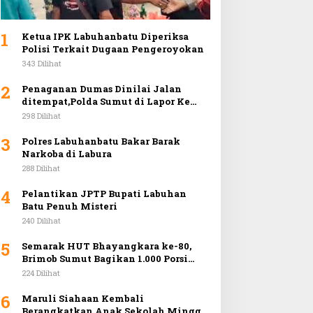
1
Ketua IPK Labuhanbatu Diperiksa
Polisi Terkait Dugaan Pengeroyokan
343 Dilihat
2
Penaganan Dumas Dinilai Jalan
ditempat,Polda Sumut di Lapor Ke
Mabes Polri
298 Dilihat
3
Polres Labuhanbatu Bakar Barak
Narkoba di Labura
288 Dilihat
4
Pelantikan JPTP Bupati Labuhan
Batu Penuh Misteri
240 Dilihat
5
Semarak HUT Bhayangkara ke-80,
Brimob Sumut Bagikan 1.000 Porsi
Makan Gratis dan Gelar Pasar Murah
224 Dilihat
di Car Free Day Medan
6
Maruli Siahaan Kembali
Berangkatkan Anak Sekolah Minggu