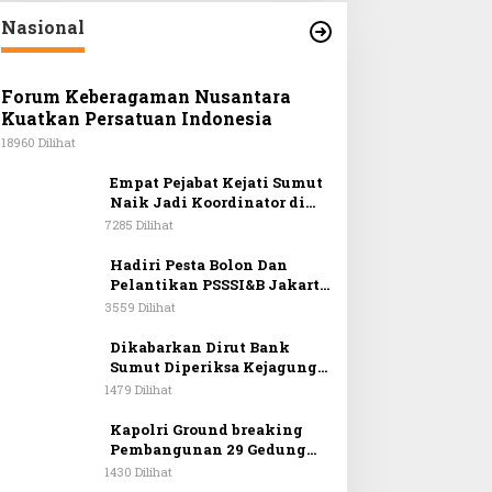
Nasional
Forum Keberagaman Nusantara
Kuatkan Persatuan Indonesia
18960 Dilihat
Empat Pejabat Kejati Sumut
Naik Jadi Koordinator di
Kejagung
7285 Dilihat
Hadiri Pesta Bolon Dan
Pelantikan PSSSI&B Jakarta
& Sekitarnya, Anggota DPR
3559 Dilihat
RI Kombes. Pol. (Purn). Dr.
Maruli Siahaan SH.MH:
Dikabarkan Dirut Bank
Keturunan Simanjuntak
Sumut Diperiksa Kejagung
Dapat Berkontribusi
RI Terkait Pencairan Kredit
1479 Dilihat
Membangun Bangsa
PT Sritex
Kapolri Ground breaking
Pembangunan 29 Gedung
SPPG Jajaran Polda Sumut
1430 Dilihat