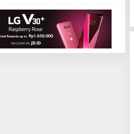
R
E
D
A
K
S
I
1