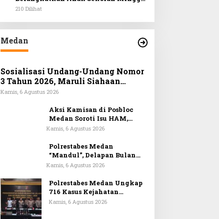
HKBP Padang Bulan Wisata Rohani
210 Dilihat
ke Hill Park
Medan
Sosialisasi Undang-Undang Nomor
3 Tahun 2026, Maruli Siahaan
Tegaskan Informan Wajib Dapat
Kamis, 6 Agustus 2026
Perlindungan LPSK
Aksi Kamisan di Posbloc
Medan Soroti Isu HAM,
Supremasi Sipil, dan
Kamis, 6 Agustus 2026
Persoalan Agraria
Polrestabes Medan
“Mandul”, Delapan Bulan
Laporan Penipuan Jual Beli
Kamis, 6 Agustus 2026
Rumah Tak Tuntas
Polrestabes Medan Ungkap
716 Kasus Kejahatan
Jalanan, 906 Tersangka 57
Kamis, 6 Agustus 2026
Ditembak