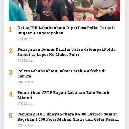
1
Ketua IPK Labuhanbatu Diperiksa Polisi Terkait
Dugaan Pengeroyokan
374 Dilihat
2
Penaganan Dumas Dinilai Jalan ditempat,Polda
Sumut di Lapor Ke Mabes Polri
306 Dilihat
3
Polres Labuhanbatu Bakar Barak Narkoba di
Labura
296 Dilihat
4
Pelantikan JPTP Bupati Labuhan Batu Penuh
Misteri
275 Dilihat
5
Semarak HUT Bhayangkara ke-80, Brimob Sumut
Bagikan 1.000 Porsi Makan Gratis dan Gelar Pasar
Murah di Car Free Day Medan
229 Dilihat