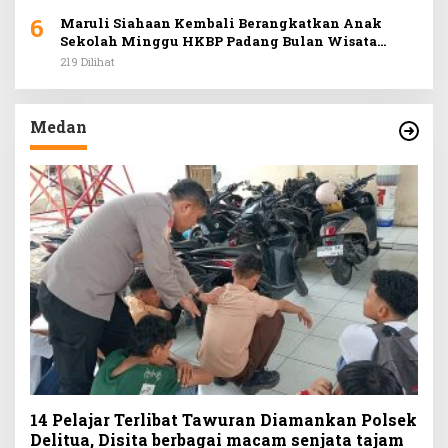
6
Maruli Siahaan Kembali Berangkatkan Anak
Sekolah Minggu HKBP Padang Bulan Wisata
Rohani ke Hill Park
219 Dilihat
Medan
14 Pelajar Terlibat Tawuran Diamankan Polsek
Delitua, Disita berbagai macam senjata tajam