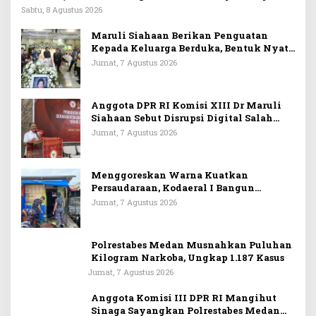
Sabtu, 8 Agustus 2026
Maruli Siahaan Berikan Penguatan
Kepada Keluarga Berduka, Bentuk Nyata
Arti Persahabatan
Jumat, 7 Agustus 2026
Anggota DPR RI Komisi XIII Dr Maruli
Siahaan Sebut Disrupsi Digital Salah
Satu Tantangan Dalam Memperkuat
Jumat, 7 Agustus 2026
Ideologi Pancasila
Menggoreskan Warna Kuatkan
Persaudaraan, Kodaeral I Bangun
Kedekatan Dengan Masyarakat Pesisir
Jumat, 7 Agustus 2026
Polrestabes Medan Musnahkan Puluhan
Kilogram Narkoba, Ungkap 1.187 Kasus
Jumat, 7 Agustus 2026
Anggota Komisi III DPR RI Mangihut
Sinaga Sayangkan Polrestabes Medan