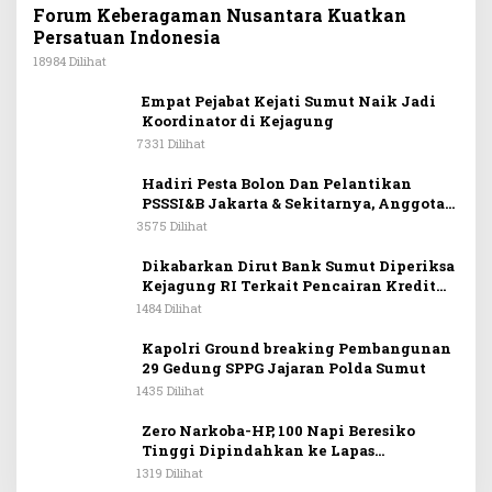
Forum Keberagaman Nusantara Kuatkan
Persatuan Indonesia
18984 Dilihat
Empat Pejabat Kejati Sumut Naik Jadi
Koordinator di Kejagung
7331 Dilihat
Hadiri Pesta Bolon Dan Pelantikan
PSSSI&B Jakarta & Sekitarnya, Anggota
DPR RI Kombes. Pol. (Purn). Dr. Maruli
3575 Dilihat
Siahaan SH.MH: Keturunan
Simanjuntak Dapat Berkontribusi
Dikabarkan Dirut Bank Sumut Diperiksa
Membangun Bangsa
Kejagung RI Terkait Pencairan Kredit
PT Sritex
1484 Dilihat
Kapolri Ground breaking Pembangunan
29 Gedung SPPG Jajaran Polda Sumut
1435 Dilihat
Zero Narkoba-HP, 100 Napi Beresiko
Tinggi Dipindahkan ke Lapas
Nusakambangan
1319 Dilihat