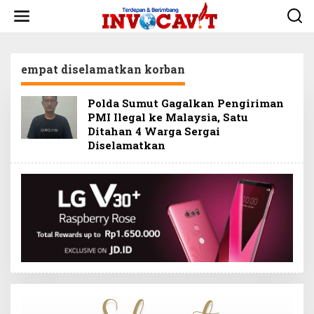
L
e
w
a
t
empat diselamatkan korban
i
k
e
Polda Sumut Gagalkan Pengiriman
k
PMI Ilegal ke Malaysia, Satu
o
Ditahan 4 Warga Sergai
n
t
Diselamatkan
e
n