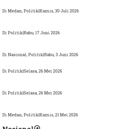
Secara Proporsional dan Tidak Gunakan Diksi
Di Medan, Politik
|
Kamis, 30 Juli 2026
DPW PKB Sumut “Mainkan Politik Busuk”, Loloskan Nama
Tak Masuk Muscab Pemilihan Ketua DPC PKB Karo
Di Politik
|
Rabu, 17 Juni 2026
Sugiat Santoso : Pergantian Kepala BGN Bukti Presiden
Prabowo Terbuka Terima Aspirasi Publik
Di Nasional, Politik
|
Rabu, 3 Juni 2026
MK Perkuat Hak Konstitusional Politik Perempuan
Di Politik
|
Selasa, 26 Mei 2026
Darma Putra Rangkuti Anggota DPRD Sumut Berjuang
Pecahkan 5 Problem Simalungun
Di Politik
|
Selasa, 26 Mei 2026
Sebagai Jembatan Aspirasi Masyarakat, Tim Relawan Palito
Medan Marelan Dibentuk, Korcam Ir Fransiskus Sirait
Di Medan, Politik
|
Kamis, 21 Mei 2026
Nasional