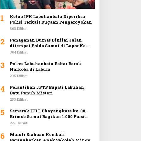
1
Ketua IPK Labuhanbatu Diperiksa
Polisi Terkait Dugaan Pengeroyokan
363 Dilihat
2
Penaganan Dumas Dinilai Jalan
ditempat,Polda Sumut di Lapor Ke
Mabes Polri
304 Dilihat
3
Polres Labuhanbatu Bakar Barak
Narkoba di Labura
295 Dilihat
4
Pelantikan JPTP Bupati Labuhan
Batu Penuh Misteri
253 Dilihat
5
Semarak HUT Bhayangkara ke-80,
Brimob Sumut Bagikan 1.000 Porsi
Makan Gratis dan Gelar Pasar Murah
227 Dilihat
di Car Free Day Medan
6
Maruli Siahaan Kembali
Berangkatkan Anak Sekolah Minggu