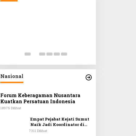
Nasional
Forum Keberagaman Nusantara
Kuatkan Persatuan Indonesia
18975 Dilihat
Empat Pejabat Kejati Sumut
Naik Jadi Koordinator di
Kejagung
7311 Dilihat