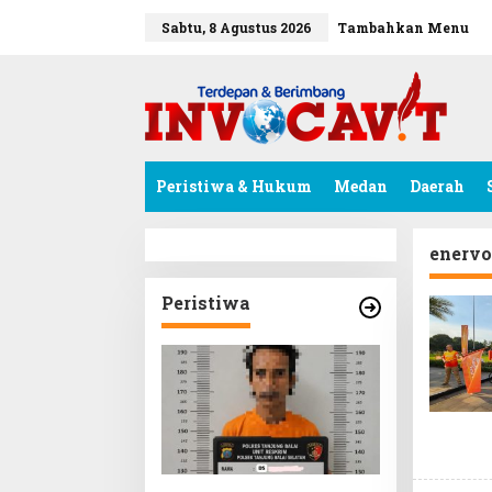
L
e
tutup
Sabtu, 8 Agustus 2026
Tambahkan Menu
w
a
t
i
k
e
k
Peristiwa & Hukum
Medan
Daerah
o
n
t
e
enerv
n
Peristiwa