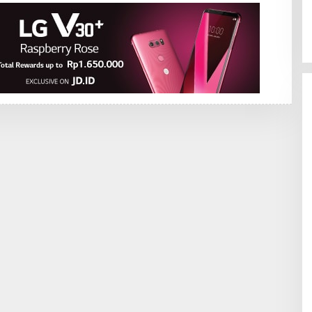
K
S
I
1