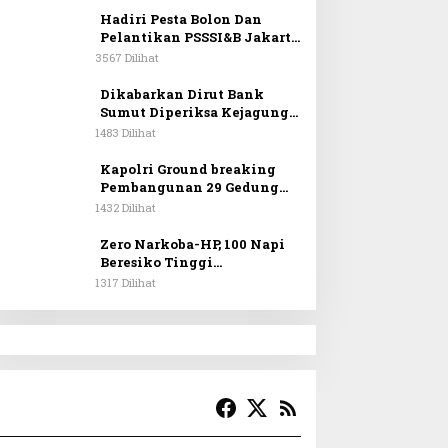
Hadiri Pesta Bolon Dan
Pelantikan PSSSI&B Jakarta
& Sekitarnya, Anggota DPR
3567 Dilihat
RI Kombes. Pol. (Purn). Dr.
Maruli Siahaan SH.MH:
Dikabarkan Dirut Bank
Keturunan Simanjuntak
Sumut Diperiksa Kejagung
Dapat Berkontribusi
RI Terkait Pencairan Kredit
1483 Dilihat
Membangun Bangsa
PT Sritex
Kapolri Ground breaking
Pembangunan 29 Gedung
SPPG Jajaran Polda Sumut
1432 Dilihat
Zero Narkoba-HP, 100 Napi
Beresiko Tinggi
Dipindahkan ke Lapas
1317 Dilihat
Nusakambangan