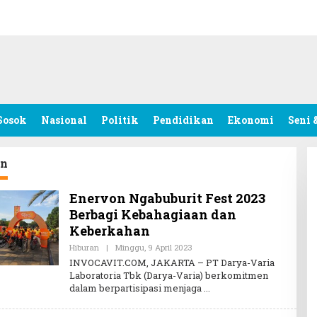
Sosok
Nasional
Politik
Pendidikan
Ekonomi
Seni 
on
Enervon Ngabuburit Fest 2023
Berbagi Kebahagiaan dan
Keberkahan
Hiburan
|
Minggu, 9 April 2023
O
L
INVOCAVIT.COM, JAKARTA – PT Darya-Varia
E
Laboratoria Tbk (Darya-Varia) berkomitmen
H
dalam berpartisipasi menjaga
R
E
D
A