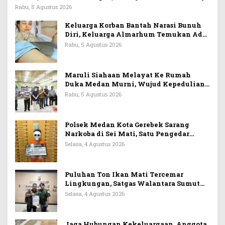
Rabu, 5 Agustus 2026
Keluarga Korban Bantah Narasi Bunuh
Diri, Keluarga Almarhum Temukan Ada
Lebam di Banyak Titik, Duga Ini Bukan
Rabu, 5 Agustus 2026
Sekadar Kasus Biasa
Maruli Siahaan Melayat Ke Rumah
Duka Medan Murni, Wujud Kepedulian
dan Jaga Nilai Kekeluargaan
Rabu, 5 Agustus 2026
Polsek Medan Kota Gerebek Sarang
Narkoba di Sei Mati, Satu Pengedar
Ditangkap
Selasa, 4 Agustus 2026
Puluhan Ton Ikan Mati Tercemar
Lingkungan, Satgas Walantara Sumut
Laporkan PT Indofarm Sukses Makmur
Selasa, 4 Agustus 2026
ke Polda Sumut
Jaga Hubungan Kekeluargaan, Anggota