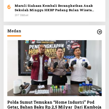
6
Maruli Siahaan Kembali Berangkatkan Anak
Sekolah Minggu HKBP Padang Bulan Wisata
Rohani ke Hill Park
207 Dilihat
Medan
Polda Sumut Temukan “Home Industri” Pod
Getar, Bahan Baku Rp.2,5 Milyar Dari Kamboja