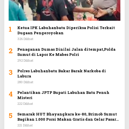
1
Ketua IPK Labuhanbatu Diperiksa Polisi Terkait
Dugaan Pengeroyokan
326 Dilihat
2
Penaganan Dumas Dinilai Jalan ditempat,Polda
Sumut di Lapor Ke Mabes Polri
292 Dilihat
3
Polres Labuhanbatu Bakar Barak Narkoba di
Labura
280 Dilihat
4
Pelantikan JPTP Bupati Labuhan Batu Penuh
Misteri
222 Dilihat
5
Semarak HUT Bhayangkara ke-80, Brimob Sumut
Bagikan 1.000 Porsi Makan Gratis dan Gelar Pasar
Murah di Car Free Day Medan
221 Dilihat