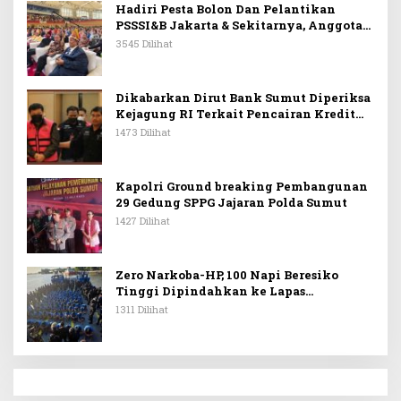
Hadiri Pesta Bolon Dan Pelantikan
PSSSI&B Jakarta & Sekitarnya, Anggota
DPR RI Kombes. Pol. (Purn). Dr. Maruli
3545 Dilihat
Siahaan SH.MH: Keturunan
Simanjuntak Dapat Berkontribusi
Membangun Bangsa
Dikabarkan Dirut Bank Sumut Diperiksa
Kejagung RI Terkait Pencairan Kredit
PT Sritex
1473 Dilihat
Kapolri Ground breaking Pembangunan
29 Gedung SPPG Jajaran Polda Sumut
1427 Dilihat
Zero Narkoba-HP, 100 Napi Beresiko
Tinggi Dipindahkan ke Lapas
Nusakambangan
1311 Dilihat