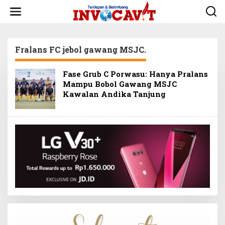
L
e
w
a
t
Fralans FC jebol gawang MSJC.
i
k
e
Fase Grub C Porwasu: Hanya Pralans
k
Mampu Bobol Gawang MSJC
o
Kawalan Andika Tanjung
n
t
e
n