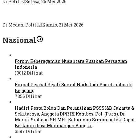
Di Politik
|
Selasa, 26 Mei 2026
Sebagai Jembatan Aspirasi Masyarakat, Tim Relawan Palito
Medan Marelan Dibentuk, Korcam Ir Fransiskus Sirait
Di Medan, Politik
|
Kamis, 21 Mei 2026
Nasional
Forum Keberagaman Nusantara Kuatkan Persatuan
Indonesia
19012 Dilihat
Empat Pejabat Kejati Sumut Naik Jadi Koordinator di
Kejagung
7356 Dilihat
Hadiri Pesta Bolon Dan Pelantikan PSSSI&B Jakarta &
Sekitarnya, Anggota DPR RI Kombes. Pol. (Purn). Dr.
Maruli Siahaan SH.MH: Keturunan Simanjuntak Dapat
Berkontribusi Membangun Bangsa
3587 Dilihat