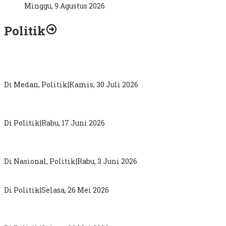
Minggu, 9 Agustus 2026
Politik
Abdul Rahman : Kritik Terhadap Pemimpin Sampaikan
Secara Proporsional dan Tidak Gunakan Diksi
Di Medan, Politik
|
Kamis, 30 Juli 2026
DPW PKB Sumut “Mainkan Politik Busuk”, Loloskan Nama
Tak Masuk Muscab Pemilihan Ketua DPC PKB Karo
Di Politik
|
Rabu, 17 Juni 2026
Sugiat Santoso : Pergantian Kepala BGN Bukti Presiden
Prabowo Terbuka Terima Aspirasi Publik
Di Nasional, Politik
|
Rabu, 3 Juni 2026
MK Perkuat Hak Konstitusional Politik Perempuan
Di Politik
|
Selasa, 26 Mei 2026
Darma Putra Rangkuti Anggota DPRD Sumut Berjuang
Pecahkan 5 Problem Simalungun