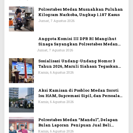
Polrestabes Medan Musnahkan Puluhan
Kilogram Narkoba, Ungkap 1.187 Kasus
Jumat, 7 Agustus 2026
Anggota Komisi III DPR RI Mangihut
Sinaga Sayangkan Polrestabes Medan
Terlalu Dini Simpulkan Kematian
Jumat, 7 Agustus 2026
Mantan Istri Polisi sebagai Bunuh Diri
Sosialisasi Undang-Undang Nomor 3
Tahun 2026, Maruli Siahaan Tegaskan
Informan Wajib Dapat Perlindungan
Kamis, 6 Agustus 2026
LPSK
Aksi Kamisan di Posbloc Medan Soroti
Isu HAM, Supremasi Sipil, dan Persoalan
Agraria
Kamis, 6 Agustus 2026
Polrestabes Medan “Mandul”, Delapan
Bulan Laporan Penipuan Jual Beli
Rumah Tak Tuntas
Kamis, 6 Agustus 2026