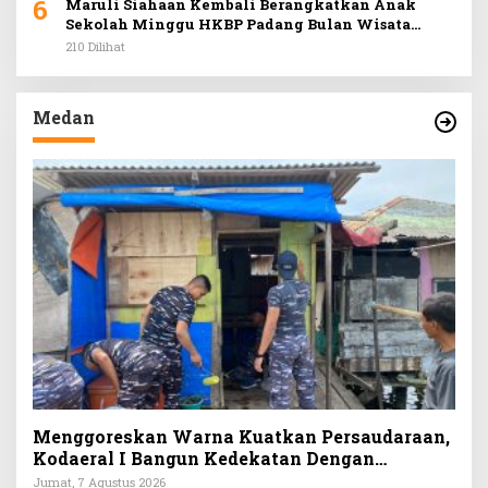
6
Maruli Siahaan Kembali Berangkatkan Anak
Sekolah Minggu HKBP Padang Bulan Wisata
Rohani ke Hill Park
210 Dilihat
Medan
Menggoreskan Warna Kuatkan Persaudaraan,
Kodaeral I Bangun Kedekatan Dengan
Masyarakat Pesisir
Jumat, 7 Agustus 2026