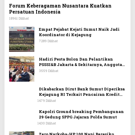
Forum Keberagaman Nusantara Kuatkan
Persatuan Indonesia
18961 Dilihat
Empat Pejabat Kejati Sumut Naik Jadi
Koordinator di Kejagung
7289 Dilihat
Hadiri Pesta Bolon Dan Pelantikan
PSSSI&B Jakarta & Sekitarnya, Anggota
DPR RI Kombes. Pol. (Purn). Dr. Maruli
3559 Dilihat
Siahaan SH.MH: Keturunan
Simanjuntak Dapat Berkontribusi
Membangun Bangsa
Dikabarkan Dirut Bank Sumut Diperiksa
Kejagung RI Terkait Pencairan Kredit
PT Sritex
1479 Dilihat
Kapolri Ground breaking Pembangunan
29 Gedung SPPG Jajaran Polda Sumut
1430 Dilihat
Zero Narkoba-HP, 100 Napi Beresiko