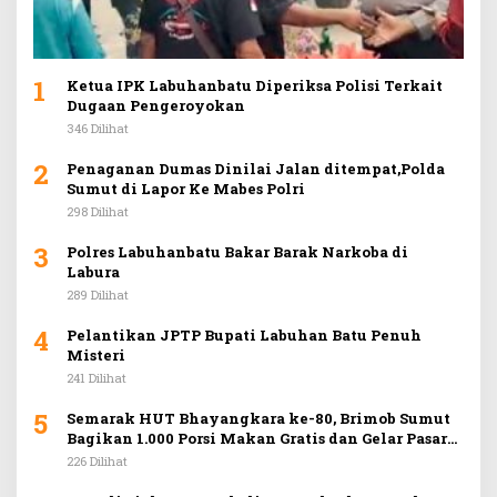
1
Ketua IPK Labuhanbatu Diperiksa Polisi Terkait
Dugaan Pengeroyokan
346 Dilihat
2
Penaganan Dumas Dinilai Jalan ditempat,Polda
Sumut di Lapor Ke Mabes Polri
298 Dilihat
3
Polres Labuhanbatu Bakar Barak Narkoba di
Labura
289 Dilihat
4
Pelantikan JPTP Bupati Labuhan Batu Penuh
Misteri
241 Dilihat
5
Semarak HUT Bhayangkara ke-80, Brimob Sumut
Bagikan 1.000 Porsi Makan Gratis dan Gelar Pasar
Murah di Car Free Day Medan
226 Dilihat