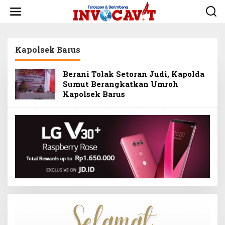
L
e
w
a
t
Kapolsek Barus
i
k
e
Berani Tolak Setoran Judi, Kapolda
k
Sumut Berangkatkan Umroh
o
Kapolsek Barus
n
t
e
n