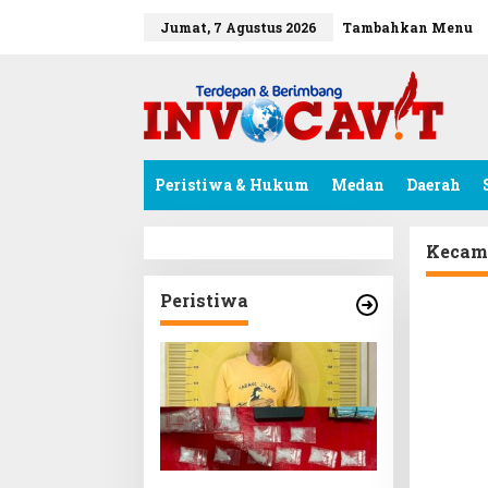
L
e
tutup
Jumat, 7 Agustus 2026
Tambahkan Menu
w
a
t
i
k
e
k
Peristiwa & Hukum
Medan
Daerah
o
n
t
e
Kecam
n
Peristiwa