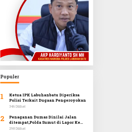
Populer
1
Ketua IPK Labuhanbatu Diperiksa
Polisi Terkait Dugaan Pengeroyokan
346 Dilihat
2
Penaganan Dumas Dinilai Jalan
ditempat,Polda Sumut di Lapor Ke
Mabes Polri
298 Dilihat