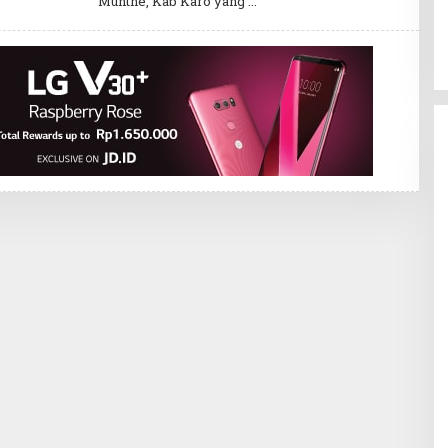
Munthe, Kab Karo yang
H
R
E
D
A
K
S
I
1