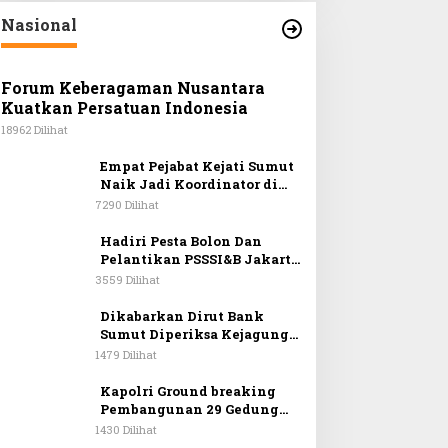
Nasional
Forum Keberagaman Nusantara
Kuatkan Persatuan Indonesia
18962 Dilihat
Empat Pejabat Kejati Sumut
Naik Jadi Koordinator di
Kejagung
7290 Dilihat
Hadiri Pesta Bolon Dan
Pelantikan PSSSI&B Jakarta
& Sekitarnya, Anggota DPR
3559 Dilihat
RI Kombes. Pol. (Purn). Dr.
Maruli Siahaan SH.MH:
Dikabarkan Dirut Bank
Keturunan Simanjuntak
Sumut Diperiksa Kejagung
Dapat Berkontribusi
RI Terkait Pencairan Kredit
1479 Dilihat
Membangun Bangsa
PT Sritex
Kapolri Ground breaking
Pembangunan 29 Gedung
SPPG Jajaran Polda Sumut
1430 Dilihat