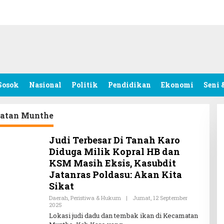
Sosok
Nasional
Politik
Pendidikan
Ekonomi
Seni 
atan Munthe
Judi Terbesar Di Tanah Karo
Diduga Milik Kopral HB dan
KSM Masih Eksis, Kasubdit
Jatanras Poldasu: Akan Kita
Sikat
Daerah
,
Peristiwa & Hukum
|
Jumat, 12 September
2025
O
L
Lokasi judi dadu dan tembak ikan di Kecamatan
E