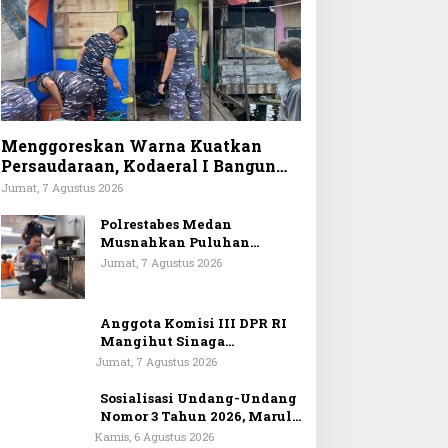
Menggoreskan Warna Kuatkan
Persaudaraan, Kodaeral I Bangun
Kedekatan Dengan Masyarakat
Jumat, 7 Agustus 2026
Pesisir
Polrestabes Medan
Musnahkan Puluhan
Kilogram Narkoba, Ungkap
Jumat, 7 Agustus 2026
1.187 Kasus
Anggota Komisi III DPR RI
Mangihut Sinaga
Sayangkan Polrestabes
Jumat, 7 Agustus 2026
Medan Terlalu Dini
Simpulkan Kematian
Sosialisasi Undang-Undang
Mantan Istri Polisi sebagai
Nomor 3 Tahun 2026, Maruli
Bunuh Diri
Siahaan Tegaskan Informan
Kamis, 6 Agustus 2026