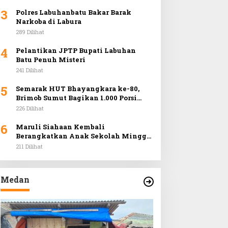
3
Polres Labuhanbatu Bakar Barak
Narkoba di Labura
289 Dilihat
4
Pelantikan JPTP Bupati Labuhan
Batu Penuh Misteri
241 Dilihat
5
Semarak HUT Bhayangkara ke-80,
Brimob Sumut Bagikan 1.000 Porsi
Makan Gratis dan Gelar Pasar Murah
226 Dilihat
di Car Free Day Medan
6
Maruli Siahaan Kembali
Berangkatkan Anak Sekolah Minggu
HKBP Padang Bulan Wisata Rohani
211 Dilihat
ke Hill Park
Medan