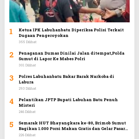
1
Ketua IPK Labuhanbatu Diperiksa Polisi Terkait
Dugaan Pengeroyokan
355 Dilihat
2
Penaganan Dumas Dinilai Jalan ditempat,Polda
Sumut di Lapor Ke Mabes Polri
301 Dilihat
3
Polres Labuhanbatu Bakar Barak Narkoba di
Labura
293 Dilihat
4
Pelantikan JPTP Bupati Labuhan Batu Penuh
Misteri
246 Dilihat
5
Semarak HUT Bhayangkara ke-80, Brimob Sumut
Bagikan 1.000 Porsi Makan Gratis dan Gelar Pasar
Murah di Car Free Day Medan
226 Dilihat