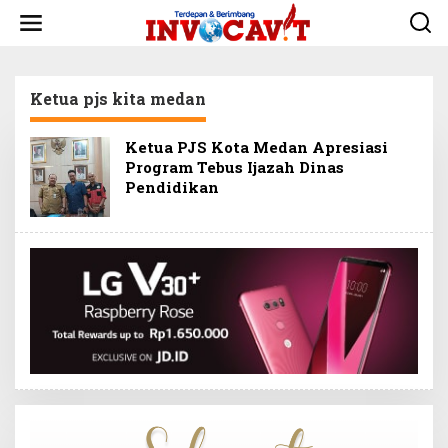
L
e
w
a
t
Ketua pjs kita medan
i
k
e
Ketua PJS Kota Medan Apresiasi
k
Program Tebus Ijazah Dinas
o
Pendidikan
n
t
e
n