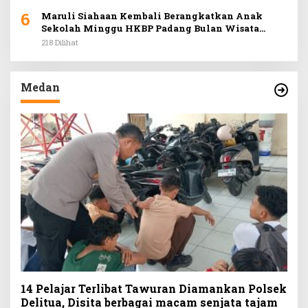
6
Maruli Siahaan Kembali Berangkatkan Anak
Sekolah Minggu HKBP Padang Bulan Wisata
Rohani ke Hill Park
218 Dilihat
Medan
14 Pelajar Terlibat Tawuran Diamankan Polsek
Delitua, Disita berbagai macam senjata tajam