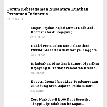
Forum Keberagaman Nusantara Kuatkan
Persatuan Indonesia
18966 Dilihat
Empat Pejabat Kejati Sumut Naik Jadi
Koordinator di Kejagung
7299 Dilihat
Hadiri Pesta Bolon Dan Pelantikan
PSSSI&B Jakarta & Sekitarnya, Anggota
DPR RI Kombes. Pol. (Purn). Dr. Maruli
3563 Dilihat
Siahaan SH.MH: Keturunan
Simanjuntak Dapat Berkontribusi
Dikabarkan Dirut Bank Sumut Diperiksa
Membangun Bangsa
Kejagung RI Terkait Pencairan Kredit
PT Sritex
1482 Dilihat
Kapolri Ground breaking Pembangunan
29 Gedung SPPG Jajaran Polda Sumut
1430 Dilihat
Zero Narkoba-HP, 100 Napi Beresiko
Tinggi Dipindahkan ke Lapas