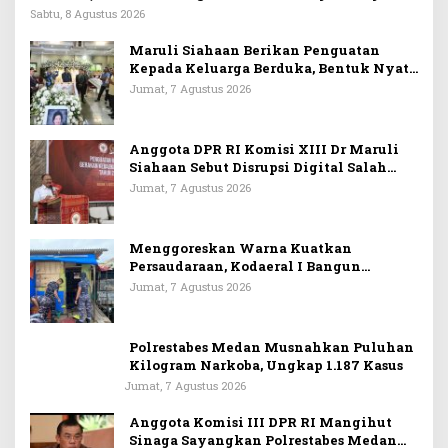
Sabtu, 8 Agustus 2026
Maruli Siahaan Berikan Penguatan
Kepada Keluarga Berduka, Bentuk Nyata
Arti Persahabatan
Jumat, 7 Agustus 2026
Anggota DPR RI Komisi XIII Dr Maruli
Siahaan Sebut Disrupsi Digital Salah
Satu Tantangan Dalam Memperkuat
Jumat, 7 Agustus 2026
Ideologi Pancasila
Menggoreskan Warna Kuatkan
Persaudaraan, Kodaeral I Bangun
Kedekatan Dengan Masyarakat Pesisir
Jumat, 7 Agustus 2026
Polrestabes Medan Musnahkan Puluhan
Kilogram Narkoba, Ungkap 1.187 Kasus
Jumat, 7 Agustus 2026
Anggota Komisi III DPR RI Mangihut
Sinaga Sayangkan Polrestabes Medan