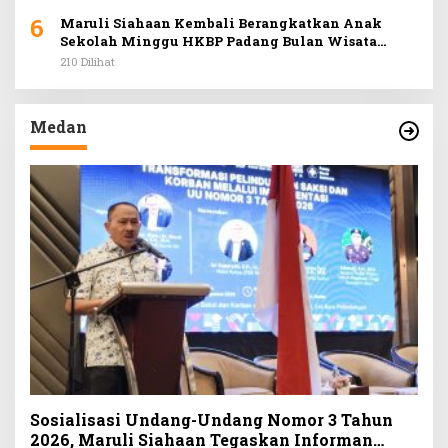
6
Maruli Siahaan Kembali Berangkatkan Anak
Sekolah Minggu HKBP Padang Bulan Wisata
Rohani ke Hill Park
210 Dilihat
Medan
Sosialisasi Undang-Undang Nomor 3 Tahun
2026, Maruli Siahaan Tegaskan Informan