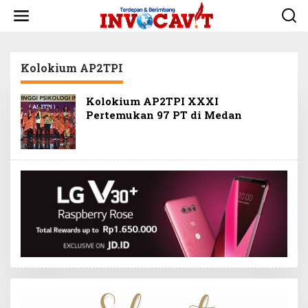
L
e
w
a
t
Kolokium AP2TPI
i
k
e
Kolokium AP2TPI XXXI
k
Pertemukan 97 PT di Medan
o
n
t
e
n