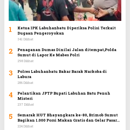
1
Ketua IPK Labuhanbatu Diperiksa Polisi Terkait
Dugaan Pengeroyokan
341 Dilihat
2
Penaganan Dumas Dinilai Jalan ditempat,Polda
Sumut di Lapor Ke Mabes Polri
298 Dilihat
3
Polres Labuhanbatu Bakar Barak Narkoba di
Labura
286 Dilihat
4
Pelantikan JPTP Bupati Labuhan Batu Penuh
Misteri
237 Dilihat
5
Semarak HUT Bhayangkara ke-80, Brimob Sumut
Bagikan 1.000 Porsi Makan Gratis dan Gelar Pasar
Murah di Car Free Day Medan
224 Dilihat