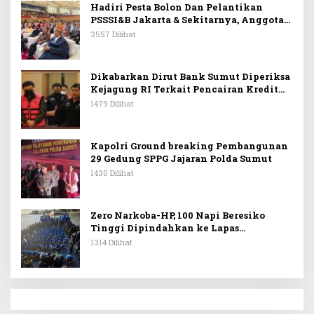
Hadiri Pesta Bolon Dan Pelantikan
PSSSI&B Jakarta & Sekitarnya, Anggota
DPR RI Kombes. Pol. (Purn). Dr. Maruli
3557 Dilihat
Siahaan SH.MH: Keturunan
Simanjuntak Dapat Berkontribusi
Membangun Bangsa
Dikabarkan Dirut Bank Sumut Diperiksa
Kejagung RI Terkait Pencairan Kredit
PT Sritex
1479 Dilihat
Kapolri Ground breaking Pembangunan
29 Gedung SPPG Jajaran Polda Sumut
1430 Dilihat
Zero Narkoba-HP, 100 Napi Beresiko
Tinggi Dipindahkan ke Lapas
Nusakambangan
1314 Dilihat