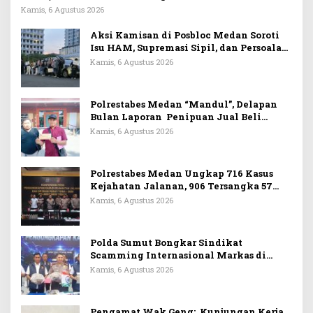
Wajib Dapat Perlindungan LPSK
Kamis, 6 Agustus 2026
Aksi Kamisan di Posbloc Medan Soroti
Isu HAM, Supremasi Sipil, dan Persoalan
Agraria
Kamis, 6 Agustus 2026
Polrestabes Medan “Mandul”, Delapan
Bulan Laporan Penipuan Jual Beli
Rumah Tak Tuntas
Kamis, 6 Agustus 2026
Polrestabes Medan Ungkap 716 Kasus
Kejahatan Jalanan, 906 Tersangka 57
Ditembak
Kamis, 6 Agustus 2026
Polda Sumut Bongkar Sindikat
Scamming Internasional Markas di
Apartemen Podomoro, Raup Rp6,7 Miliar
Kamis, 6 Agustus 2026
Pengamat Wak Geng: Kunjungan Kerja