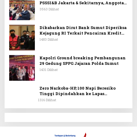
PSSSI&B Jakarta & Sekitarnya, Anggota
DPR RI Kombes. Pol. (Purn). Dr. Maruli
3563 Dilihat
Siahaan SH.MH: Keturunan
Simanjuntak Dapat Berkontribusi
Membangun Bangsa
Dikabarkan Dirut Bank Sumut Diperiksa
Kejagung RI Terkait Pencairan Kredit
PT Sritex
1483 Dilihat
Kapolri Ground breaking Pembangunan
29 Gedung SPPG Jajaran Polda Sumut
1431 Dilihat
Zero Narkoba-HP, 100 Napi Beresiko
Tinggi Dipindahkan ke Lapas
Nusakambangan
1316 Dilihat