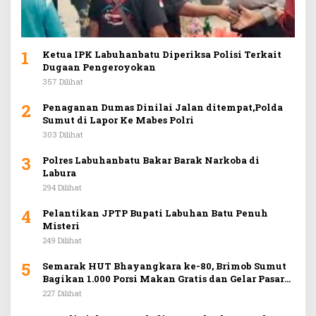
1
Ketua IPK Labuhanbatu Diperiksa Polisi Terkait
Dugaan Pengeroyokan
357 Dilihat
2
Penaganan Dumas Dinilai Jalan ditempat,Polda
Sumut di Lapor Ke Mabes Polri
303 Dilihat
3
Polres Labuhanbatu Bakar Barak Narkoba di
Labura
294 Dilihat
4
Pelantikan JPTP Bupati Labuhan Batu Penuh
Misteri
249 Dilihat
5
Semarak HUT Bhayangkara ke-80, Brimob Sumut
Bagikan 1.000 Porsi Makan Gratis dan Gelar Pasar
Murah di Car Free Day Medan
227 Dilihat