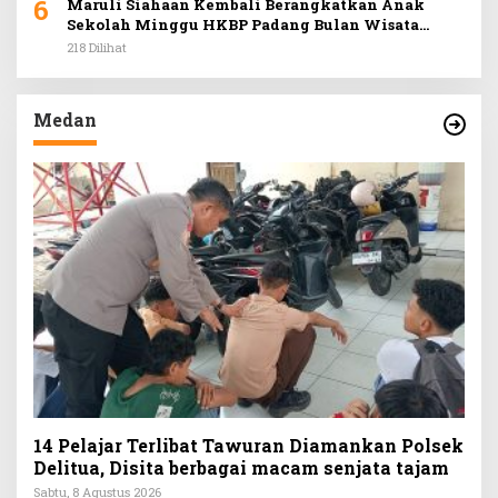
6
Maruli Siahaan Kembali Berangkatkan Anak
Sekolah Minggu HKBP Padang Bulan Wisata
Rohani ke Hill Park
218 Dilihat
Medan
14 Pelajar Terlibat Tawuran Diamankan Polsek
Delitua, Disita berbagai macam senjata tajam
Sabtu, 8 Agustus 2026