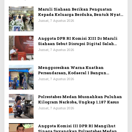
Maruli Siahaan Berikan Penguatan
Kepada Keluarga Berduka, Bentuk Nyata
Arti Persahabatan
Jumat, 7 Agustus 2026
Anggota DPR RI Komisi XIII Dr Maruli
Siahaan Sebut Disrupsi Digital Salah
Satu Tantangan Dalam Memperkuat
Jumat, 7 Agustus 2026
Ideologi Pancasila
Menggoreskan Warna Kuatkan
Persaudaraan, Kodaeral I Bangun
Kedekatan Dengan Masyarakat Pesisir
Jumat, 7 Agustus 2026
Polrestabes Medan Musnahkan Puluhan
Kilogram Narkoba, Ungkap 1.187 Kasus
Jumat, 7 Agustus 2026
Anggota Komisi III DPR RI Mangihut
Sinaga Sayangkan Polrestabes Medan