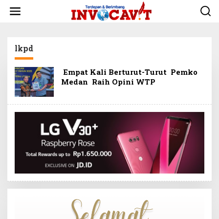
L
e
w
a
t
lkpd
i
k
e
Empat Kali Berturut-Turut Pemko
k
Medan Raih Opini WTP
o
n
t
e
n