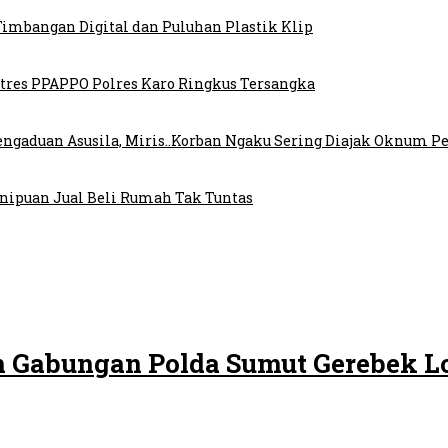
Timbangan Digital dan Puluhan Plastik Klip
atres PPAPPO Polres Karo Ringkus Tersangka
 Pengaduan Asusila, Miris..Korban Ngaku Sering Diajak Oknum
nipuan Jual Beli Rumah Tak Tuntas
m Gabungan Polda Sumut Gerebek Lo