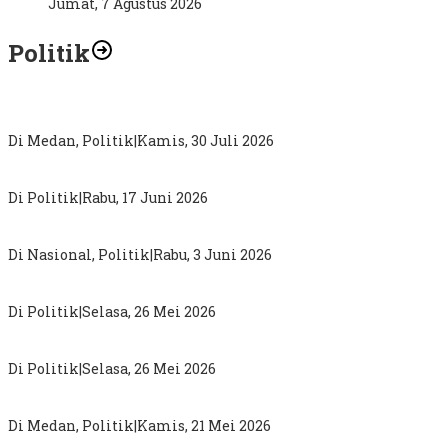
Jumat, 7 Agustus 2026
Politik
Abdul Rahman : Kritik Terhadap Pemimpin Sampaikan Secar
Di Medan, Politik
|
Kamis, 30 Juli 2026
DPW PKB Sumut “Mainkan Politik Busuk”, Loloskan Nama Ta
Di Politik
|
Rabu, 17 Juni 2026
Sugiat Santoso : Pergantian Kepala BGN Bukti Presiden Prab
Di Nasional, Politik
|
Rabu, 3 Juni 2026
MK Perkuat Hak Konstitusional Politik Perempuan
Di Politik
|
Selasa, 26 Mei 2026
Darma Putra Rangkuti Anggota DPRD Sumut Berjuang Pecahk
Di Politik
|
Selasa, 26 Mei 2026
Sebagai Jembatan Aspirasi Masyarakat, Tim Relawan Palito 
Di Medan, Politik
|
Kamis, 21 Mei 2026