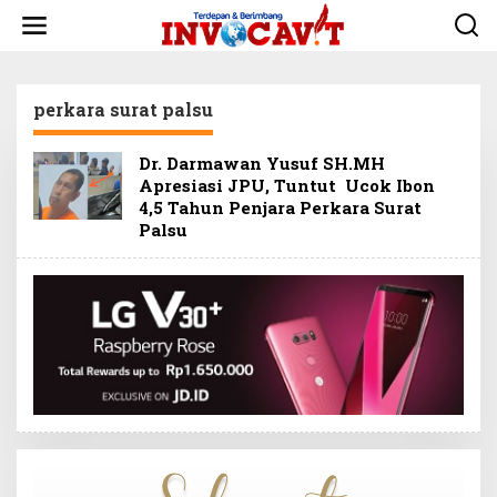
L
e
w
a
t
perkara surat palsu
i
k
e
Dr. Darmawan Yusuf SH.MH
k
Apresiasi JPU, Tuntut Ucok Ibon
o
4,5 Tahun Penjara Perkara Surat
n
t
Palsu
e
n