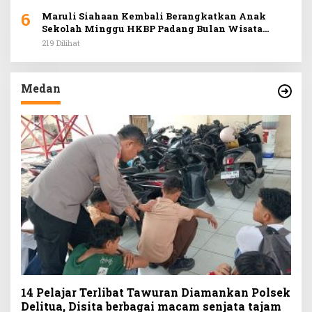
6
Maruli Siahaan Kembali Berangkatkan Anak
Sekolah Minggu HKBP Padang Bulan Wisata
Rohani ke Hill Park
219 Dilihat
Medan
14 Pelajar Terlibat Tawuran Diamankan Polsek
Delitua, Disita berbagai macam senjata tajam