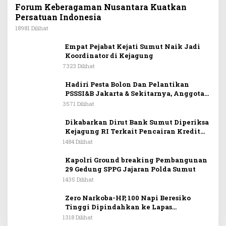
Forum Keberagaman Nusantara Kuatkan
Persatuan Indonesia
18981 Dilihat
Empat Pejabat Kejati Sumut Naik Jadi
Koordinator di Kejagung
7323 Dilihat
Hadiri Pesta Bolon Dan Pelantikan
PSSSI&B Jakarta & Sekitarnya, Anggota
DPR RI Kombes. Pol. (Purn). Dr. Maruli
3571 Dilihat
Siahaan SH.MH: Keturunan
Simanjuntak Dapat Berkontribusi
Dikabarkan Dirut Bank Sumut Diperiksa
Membangun Bangsa
Kejagung RI Terkait Pencairan Kredit
PT Sritex
1484 Dilihat
Kapolri Ground breaking Pembangunan
29 Gedung SPPG Jajaran Polda Sumut
1435 Dilihat
Zero Narkoba-HP, 100 Napi Beresiko
Tinggi Dipindahkan ke Lapas
Nusakambangan
1318 Dilihat