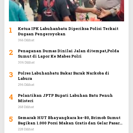
1
Ketua IPK Labuhanbatu Diperiksa Polisi Terkait
Dugaan Pengeroyokan
366 Dilihat
2
Penaganan Dumas Dinilai Jalan ditempat,Polda
Sumut di Lapor Ke Mabes Polri
306 Dilihat
3
Polres Labuhanbatu Bakar Barak Narkoba di
Labura
296 Dilihat
4
Pelantikan JPTP Bupati Labuhan Batu Penuh
Misteri
268 Dilihat
5
Semarak HUT Bhayangkara ke-80, Brimob Sumut
Bagikan 1.000 Porsi Makan Gratis dan Gelar Pasar
Murah di Car Free Day Medan
228 Dilihat