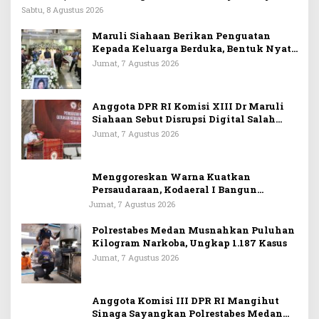
Sabtu, 8 Agustus 2026
Maruli Siahaan Berikan Penguatan
Kepada Keluarga Berduka, Bentuk Nyata
Arti Persahabatan
Jumat, 7 Agustus 2026
Anggota DPR RI Komisi XIII Dr Maruli
Siahaan Sebut Disrupsi Digital Salah
Satu Tantangan Dalam Memperkuat
Jumat, 7 Agustus 2026
Ideologi Pancasila
Menggoreskan Warna Kuatkan
Persaudaraan, Kodaeral I Bangun
Kedekatan Dengan Masyarakat Pesisir
Jumat, 7 Agustus 2026
Polrestabes Medan Musnahkan Puluhan
Kilogram Narkoba, Ungkap 1.187 Kasus
Jumat, 7 Agustus 2026
Anggota Komisi III DPR RI Mangihut
Sinaga Sayangkan Polrestabes Medan