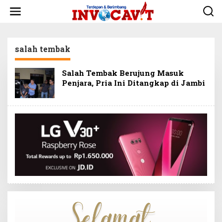
L
e
w
a
t
salah tembak
i
k
e
Salah Tembak Berujung Masuk
k
Penjara, Pria Ini Ditangkap di Jambi
o
n
t
e
n