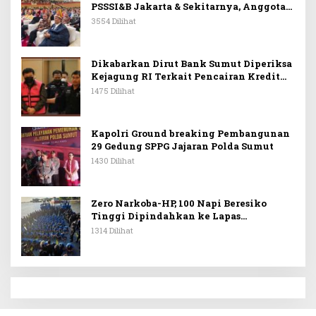
PSSSI&B Jakarta & Sekitarnya, Anggota
DPR RI Kombes. Pol. (Purn). Dr. Maruli
3554 Dilihat
Siahaan SH.MH: Keturunan
Simanjuntak Dapat Berkontribusi
Membangun Bangsa
Dikabarkan Dirut Bank Sumut Diperiksa
Kejagung RI Terkait Pencairan Kredit
PT Sritex
1475 Dilihat
Kapolri Ground breaking Pembangunan
29 Gedung SPPG Jajaran Polda Sumut
1430 Dilihat
Zero Narkoba-HP, 100 Napi Beresiko
Tinggi Dipindahkan ke Lapas
Nusakambangan
1314 Dilihat