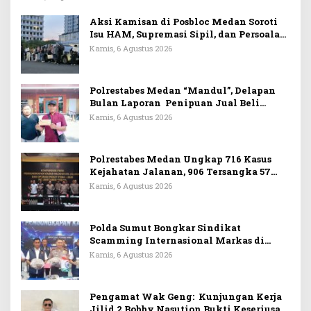
Aksi Kamisan di Posbloc Medan Soroti
Isu HAM, Supremasi Sipil, dan Persoalan
Agraria
Kamis, 6 Agustus 2026
Polrestabes Medan “Mandul”, Delapan
Bulan Laporan Penipuan Jual Beli
Rumah Tak Tuntas
Kamis, 6 Agustus 2026
Polrestabes Medan Ungkap 716 Kasus
Kejahatan Jalanan, 906 Tersangka 57
Ditembak
Kamis, 6 Agustus 2026
Polda Sumut Bongkar Sindikat
Scamming Internasional Markas di
Apartemen Podomoro, Raup Rp6,7 Miliar
Kamis, 6 Agustus 2026
Pengamat Wak Geng: Kunjungan Kerja
Jilid 2 Bobby Nasution Bukti Keseriusan