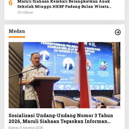
6
Maruli Siahaan Kembali Berangkatkan Anak
Sekolah Minggu HKBP Padang Bulan Wisata
Rohani ke Hill Park
210 Dilihat
Medan
Sosialisasi Undang-Undang Nomor 3 Tahun
2026, Maruli Siahaan Tegaskan Informan
Wajib Dapat Perlindungan LPSK
Kamis, 6 Agustus 2026