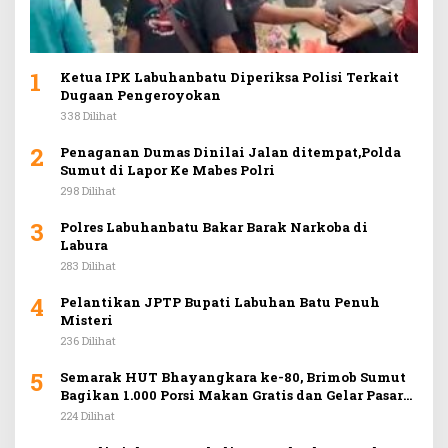
1
Ketua IPK Labuhanbatu Diperiksa Polisi Terkait
Dugaan Pengeroyokan
338 Dilihat
2
Penaganan Dumas Dinilai Jalan ditempat,Polda
Sumut di Lapor Ke Mabes Polri
298 Dilihat
3
Polres Labuhanbatu Bakar Barak Narkoba di
Labura
283 Dilihat
4
Pelantikan JPTP Bupati Labuhan Batu Penuh
Misteri
236 Dilihat
5
Semarak HUT Bhayangkara ke-80, Brimob Sumut
Bagikan 1.000 Porsi Makan Gratis dan Gelar Pasar
Murah di Car Free Day Medan
224 Dilihat