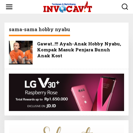
L
e
w
a
t
sama-sama hobby nyabu
i
k
e
Gawat..!!! Ayah-Anak Hobby Nyabu,
k
Kompak Masuk Penjara Bunuh
o
Anak Kost
n
t
e
n