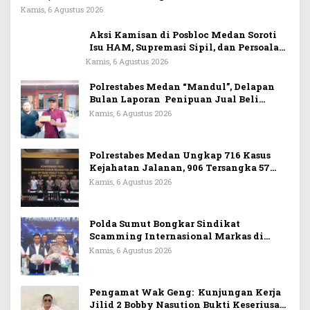
Wajib Dapat Perlindungan LPSK
Kamis, 6 Agustus 2026
Aksi Kamisan di Posbloc Medan Soroti
Isu HAM, Supremasi Sipil, dan Persoalan
Agraria
Kamis, 6 Agustus 2026
Polrestabes Medan “Mandul”, Delapan
Bulan Laporan Penipuan Jual Beli
Rumah Tak Tuntas
Kamis, 6 Agustus 2026
Polrestabes Medan Ungkap 716 Kasus
Kejahatan Jalanan, 906 Tersangka 57
Ditembak
Kamis, 6 Agustus 2026
Polda Sumut Bongkar Sindikat
Scamming Internasional Markas di
Apartemen Podomoro, Raup Rp6,7 Miliar
Kamis, 6 Agustus 2026
Pengamat Wak Geng: Kunjungan Kerja
Jilid 2 Bobby Nasution Bukti Keseriusan