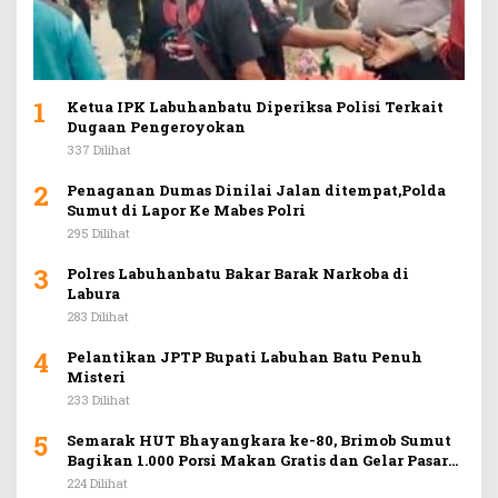
1
Ketua IPK Labuhanbatu Diperiksa Polisi Terkait
Dugaan Pengeroyokan
337 Dilihat
2
Penaganan Dumas Dinilai Jalan ditempat,Polda
Sumut di Lapor Ke Mabes Polri
295 Dilihat
3
Polres Labuhanbatu Bakar Barak Narkoba di
Labura
283 Dilihat
4
Pelantikan JPTP Bupati Labuhan Batu Penuh
Misteri
233 Dilihat
5
Semarak HUT Bhayangkara ke-80, Brimob Sumut
Bagikan 1.000 Porsi Makan Gratis dan Gelar Pasar
Murah di Car Free Day Medan
224 Dilihat