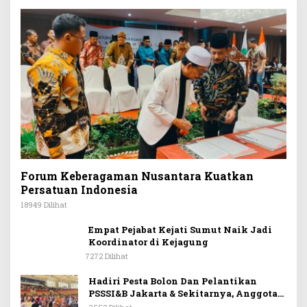
Forum Keberagaman Nusantara Kuatkan
Persatuan Indonesia
18949 Dilihat
Empat Pejabat Kejati Sumut Naik Jadi
Koordinator di Kejagung
7272 Dilihat
Hadiri Pesta Bolon Dan Pelantikan
PSSSI&B Jakarta & Sekitarnya, Anggota
DPR RI Kombes. Pol. (Purn). Dr. Maruli