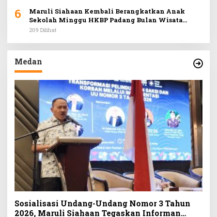
6
Maruli Siahaan Kembali Berangkatkan Anak
Sekolah Minggu HKBP Padang Bulan Wisata
Rohani ke Hill Park
209 Dilihat
Medan
Sosialisasi Undang-Undang Nomor 3 Tahun
2026, Maruli Siahaan Tegaskan Informan