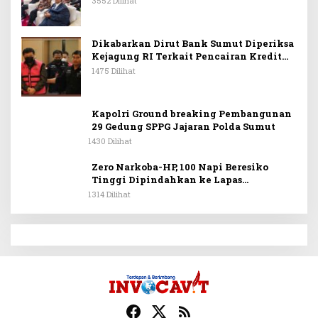
3552 Dilihat
Siahaan SH.MH: Keturunan
Simanjuntak Dapat Berkontribusi
Membangun Bangsa
Dikabarkan Dirut Bank Sumut Diperiksa
Kejagung RI Terkait Pencairan Kredit
PT Sritex
1475 Dilihat
Kapolri Ground breaking Pembangunan
29 Gedung SPPG Jajaran Polda Sumut
1430 Dilihat
Zero Narkoba-HP, 100 Napi Beresiko
Tinggi Dipindahkan ke Lapas
Nusakambangan
1314 Dilihat