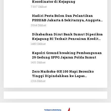
Koordinator di Kejagung
7307 Dilihat
Hadiri Pesta Bolon Dan Pelantikan
PSSSI&B Jakarta & Sekitarnya, Anggota
DPR RI Kombes. Pol. (Purn). Dr. Maruli
3564 Dilihat
Siahaan SH.MH: Keturunan
Simanjuntak Dapat Berkontribusi
Dikabarkan Dirut Bank Sumut Diperiksa
Membangun Bangsa
Kejagung RI Terkait Pencairan Kredit
PT Sritex
1483 Dilihat
Kapolri Ground breaking Pembangunan
29 Gedung SPPG Jajaran Polda Sumut
1431 Dilihat
Zero Narkoba-HP, 100 Napi Beresiko
Tinggi Dipindahkan ke Lapas
Nusakambangan
1316 Dilihat