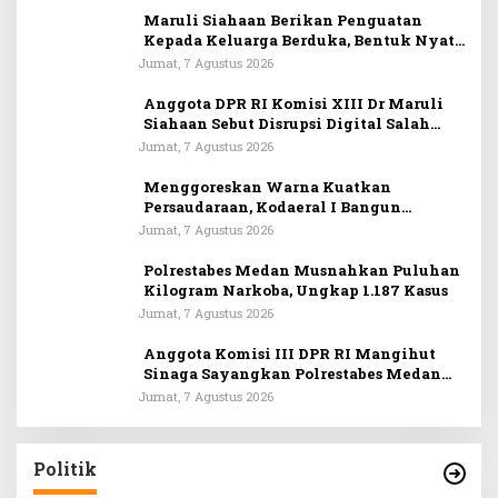
Maruli Siahaan Berikan Penguatan
Kepada Keluarga Berduka, Bentuk Nyata
Arti Persahabatan
Jumat, 7 Agustus 2026
Anggota DPR RI Komisi XIII Dr Maruli
Siahaan Sebut Disrupsi Digital Salah
Satu Tantangan Dalam Memperkuat
Jumat, 7 Agustus 2026
Ideologi Pancasila
Menggoreskan Warna Kuatkan
Persaudaraan, Kodaeral I Bangun
Kedekatan Dengan Masyarakat Pesisir
Jumat, 7 Agustus 2026
Polrestabes Medan Musnahkan Puluhan
Kilogram Narkoba, Ungkap 1.187 Kasus
Jumat, 7 Agustus 2026
Anggota Komisi III DPR RI Mangihut
Sinaga Sayangkan Polrestabes Medan
Terlalu Dini Simpulkan Kematian
Jumat, 7 Agustus 2026
Mantan Istri Polisi sebagai Bunuh Diri
in
DPW PKB Sumut “Mainkan Politik Busuk”,
k
Loloskan Nama Tak Masuk Muscab
Pemilihan Ketua DPC PKB Karo
Di Politik
|
Rabu, 17 Juni 2026
Politik