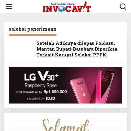
L
e
w
a
t
seleksi penerimaan
i
k
e
Setelah Adiknya dilepas Poldasu,
k
Mantan Bupati Batubara Diperiksa
o
Terkait Korupsi Seleksi PPPK
n
t
e
n