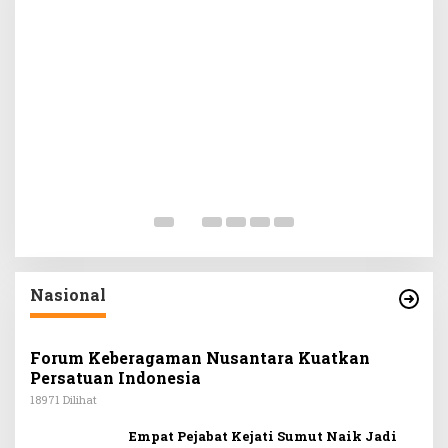
S
B
A
Di 
Nasional
Forum Keberagaman Nusantara Kuatkan
Persatuan Indonesia
18971 Dilihat
Empat Pejabat Kejati Sumut Naik Jadi