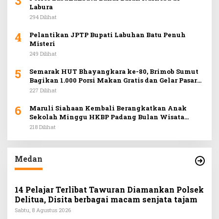
3
Labura
294 Dilihat
4
Pelantikan JPTP Bupati Labuhan Batu Penuh
Misteri
249 Dilihat
5
Semarak HUT Bhayangkara ke-80, Brimob Sumut
Bagikan 1.000 Porsi Makan Gratis dan Gelar Pasar
Murah di Car Free Day Medan
227 Dilihat
6
Maruli Siahaan Kembali Berangkatkan Anak
Sekolah Minggu HKBP Padang Bulan Wisata
Rohani ke Hill Park
218 Dilihat
Medan
14 Pelajar Terlibat Tawuran Diamankan Polsek
Delitua, Disita berbagai macam senjata tajam
Sabtu, 8 Agustus 2026