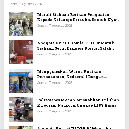
Sabtu, 8 Agustus 2026
Maruli Siahaan Berikan Penguatan
Kepada Keluarga Berduka, Bentuk Nyata
Arti Persahabatan
Jumat, 7 Agustus 2026
Anggota DPR RI Komisi XIII Dr Maruli
Siahaan Sebut Disrupsi Digital Salah
Satu Tantangan Dalam Memperkuat
Jumat, 7 Agustus 2026
Ideologi Pancasila
Menggoreskan Warna Kuatkan
Persaudaraan, Kodaeral I Bangun
Kedekatan Dengan Masyarakat Pesisir
Jumat, 7 Agustus 2026
Polrestabes Medan Musnahkan Puluhan
Kilogram Narkoba, Ungkap 1.187 Kasus
Jumat, 7 Agustus 2026
Anggota Komisi III DPR RI Mangihut