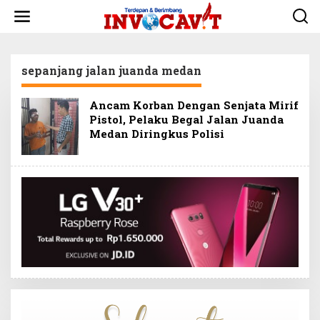
L
e
w
a
t
sepanjang jalan juanda medan
i
k
e
Ancam Korban Dengan Senjata Mirif
k
Pistol, Pelaku Begal Jalan Juanda
o
Medan Diringkus Polisi
n
t
e
n