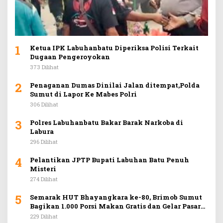
1
Ketua IPK Labuhanbatu Diperiksa Polisi Terkait
Dugaan Pengeroyokan
373 Dilihat
2
Penaganan Dumas Dinilai Jalan ditempat,Polda
Sumut di Lapor Ke Mabes Polri
306 Dilihat
3
Polres Labuhanbatu Bakar Barak Narkoba di
Labura
296 Dilihat
4
Pelantikan JPTP Bupati Labuhan Batu Penuh
Misteri
274 Dilihat
5
Semarak HUT Bhayangkara ke-80, Brimob Sumut
Bagikan 1.000 Porsi Makan Gratis dan Gelar Pasar
Murah di Car Free Day Medan
229 Dilihat