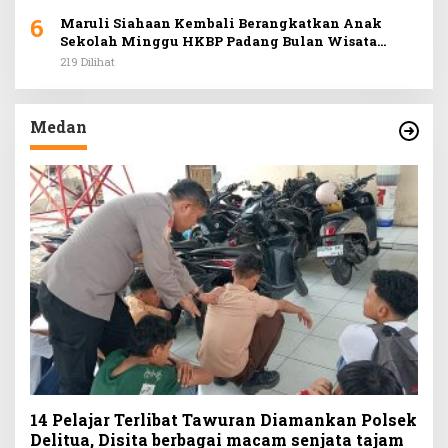
6
Maruli Siahaan Kembali Berangkatkan Anak
Sekolah Minggu HKBP Padang Bulan Wisata
Rohani ke Hill Park
219 Dilihat
Medan
14 Pelajar Terlibat Tawuran Diamankan Polsek
Delitua, Disita berbagai macam senjata tajam