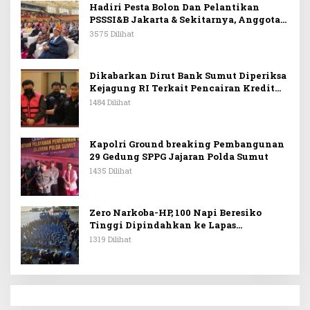
Hadiri Pesta Bolon Dan Pelantikan
PSSSI&B Jakarta & Sekitarnya, Anggota
DPR RI Kombes. Pol. (Purn). Dr. Maruli
3575 Dilihat
Siahaan SH.MH: Keturunan
Simanjuntak Dapat Berkontribusi
Membangun Bangsa
Dikabarkan Dirut Bank Sumut Diperiksa
Kejagung RI Terkait Pencairan Kredit
PT Sritex
1484 Dilihat
Kapolri Ground breaking Pembangunan
29 Gedung SPPG Jajaran Polda Sumut
1435 Dilihat
Zero Narkoba-HP, 100 Napi Beresiko
Tinggi Dipindahkan ke Lapas
Nusakambangan
1319 Dilihat