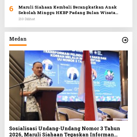
6
Maruli Siahaan Kembali Berangkatkan Anak
Sekolah Minggu HKBP Padang Bulan Wisata
Rohani ke Hill Park
210 Dilihat
Medan
Sosialisasi Undang-Undang Nomor 3 Tahun
2026, Maruli Siahaan Tegaskan Informan