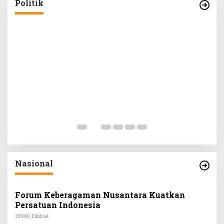
Di Politik
|
Rabu, 17 Juni 2026
Politik
S
B
A
Di 
Nasional
Forum Keberagaman Nusantara Kuatkan
Persatuan Indonesia
18960 Dilihat