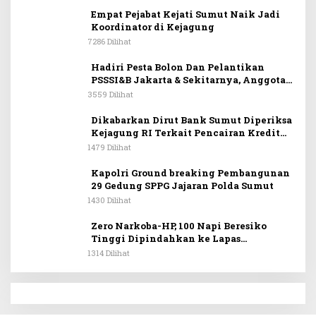
Empat Pejabat Kejati Sumut Naik Jadi
Koordinator di Kejagung
7286 Dilihat
Hadiri Pesta Bolon Dan Pelantikan
PSSSI&B Jakarta & Sekitarnya, Anggota
DPR RI Kombes. Pol. (Purn). Dr. Maruli
3559 Dilihat
Siahaan SH.MH: Keturunan
Simanjuntak Dapat Berkontribusi
Dikabarkan Dirut Bank Sumut Diperiksa
Membangun Bangsa
Kejagung RI Terkait Pencairan Kredit
PT Sritex
1479 Dilihat
Kapolri Ground breaking Pembangunan
29 Gedung SPPG Jajaran Polda Sumut
1430 Dilihat
Zero Narkoba-HP, 100 Napi Beresiko
Tinggi Dipindahkan ke Lapas
Nusakambangan
1314 Dilihat