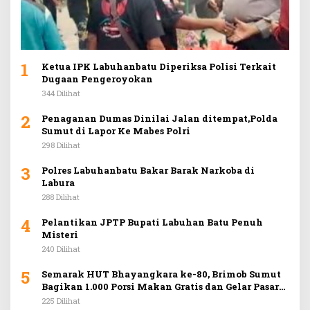
1
Ketua IPK Labuhanbatu Diperiksa Polisi Terkait
Dugaan Pengeroyokan
344 Dilihat
2
Penaganan Dumas Dinilai Jalan ditempat,Polda
Sumut di Lapor Ke Mabes Polri
298 Dilihat
3
Polres Labuhanbatu Bakar Barak Narkoba di
Labura
288 Dilihat
4
Pelantikan JPTP Bupati Labuhan Batu Penuh
Misteri
240 Dilihat
5
Semarak HUT Bhayangkara ke-80, Brimob Sumut
Bagikan 1.000 Porsi Makan Gratis dan Gelar Pasar
Murah di Car Free Day Medan
225 Dilihat