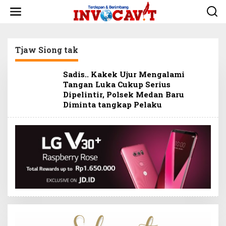
L
e
w
a
t
Tjaw Siong tak
i
k
e
Sadis.. Kakek Ujur Mengalami
k
Tangan Luka Cukup Serius
o
Dipelintir, Polsek Medan Baru
n
t
Diminta tangkap Pelaku
e
n