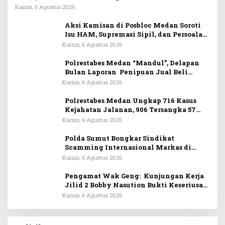
Wajib Dapat Perlindungan LPSK
Kamis, 6 Agustus 2026
Aksi Kamisan di Posbloc Medan Soroti
Isu HAM, Supremasi Sipil, dan Persoalan
Agraria
Kamis, 6 Agustus 2026
Polrestabes Medan “Mandul”, Delapan
Bulan Laporan Penipuan Jual Beli
Rumah Tak Tuntas
Kamis, 6 Agustus 2026
Polrestabes Medan Ungkap 716 Kasus
Kejahatan Jalanan, 906 Tersangka 57
Ditembak
Kamis, 6 Agustus 2026
Polda Sumut Bongkar Sindikat
Scamming Internasional Markas di
Apartemen Podomoro, Raup Rp6,7 Miliar
Kamis, 6 Agustus 2026
Pengamat Wak Geng: Kunjungan Kerja
Jilid 2 Bobby Nasution Bukti Keseriusan
Bangun Pulau Nias
Kamis, 6 Agustus 2026
in
DPW PKB Sumut “Mainkan Politik Busuk”,
k
Loloskan Nama Tak Masuk Muscab
Pemilihan Ketua DPC PKB Karo