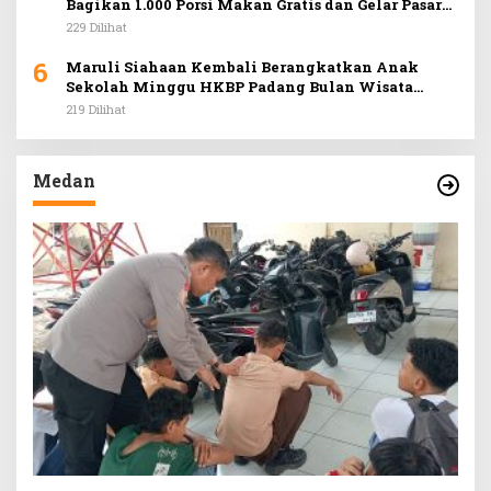
Bagikan 1.000 Porsi Makan Gratis dan Gelar Pasar
Murah di Car Free Day Medan
229 Dilihat
6
Maruli Siahaan Kembali Berangkatkan Anak
Sekolah Minggu HKBP Padang Bulan Wisata
Rohani ke Hill Park
219 Dilihat
Medan