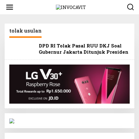
L
e
w
a
t
tolak usulan
i
k
e
DPD RI Tolak Pasal RUU DKJ Soal
k
Gubernur Jakarta Ditunjuk Presiden
o
n
t
e
n