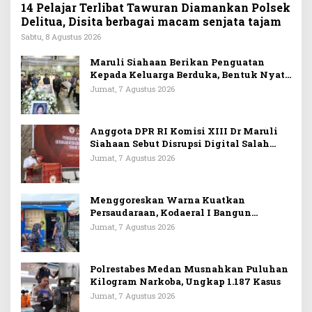
14 Pelajar Terlibat Tawuran Diamankan Polsek
Delitua, Disita berbagai macam senjata tajam
Sabtu, 8 Agustus 2026
Maruli Siahaan Berikan Penguatan
Kepada Keluarga Berduka, Bentuk Nyata
Arti Persahabatan
Jumat, 7 Agustus 2026
Anggota DPR RI Komisi XIII Dr Maruli
Siahaan Sebut Disrupsi Digital Salah
Satu Tantangan Dalam Memperkuat
Jumat, 7 Agustus 2026
Ideologi Pancasila
Menggoreskan Warna Kuatkan
Persaudaraan, Kodaeral I Bangun
Kedekatan Dengan Masyarakat Pesisir
Jumat, 7 Agustus 2026
Polrestabes Medan Musnahkan Puluhan
Kilogram Narkoba, Ungkap 1.187 Kasus
Jumat, 7 Agustus 2026