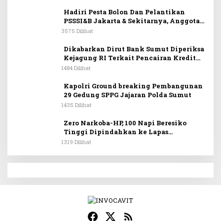
Hadiri Pesta Bolon Dan Pelantikan
PSSSI&B Jakarta & Sekitarnya, Anggota
DPR RI Kombes. Pol. (Purn). Dr. Maruli
3575 Dilihat
Siahaan SH.MH: Keturunan
Simanjuntak Dapat Berkontribusi
Dikabarkan Dirut Bank Sumut Diperiksa
Membangun Bangsa
Kejagung RI Terkait Pencairan Kredit
PT Sritex
1484 Dilihat
Kapolri Ground breaking Pembangunan
29 Gedung SPPG Jajaran Polda Sumut
1435 Dilihat
Zero Narkoba-HP, 100 Napi Beresiko
Tinggi Dipindahkan ke Lapas
Nusakambangan
1319 Dilihat