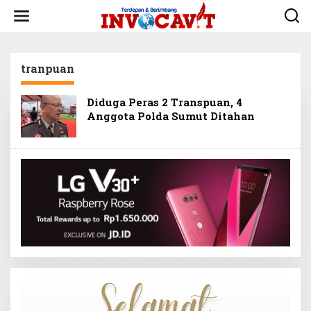
L
e
w
a
t
tranpuan
i
k
e
Diduga Peras 2 Transpuan, 4
k
Anggota Polda Sumut Ditahan
o
n
t
e
n