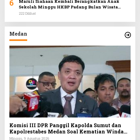
6
Maruli Siahaan Kembali Berangkatkan Anak
Sekolah Minggu HKBP Padang Bulan Wisata
Rohani ke Hill Park
222 Dilihat
Medan
Komisi III DPR Panggil Kapolda Sumut dan
Kapolrestabes Medan Soal Kematian Winda
Lorenza Gowasa, Tiga Tahun Terakhir Kasus
Minggu, 9 Agustus 2026