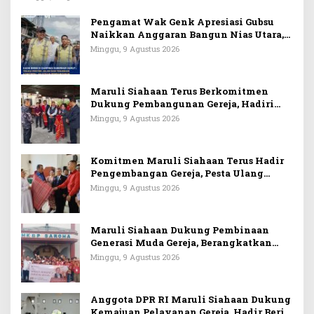
Libatkan Oknum Polisi
Pengamat Wak Genk Apresiasi Gubsu
Naikkan Anggaran Bangun Nias Utara,
Kadis BMBKCK Dampingi Bobby
Minggu, 9 Agustus 2026
Nasution Tinjau Proyek Jalan
Maruli Siahaan Terus Berkomitmen
Dukung Pembangunan Gereja, Hadiri
Pesta Ultah ke 25 dan Penggalangan
Minggu, 9 Agustus 2026
Dana GKPI Jemaat Immanuel Kwala
Bekala
Komitmen Maruli Siahaan Terus Hadir
Pengembangan Gereja, Pesta Ulang
Tahun k2 22 Dan Pembangunan HKBP
Minggu, 9 Agustus 2026
Eben Ezer Martoba
Maruli Siahaan Dukung Pembinaan
Generasi Muda Gereja, Berangkatkan
Wisata Rohani ASM HKBP Saroha
Minggu, 9 Agustus 2026
Medan
Anggota DPR RI Maruli Siahaan Dukung
Kemajuan Pelayanan Gereja, Hadir Beri