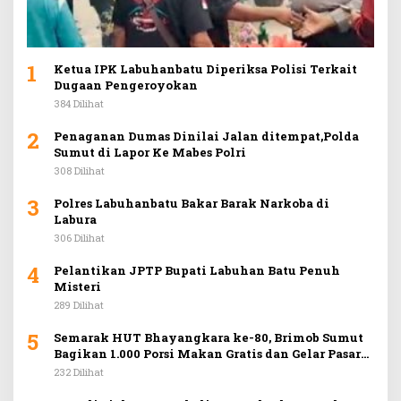
1
Ketua IPK Labuhanbatu Diperiksa Polisi Terkait
Dugaan Pengeroyokan
384 Dilihat
2
Penaganan Dumas Dinilai Jalan ditempat,Polda
Sumut di Lapor Ke Mabes Polri
308 Dilihat
3
Polres Labuhanbatu Bakar Barak Narkoba di
Labura
306 Dilihat
4
Pelantikan JPTP Bupati Labuhan Batu Penuh
Misteri
289 Dilihat
5
Semarak HUT Bhayangkara ke-80, Brimob Sumut
Bagikan 1.000 Porsi Makan Gratis dan Gelar Pasar
Murah di Car Free Day Medan
232 Dilihat