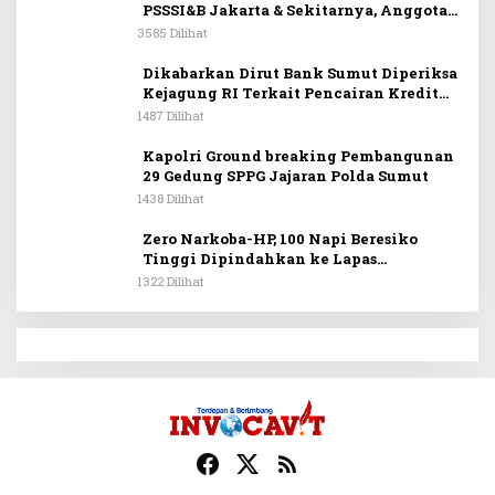
PSSSI&B Jakarta & Sekitarnya, Anggota
DPR RI Kombes. Pol. (Purn). Dr. Maruli
3585 Dilihat
Siahaan SH.MH: Keturunan
Simanjuntak Dapat Berkontribusi
Dikabarkan Dirut Bank Sumut Diperiksa
Membangun Bangsa
Kejagung RI Terkait Pencairan Kredit
PT Sritex
1487 Dilihat
Kapolri Ground breaking Pembangunan
29 Gedung SPPG Jajaran Polda Sumut
1438 Dilihat
Zero Narkoba-HP, 100 Napi Beresiko
Tinggi Dipindahkan ke Lapas
Nusakambangan
1322 Dilihat