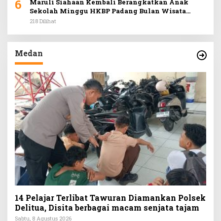
6
Maruli Siahaan Kembali Berangkatkan Anak
Sekolah Minggu HKBP Padang Bulan Wisata
Rohani ke Hill Park
218 Dilihat
Medan
14 Pelajar Terlibat Tawuran Diamankan Polsek
Delitua, Disita berbagai macam senjata tajam
Sabtu, 8 Agustus 2026