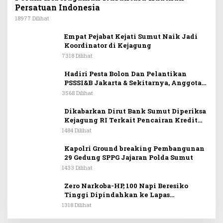
Persatuan Indonesia
18977 Dilihat
Empat Pejabat Kejati Sumut Naik Jadi
Koordinator di Kejagung
7318 Dilihat
Hadiri Pesta Bolon Dan Pelantikan
PSSSI&B Jakarta & Sekitarnya, Anggota
DPR RI Kombes. Pol. (Purn). Dr. Maruli
3568 Dilihat
Siahaan SH.MH: Keturunan
Simanjuntak Dapat Berkontribusi
Dikabarkan Dirut Bank Sumut Diperiksa
Membangun Bangsa
Kejagung RI Terkait Pencairan Kredit
PT Sritex
1484 Dilihat
Kapolri Ground breaking Pembangunan
29 Gedung SPPG Jajaran Polda Sumut
1433 Dilihat
Zero Narkoba-HP, 100 Napi Beresiko
Tinggi Dipindahkan ke Lapas
Nusakambangan
1318 Dilihat