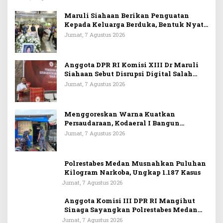
Maruli Siahaan Berikan Penguatan
Kepada Keluarga Berduka, Bentuk Nyata
Arti Persahabatan
Jumat, 7 Agustus 2026
Anggota DPR RI Komisi XIII Dr Maruli
Siahaan Sebut Disrupsi Digital Salah
Satu Tantangan Dalam Memperkuat
Jumat, 7 Agustus 2026
Ideologi Pancasila
Menggoreskan Warna Kuatkan
Persaudaraan, Kodaeral I Bangun
Kedekatan Dengan Masyarakat Pesisir
Jumat, 7 Agustus 2026
Polrestabes Medan Musnahkan Puluhan
Kilogram Narkoba, Ungkap 1.187 Kasus
Jumat, 7 Agustus 2026
Anggota Komisi III DPR RI Mangihut
Sinaga Sayangkan Polrestabes Medan
Terlalu Dini Simpulkan Kematian
Jumat, 7 Agustus 2026