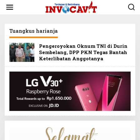
L
e
w
a
t
Tuangkus harianja
i
k
e
Pengeroyokan Oknum TNI di Durin
k
Sembelang, DPP PKN Tegas Bantah
o
Keterlibatan Anggotanya
n
t
e
n