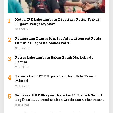
1
Ketua IPK Labuhanbatu Diperiksa Polisi Terkait
Dugaan Pengeroyokan
365 Dilihat
2
Penaganan Dumas Dinilai Jalan ditempat,Polda
Sumut di Lapor Ke Mabes Polri
306 Dilihat
3
Polres Labuhanbatu Bakar Barak Narkoba di
Labura
296 Dilihat
4
Pelantikan JPTP Bupati Labuhan Batu Penuh
Misteri
259 Dilihat
5
Semarak HUT Bhayangkara ke-80, Brimob Sumut
Bagikan 1.000 Porsi Makan Gratis dan Gelar Pasar
Murah di Car Free Day Medan
228 Dilihat