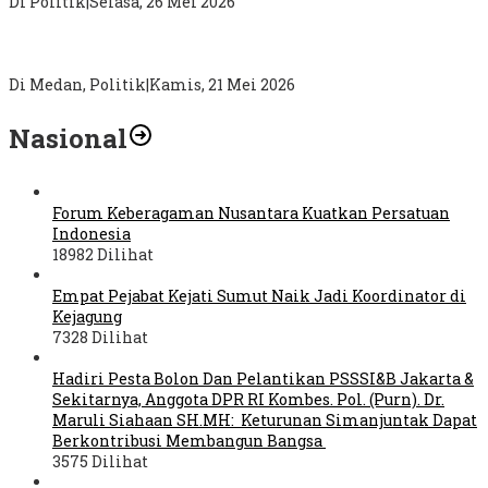
Di Politik
|
Selasa, 26 Mei 2026
Sebagai Jembatan Aspirasi Masyarakat, Tim Relawan Palito
Medan Marelan Dibentuk, Korcam Ir Fransiskus Sirait
Di Medan, Politik
|
Kamis, 21 Mei 2026
Nasional
Forum Keberagaman Nusantara Kuatkan Persatuan
Indonesia
18982 Dilihat
Empat Pejabat Kejati Sumut Naik Jadi Koordinator di
Kejagung
7328 Dilihat
Hadiri Pesta Bolon Dan Pelantikan PSSSI&B Jakarta &
Sekitarnya, Anggota DPR RI Kombes. Pol. (Purn). Dr.
Maruli Siahaan SH.MH: Keturunan Simanjuntak Dapat
Berkontribusi Membangun Bangsa
3575 Dilihat