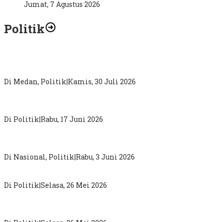
Jumat, 7 Agustus 2026
Politik
Abdul Rahman : Kritik Terhadap Pemimpin Sampaikan
Secara Proporsional dan Tidak Gunakan Diksi
Di Medan, Politik
|
Kamis, 30 Juli 2026
DPW PKB Sumut “Mainkan Politik Busuk”, Loloskan Nama
Tak Masuk Muscab Pemilihan Ketua DPC PKB Karo
Di Politik
|
Rabu, 17 Juni 2026
Sugiat Santoso : Pergantian Kepala BGN Bukti Presiden
Prabowo Terbuka Terima Aspirasi Publik
Di Nasional, Politik
|
Rabu, 3 Juni 2026
MK Perkuat Hak Konstitusional Politik Perempuan
Di Politik
|
Selasa, 26 Mei 2026
Darma Putra Rangkuti Anggota DPRD Sumut Berjuang
Pecahkan 5 Problem Simalungun