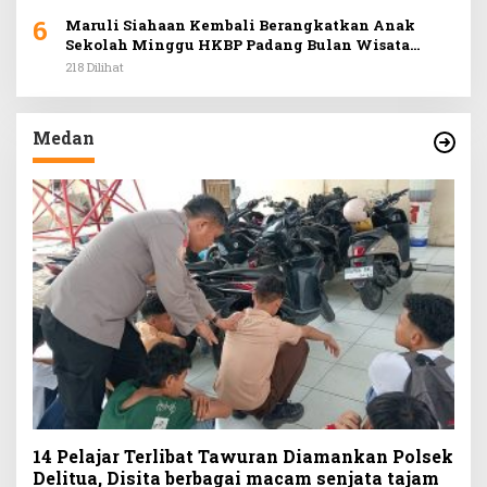
6
Maruli Siahaan Kembali Berangkatkan Anak
Sekolah Minggu HKBP Padang Bulan Wisata
Rohani ke Hill Park
218 Dilihat
Medan
14 Pelajar Terlibat Tawuran Diamankan Polsek
Delitua, Disita berbagai macam senjata tajam