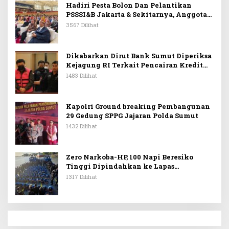
Hadiri Pesta Bolon Dan Pelantikan
PSSSI&B Jakarta & Sekitarnya, Anggota
DPR RI Kombes. Pol. (Purn). Dr. Maruli
3567 Dilihat
Siahaan SH.MH: Keturunan
Simanjuntak Dapat Berkontribusi
Membangun Bangsa
Dikabarkan Dirut Bank Sumut Diperiksa
Kejagung RI Terkait Pencairan Kredit
PT Sritex
1483 Dilihat
Kapolri Ground breaking Pembangunan
29 Gedung SPPG Jajaran Polda Sumut
1432 Dilihat
Zero Narkoba-HP, 100 Napi Beresiko
Tinggi Dipindahkan ke Lapas
Nusakambangan
1317 Dilihat