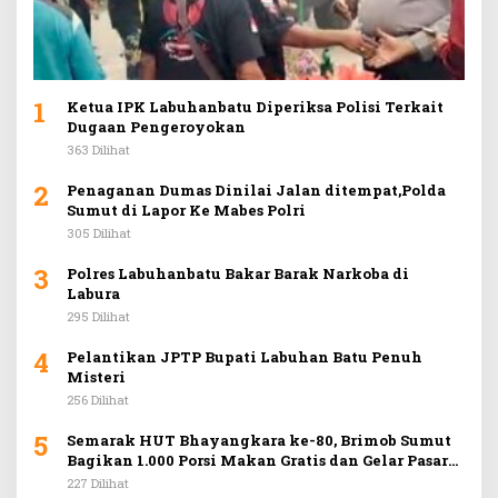
1
Ketua IPK Labuhanbatu Diperiksa Polisi Terkait
Dugaan Pengeroyokan
363 Dilihat
2
Penaganan Dumas Dinilai Jalan ditempat,Polda
Sumut di Lapor Ke Mabes Polri
305 Dilihat
3
Polres Labuhanbatu Bakar Barak Narkoba di
Labura
295 Dilihat
4
Pelantikan JPTP Bupati Labuhan Batu Penuh
Misteri
256 Dilihat
5
Semarak HUT Bhayangkara ke-80, Brimob Sumut
Bagikan 1.000 Porsi Makan Gratis dan Gelar Pasar
Murah di Car Free Day Medan
227 Dilihat