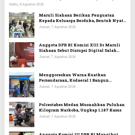
Sabtu, 8 Agustus 2026
Maruli Siahaan Berikan Penguatan
Kepada Keluarga Berduka, Bentuk Nyata
Arti Persahabatan
Jumat, 7 Agustus 2026
Anggota DPR RI Komisi XIII Dr Maruli
Siahaan Sebut Disrupsi Digital Salah
Satu Tantangan Dalam Memperkuat
Jumat, 7 Agustus 2026
Ideologi Pancasila
Menggoreskan Warna Kuatkan
Persaudaraan, Kodaeral I Bangun
Kedekatan Dengan Masyarakat Pesisir
Jumat, 7 Agustus 2026
Polrestabes Medan Musnahkan Puluhan
Kilogram Narkoba, Ungkap 1.187 Kasus
Jumat, 7 Agustus 2026
Anggota Komisi III DPR RI Mangihut