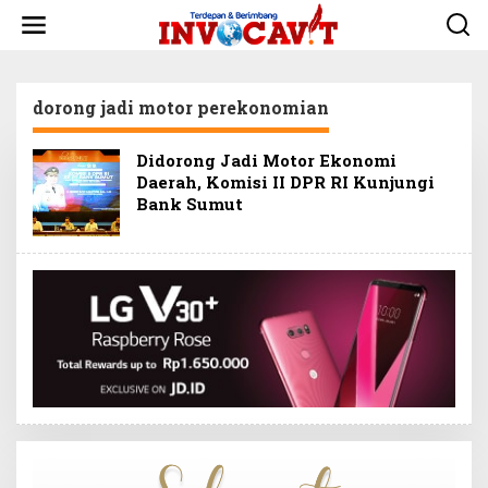
L
e
w
a
t
dorong jadi motor perekonomian
i
k
e
Didorong Jadi Motor Ekonomi
k
Daerah, Komisi II DPR RI Kunjungi
o
Bank Sumut
n
t
e
n