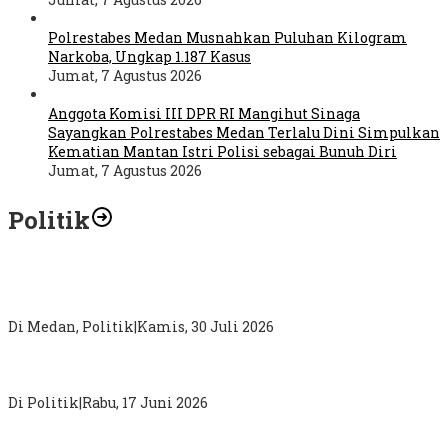
Polrestabes Medan Musnahkan Puluhan Kilogram
Narkoba, Ungkap 1.187 Kasus
Jumat, 7 Agustus 2026
Anggota Komisi III DPR RI Mangihut Sinaga
Sayangkan Polrestabes Medan Terlalu Dini Simpulkan
Kematian Mantan Istri Polisi sebagai Bunuh Diri
Jumat, 7 Agustus 2026
Politik
Abdul Rahman : Kritik Terhadap Pemimpin Sampaikan
Secara Proporsional dan Tidak Gunakan Diksi
Di Medan, Politik
|
Kamis, 30 Juli 2026
DPW PKB Sumut “Mainkan Politik Busuk”, Loloskan Nama
Tak Masuk Muscab Pemilihan Ketua DPC PKB Karo
Di Politik
|
Rabu, 17 Juni 2026
Sugiat Santoso : Pergantian Kepala BGN Bukti Presiden