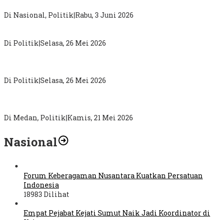
Prabowo Terbuka Terima Aspirasi Publik
Di Nasional, Politik
|
Rabu, 3 Juni 2026
MK Perkuat Hak Konstitusional Politik Perempuan
Di Politik
|
Selasa, 26 Mei 2026
Darma Putra Rangkuti Anggota DPRD Sumut Berjuang
Pecahkan 5 Problem Simalungun
Di Politik
|
Selasa, 26 Mei 2026
Sebagai Jembatan Aspirasi Masyarakat, Tim Relawan Palito
Medan Marelan Dibentuk, Korcam Ir Fransiskus Sirait
Di Medan, Politik
|
Kamis, 21 Mei 2026
Nasional
Forum Keberagaman Nusantara Kuatkan Persatuan
Indonesia
18983 Dilihat
Empat Pejabat Kejati Sumut Naik Jadi Koordinator di