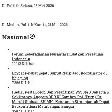
Pecahkan 5 Problem Simalungun
Di Politik
|
Selasa, 26 Mei 2026
Sebagai Jembatan Aspirasi Masyarakat, Tim Relawan Palito
Medan Marelan Dibentuk, Korcam Ir Fransiskus Sirait
Di Medan, Politik
|
Kamis, 21 Mei 2026
Nasional
Forum Keberagaman Nusantara Kuatkan Persatuan
Indonesia
19012 Dilihat
Empat Pejabat Kejati Sumut Naik Jadi Koordinator di
Kejagung
7356 Dilihat
Hadiri Pesta Bolon Dan Pelantikan PSSSI&B Jakarta &
Sekitarnya, Anggota DPR RI Kombes. Pol. (Purn). Dr.
Maruli Siahaan SH.MH: Keturunan Simanjuntak Dapat
Berkontribusi Membangun Bangsa
3587 Dilihat