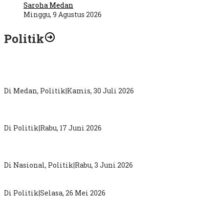
Saroha Medan
Minggu, 9 Agustus 2026
Politik
Abdul Rahman : Kritik Terhadap Pemimpin Sampaikan
Secara Proporsional dan Tidak Gunakan Diksi
Di Medan, Politik
|
Kamis, 30 Juli 2026
DPW PKB Sumut “Mainkan Politik Busuk”, Loloskan Nama
Tak Masuk Muscab Pemilihan Ketua DPC PKB Karo
Di Politik
|
Rabu, 17 Juni 2026
Sugiat Santoso : Pergantian Kepala BGN Bukti Presiden
Prabowo Terbuka Terima Aspirasi Publik
Di Nasional, Politik
|
Rabu, 3 Juni 2026
MK Perkuat Hak Konstitusional Politik Perempuan
Di Politik
|
Selasa, 26 Mei 2026
Darma Putra Rangkuti Anggota DPRD Sumut Berjuang