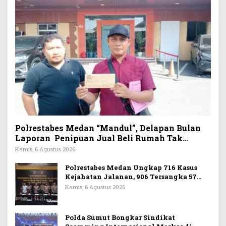
Polrestabes Medan “Mandul”, Delapan Bulan
Laporan Penipuan Jual Beli Rumah Tak
Tuntas
Kamis, 6 Agustus 2026
Polrestabes Medan Ungkap 716 Kasus
Kejahatan Jalanan, 906 Tersangka 57
Ditembak
Kamis, 6 Agustus 2026
Polda Sumut Bongkar Sindikat