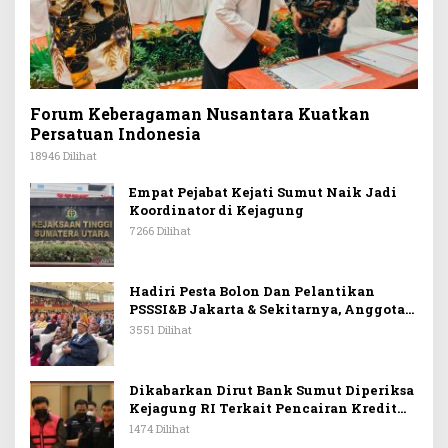
Forum Keberagaman Nusantara Kuatkan
Persatuan Indonesia
18946 Dilihat
Empat Pejabat Kejati Sumut Naik Jadi
Koordinator di Kejagung
7266 Dilihat
Hadiri Pesta Bolon Dan Pelantikan
PSSSI&B Jakarta & Sekitarnya, Anggota
DPR RI Kombes. Pol. (Purn). Dr. Maruli
3551 Dilihat
Siahaan SH.MH: Keturunan
Simanjuntak Dapat Berkontribusi
Membangun Bangsa
Dikabarkan Dirut Bank Sumut Diperiksa
Kejagung RI Terkait Pencairan Kredit
PT Sritex
1474 Dilihat