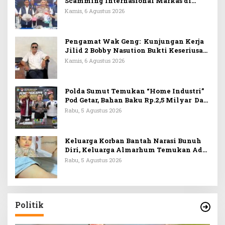
Scamming Internasional Markas di
Apartemen Podomoro, Raup Rp6,7 Miliar
Kamis, 6 Agustus 2026
Pengamat Wak Geng: Kunjungan Kerja
Jilid 2 Bobby Nasution Bukti Keseriusan
Bangun Pulau Nias
Kamis, 6 Agustus 2026
Polda Sumut Temukan “Home Industri”
Pod Getar, Bahan Baku Rp.2,5 Milyar Dari
Kamboja
Rabu, 5 Agustus 2026
Keluarga Korban Bantah Narasi Bunuh
Diri, Keluarga Almarhum Temukan Ada
Lebam di Banyak Titik, Duga Ini Bukan
Rabu, 5 Agustus 2026
Sekadar Kasus Biasa
Politik