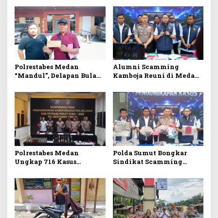
Polrestabes Medan
Alumni Scamming
“Mandul”, Delapan Bulan
Kamboja Reuni di Medan,
Laporan Penipuan Jual
Digerebek Siber Poldasu
Beli Rumah Tak Tuntas
di Apartemen Podomoro
Polrestabes Medan
Polda Sumut Bongkar
Ungkap 716 Kasus
Sindikat Scamming
Kejahatan Jalanan, 906
Internasional Markas di
Tersangka 57 Ditembak
Apartemen Podomoro,
Raup Rp6,7 Miliar