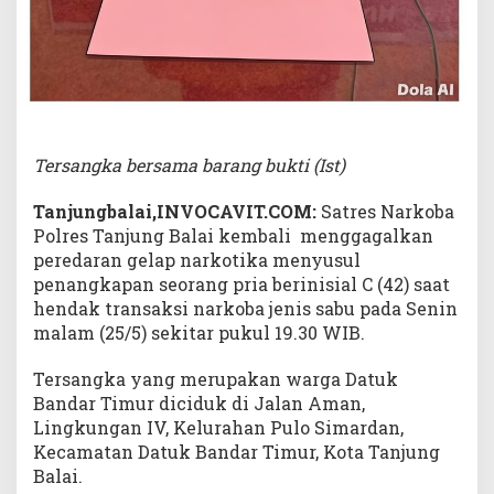
p
P
o
l
i
s
i
S
Tersangka bersama barang bukti (Ist)
a
a
Tanjungbalai,INVOCAVIT.COM:
Satres Narkoba
t
Polres Tanjung Balai kembali menggagalkan
T
r
peredaran gelap narkotika menyusul
a
penangkapan seorang pria berinisial C (42) saat
n
hendak transaksi narkoba jenis sabu pada Senin
s
malam (25/5) sekitar pukul 19.30 WIB.
a
k
s
Tersangka yang merupakan warga Datuk
i
Bandar Timur diciduk di Jalan Aman,
Lingkungan IV, Kelurahan Pulo Simardan,
Kecamatan Datuk Bandar Timur, Kota Tanjung
Balai.