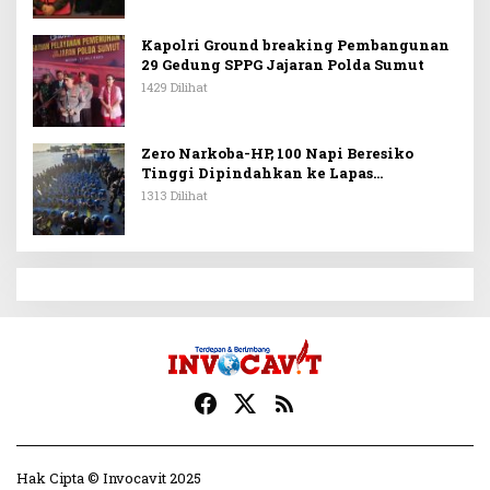
Kapolri Ground breaking Pembangunan
29 Gedung SPPG Jajaran Polda Sumut
1429 Dilihat
Zero Narkoba-HP, 100 Napi Beresiko
Tinggi Dipindahkan ke Lapas
Nusakambangan
1313 Dilihat
Hak Cipta © Invocavit 2025