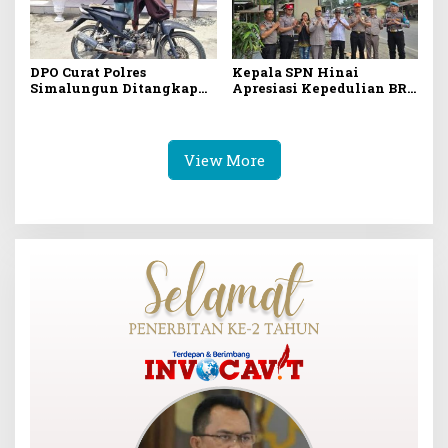
DPO Curat Polres
Kepala SPN Hinai
Simalungun Ditangkap
Apresiasi Kepedulian BRI
Di Riau
Stabat Pasang Pylon
Penunjuk Arah SPN Polda
Sumut
View More