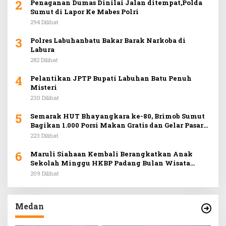
2
Penaganan Dumas Dinilai Jalan ditempat,Polda
Sumut di Lapor Ke Mabes Polri
294 Dilihat
3
Polres Labuhanbatu Bakar Barak Narkoba di
Labura
282 Dilihat
4
Pelantikan JPTP Bupati Labuhan Batu Penuh
Misteri
230 Dilihat
5
Semarak HUT Bhayangkara ke-80, Brimob Sumut
Bagikan 1.000 Porsi Makan Gratis dan Gelar Pasar
Murah di Car Free Day Medan
223 Dilihat
6
Maruli Siahaan Kembali Berangkatkan Anak
Sekolah Minggu HKBP Padang Bulan Wisata
Rohani ke Hill Park
209 Dilihat
Medan