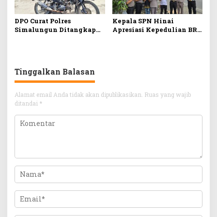
DPO Curat Polres
Kepala SPN Hinai
Simalungun Ditangkap
Apresiasi Kepedulian BRI
Di Riau
Stabat Pasang Pylon
Penunjuk Arah SPN Polda
Sumut
Tinggalkan Balasan
Alamat email Anda tidak akan dipublikasikan.
Ruas yang wajib
ditandai
*