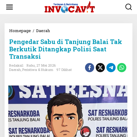
L
e
w
a
t
i
Homepage
/
Daerah
P
k
e
Pengedar Sabu di Tanjung Balai Tak
e
n
k
g
Berkutik Ditangkap Polisi Saat
o
e
Transaksi
n
d
t
a
Redaksi1
Rabu, 27 Mei 2026
e
r
Daerah
,
Peristiwa & Hukum
97 Dilihat
n
S
a
b
u
d
i
T
a
n
j
u
n