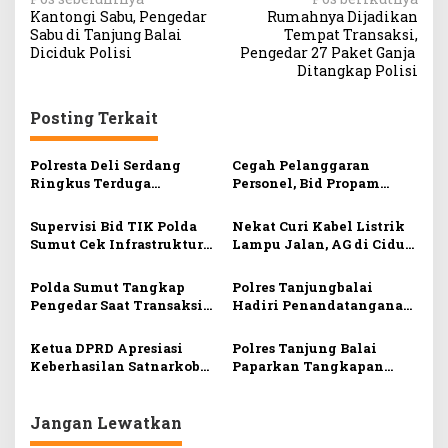
N
Kantongi Sabu, Pengedar
Rumahnya Dijadikan
a
Sabu di Tanjung Balai
Tempat Transaksi,
v
Diciduk Polisi
Pengedar 27 Paket Ganja
Ditangkap Polisi
i
g
Posting Terkait
a
s
Polresta Deli Serdang
Cegah Pelanggaran
Ringkus Terduga
Personel, Bid Propam
i
Pengedar Sabu, Ini
Polda Sumut Beri
Tampangnya
Penyuluhan Etika di
p
Supervisi Bid TIK Polda
Nekat Curi Kabel Listrik
Polres Tanjung Balai
Sumut Cek Infrastruktur
Lampu Jalan, AG di Ciduk
o
Digital di Polres Tanjung
Polisi
s
Balai
Polda Sumut Tangkap
Polres Tanjungbalai
Pengedar Saat Transaksi
Hadiri Penandatanganan
Narkoba Di Tanjung
Kesepakatan Dukung
Morawa
SPMB Ramah 2026
Ketua DPRD Apresiasi
Polres Tanjung Balai
Keberhasilan Satnarkoba
Paparkan Tangkapan
Polres Tanjungbalai
Narkoba Hasil KRYD
Berantas Narkotika
Jangan Lewatkan