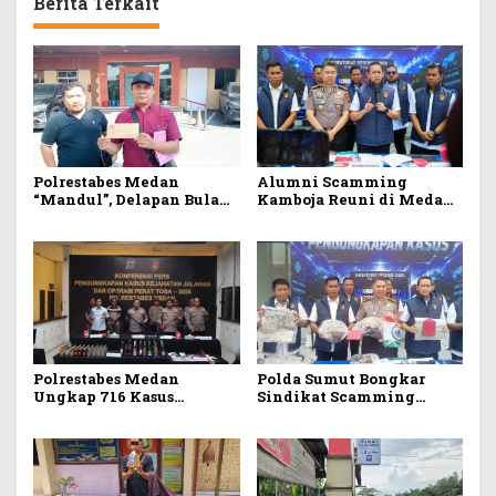
Berita Terkait
Polrestabes Medan
Alumni Scamming
“Mandul”, Delapan Bulan
Kamboja Reuni di Medan,
Laporan Penipuan Jual
Digerebek Siber Poldasu
Beli Rumah Tak Tuntas
di Apartemen Podomoro
Polrestabes Medan
Polda Sumut Bongkar
Ungkap 716 Kasus
Sindikat Scamming
Kejahatan Jalanan, 906
Internasional Markas di
Tersangka 57 Ditembak
Apartemen Podomoro,
Raup Rp6,7 Miliar