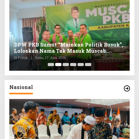
in
DPW PKB Sumut “Mainkan Politik Busuk”,
S
k
Loloskan Nama Tak Masuk Muscab
B
Pemilihan Ketua DPC PKB Karo
A
Di Politik
|
Rabu, 17 Juni 2026
Di 
Nasional