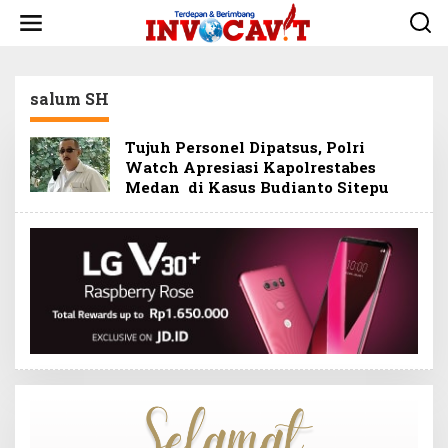
L
e
w
a
t
salum SH
i
k
e
Tujuh Personel Dipatsus, Polri
k
Watch Apresiasi Kapolrestabes
o
Medan di Kasus Budianto Sitepu
n
t
e
n