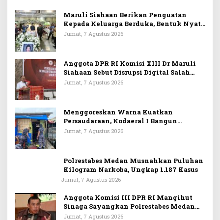
Maruli Siahaan Berikan Penguatan
Kepada Keluarga Berduka, Bentuk Nyata
Arti Persahabatan
Jumat, 7 Agustus 2026
Anggota DPR RI Komisi XIII Dr Maruli
Siahaan Sebut Disrupsi Digital Salah
Satu Tantangan Dalam Memperkuat
Jumat, 7 Agustus 2026
Ideologi Pancasila
Menggoreskan Warna Kuatkan
Persaudaraan, Kodaeral I Bangun
Kedekatan Dengan Masyarakat Pesisir
Jumat, 7 Agustus 2026
Polrestabes Medan Musnahkan Puluhan
Kilogram Narkoba, Ungkap 1.187 Kasus
Jumat, 7 Agustus 2026
Anggota Komisi III DPR RI Mangihut
Sinaga Sayangkan Polrestabes Medan
Terlalu Dini Simpulkan Kematian
Jumat, 7 Agustus 2026