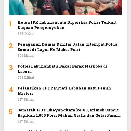
1
Ketua IPK Labuhanbatu Diperiksa Polisi Terkait
Dugaan Pengeroyokan
355 Dilihat
2
Penaganan Dumas Dinilai Jalan ditempat,Polda
Sumut di Lapor Ke Mabes Polri
301 Dilihat
3
Polres Labuhanbatu Bakar Barak Narkoba di
Labura
293 Dilihat
4
Pelantikan JPTP Bupati Labuhan Batu Penuh
Misteri
247 Dilihat
5
Semarak HUT Bhayangkara ke-80, Brimob Sumut
Bagikan 1.000 Porsi Makan Gratis dan Gelar Pasar
Murah di Car Free Day Medan
227 Dilihat