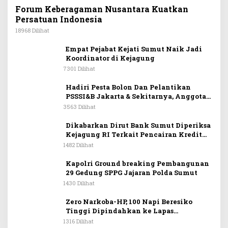
Forum Keberagaman Nusantara Kuatkan
Persatuan Indonesia
18968 Dilihat
Empat Pejabat Kejati Sumut Naik Jadi
Koordinator di Kejagung
7301 Dilihat
Hadiri Pesta Bolon Dan Pelantikan
PSSSI&B Jakarta & Sekitarnya, Anggota
DPR RI Kombes. Pol. (Purn). Dr. Maruli
3563 Dilihat
Siahaan SH.MH: Keturunan
Simanjuntak Dapat Berkontribusi
Dikabarkan Dirut Bank Sumut Diperiksa
Membangun Bangsa
Kejagung RI Terkait Pencairan Kredit
PT Sritex
1482 Dilihat
Kapolri Ground breaking Pembangunan
29 Gedung SPPG Jajaran Polda Sumut
1430 Dilihat
Zero Narkoba-HP, 100 Napi Beresiko
Tinggi Dipindahkan ke Lapas
Nusakambangan
1316 Dilihat