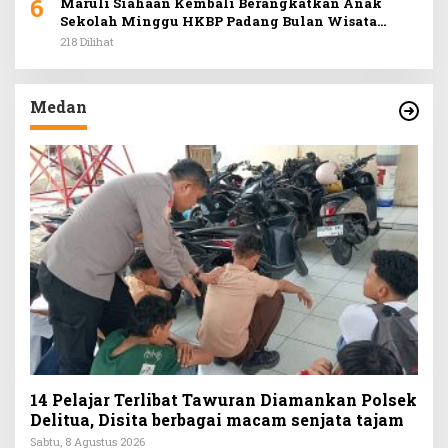
6
Maruli Siahaan Kembali Berangkatkan Anak
Sekolah Minggu HKBP Padang Bulan Wisata
Rohani ke Hill Park
218 Dilihat
Medan
14 Pelajar Terlibat Tawuran Diamankan Polsek
Delitua, Disita berbagai macam senjata tajam
Sabtu, 8 Agustus 2026