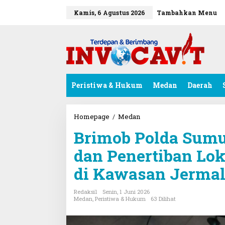
L
e
tutup
Kamis, 6 Agustus 2026
Tambahkan Menu
w
a
t
i
k
e
k
Peristiwa & Hukum
Medan
Daerah
o
n
t
e
Homepage
/
Medan
B
n
r
Brimob Polda Sumu
i
m
dan Penertiban Lok
o
b
di Kawasan Jerma
P
o
l
Redaksi1
Senin, 1 Juni 2026
d
Medan
,
Peristiwa & Hukum
63 Dilihat
a
S