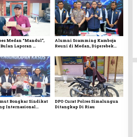
bes Medan “Mandul”,
Alumni Scamming Kamboja
 Bulan Laporan
Reuni di Medan, Digerebek
n Jual Beli Rumah Tak
Siber Poldasu di Apartemen
Podomoro
umut Bongkar Sindikat
DPO Curat Polres Simalungun
g Internasional
Ditangkap Di Riau
di Apartemen
, Raup Rp6,7 Miliar