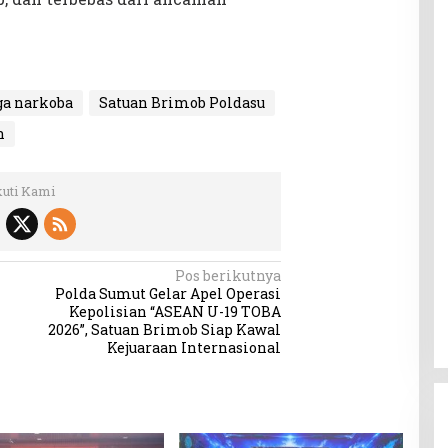
ga narkoba
Satuan Brimob Poldasu
n
kuti Kami
Pos berikutnya
Polda Sumut Gelar Apel Operasi
Kepolisian “ASEAN U-19 TOBA
2026”, Satuan Brimob Siap Kawal
Kejuaraan Internasional
Abdul Rahman : Kritik Terhadap
Pemimpin Sampaikan Secara
Proporsional dan Tidak
Di Medan, Politik
|
Kamis, 30 Juli 2026
Gunakan Diksi