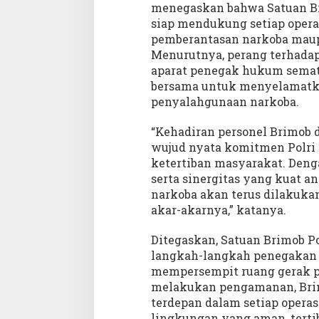
a
menegaskan bahwa Satuan Br
l
siap mendukung setiap opera
pemberantasan narkoba maup
Menurutnya, perang terhadap
aparat penegak hukum semata,
bersama untuk menyelamatka
penyalahgunaan narkoba.
“Kehadiran personel Brimob 
wujud nyata komitmen Polri
ketertiban masyarakat. Denga
serta sinergitas yang kuat a
narkoba akan terus dilakukan
akar-akarnya,” katanya.
Ditegaskan, Satuan Brimob 
langkah-langkah penegakan
mempersempit ruang gerak pa
melakukan pengamanan, Brimo
terdepan dalam setiap opera
lingkungan yang aman, tertib