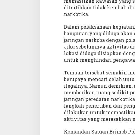
memastikan kawasan yang se
i
k
ditertibkan tidak kembali d
a
narkotika.
s
i
Dalam pelaksanaan kegiatan
N
bangunan yang diduga akan d
a
r
jaringan narkoba dengan pol
k
Jika sebelumnya aktivitas di
o
lokasi diduga disiapkan den
b
untuk menghindari pengawa
a
d
i
Temuan tersebut semakin me
K
berupaya mencari celah untu
a
ilegalnya. Namun demikian, a
w
memberikan ruang sedikit p
a
jaringan peredaran narkotika
s
a
langkah penertiban dan peng
n
dilakukan untuk memastikan
J
aktivitas yang meresahkan 
e
r
Komandan Satuan Brimob Pold
m