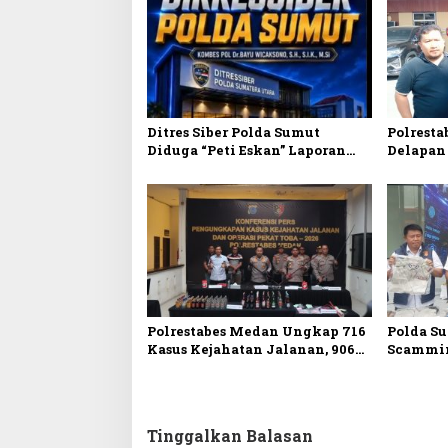
s
i
p
o
s
Ditres Siber Polda Sumut
Polresta
Diduga “Peti Eskan” Laporan
Delapan
Pengaduan Asusila,
Penipua
Miris..Korban Ngaku Sering
Tuntas
Diajak Oknum Penyidik
Ketemu Tengah Malam
Polrestabes Medan Ungkap 716
Polda S
Kasus Kejahatan Jalanan, 906
Scammin
Tersangka 57 Ditembak
Markas 
Podomoro
Tinggalkan Balasan