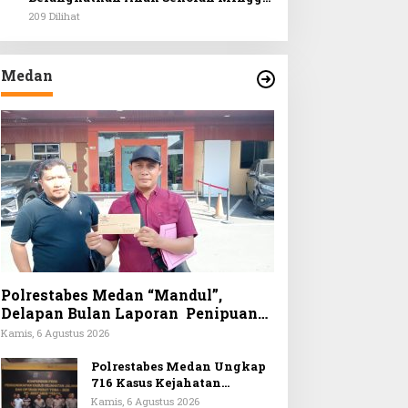
HKBP Padang Bulan Wisata Rohani
209 Dilihat
ke Hill Park
Medan
Polrestabes Medan “Mandul”,
Delapan Bulan Laporan Penipuan
Jual Beli Rumah Tak Tuntas
Kamis, 6 Agustus 2026
Polrestabes Medan Ungkap
716 Kasus Kejahatan
Jalanan, 906 Tersangka 57
Kamis, 6 Agustus 2026