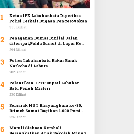
1
Ketua IPK Labuhanbatu Diperiksa
Polisi Terkait Dugaan Pengeroyokan
333 Dilihat
2
Penaganan Dumas Dinilai Jalan
ditempat,Polda Sumut di Lapor Ke
Mabes Polri
294 Dilihat
3
Polres Labuhanbatu Bakar Barak
Narkoba di Labura
282 Dilihat
4
Pelantikan JPTP Bupati Labuhan
Batu Penuh Misteri
230 Dilihat
5
Semarak HUT Bhayangkara ke-80,
Brimob Sumut Bagikan 1.000 Porsi
Makan Gratis dan Gelar Pasar Murah
224 Dilihat
di Car Free Day Medan
6
Maruli Siahaan Kembali
Berangkatkan Anak Sekolah Minggu