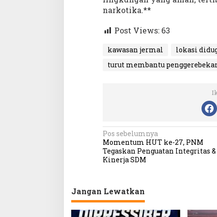
narkotika.**
Post Views:
63
kawasan jermal
lokasi didu
turut membantu penggerebeka
I
N
Pos sebelumnya
Momentum HUT ke-27, PNM
a
Tegaskan Penguatan Integritas &
v
Kinerja SDM
i
g
Jangan Lewatkan
a