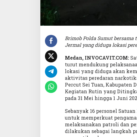
d
a
n
P
e
n
e
Brimob Polda Sumut bersama 
r
Jermal yang diduga lokasi pere
t
i
b
Medan, INVOCAVIT.COM:
Sa
a
turut mendukung pelaksanaa
n
lokasi yang diduga akan kem
L
aktivitas peredaran narkoti
o
k
Percut Sei Tuan, Kabupaten D
a
Kegiatan Rutin yang Ditingk
s
pada 31 Mei hingga 1 Juni 202
i
T
Sebanyak 16 personel Satuan
e
r
untuk memperkuat pengaman
i
melaksanakan patroli dan pen
n
dilakukan sebagai langkah pr
d