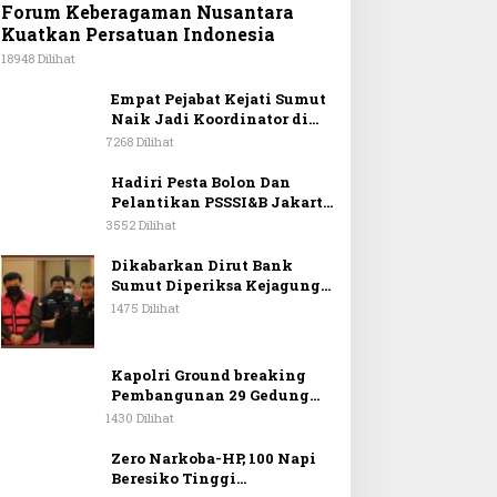
Forum Keberagaman Nusantara
Kuatkan Persatuan Indonesia
18948 Dilihat
Empat Pejabat Kejati Sumut
Naik Jadi Koordinator di
Kejagung
7268 Dilihat
Hadiri Pesta Bolon Dan
Pelantikan PSSSI&B Jakarta
& Sekitarnya, Anggota DPR
3552 Dilihat
RI Kombes. Pol. (Purn). Dr.
Maruli Siahaan SH.MH:
Dikabarkan Dirut Bank
Keturunan Simanjuntak
Sumut Diperiksa Kejagung
Dapat Berkontribusi
RI Terkait Pencairan Kredit
1475 Dilihat
Membangun Bangsa
PT Sritex
Kapolri Ground breaking
Pembangunan 29 Gedung
SPPG Jajaran Polda Sumut
1430 Dilihat
Zero Narkoba-HP, 100 Napi
Beresiko Tinggi