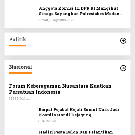
Anggota Komisi III DPR RI Mangihut
Sinaga Sayangkan Polrestabes Medan
Terlalu Dini Simpulkan Kematian
Jumat, 7 Agustus 2026
Mantan Istri Polisi sebagai Bunuh Diri
Politik
Nasional
Forum Keberagaman Nusantara Kuatkan
Persatuan Indonesia
18975 Dilihat
Empat Pejabat Kejati Sumut Naik Jadi
Koordinator di Kejagung
7316 Dilihat
Hadiri Pesta Bolon Dan Pelantikan