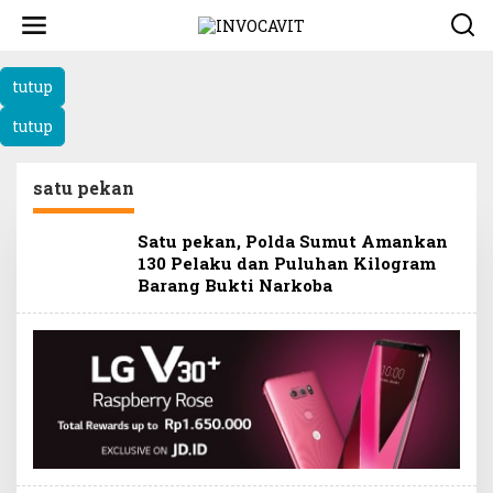
L
e
w
a
tutup
t
i
tutup
k
e
k
satu pekan
o
n
t
Satu pekan, Polda Sumut Amankan
e
130 Pelaku dan Puluhan Kilogram
n
Barang Bukti Narkoba