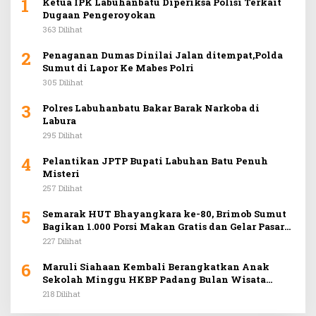
1
Ketua IPK Labuhanbatu Diperiksa Polisi Terkait
Dugaan Pengeroyokan
363 Dilihat
2
Penaganan Dumas Dinilai Jalan ditempat,Polda
Sumut di Lapor Ke Mabes Polri
305 Dilihat
3
Polres Labuhanbatu Bakar Barak Narkoba di
Labura
295 Dilihat
4
Pelantikan JPTP Bupati Labuhan Batu Penuh
Misteri
257 Dilihat
5
Semarak HUT Bhayangkara ke-80, Brimob Sumut
Bagikan 1.000 Porsi Makan Gratis dan Gelar Pasar
Murah di Car Free Day Medan
227 Dilihat
6
Maruli Siahaan Kembali Berangkatkan Anak
Sekolah Minggu HKBP Padang Bulan Wisata
Rohani ke Hill Park
218 Dilihat