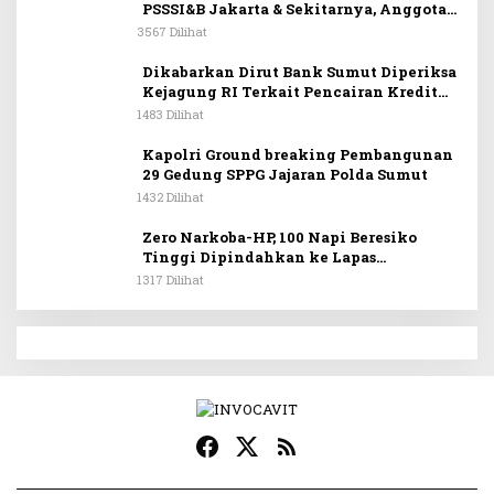
PSSSI&B Jakarta & Sekitarnya, Anggota
DPR RI Kombes. Pol. (Purn). Dr. Maruli
3567 Dilihat
Siahaan SH.MH: Keturunan
Simanjuntak Dapat Berkontribusi
Dikabarkan Dirut Bank Sumut Diperiksa
Membangun Bangsa
Kejagung RI Terkait Pencairan Kredit
PT Sritex
1483 Dilihat
Kapolri Ground breaking Pembangunan
29 Gedung SPPG Jajaran Polda Sumut
1432 Dilihat
Zero Narkoba-HP, 100 Napi Beresiko
Tinggi Dipindahkan ke Lapas
Nusakambangan
1317 Dilihat