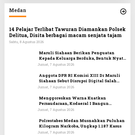
Medan
14 Pelajar Terlibat Tawuran Diamankan Polsek
Delitua, Disita berbagai macam senjata tajam
Sabtu, 8 Agustus 2026
Maruli Siahaan Berikan Penguatan
Kepada Keluarga Berduka, Bentuk Nyata
Arti Persahabatan
Jumat, 7 Agustus 2026
Anggota DPR RI Komisi XIII Dr Maruli
Siahaan Sebut Disrupsi Digital Salah
Satu Tantangan Dalam Memperkuat
Jumat, 7 Agustus 2026
Ideologi Pancasila
Menggoreskan Warna Kuatkan
Persaudaraan, Kodaeral I Bangun
Kedekatan Dengan Masyarakat Pesisir
Jumat, 7 Agustus 2026
Polrestabes Medan Musnahkan Puluhan
Kilogram Narkoba, Ungkap 1.187 Kasus
Jumat, 7 Agustus 2026