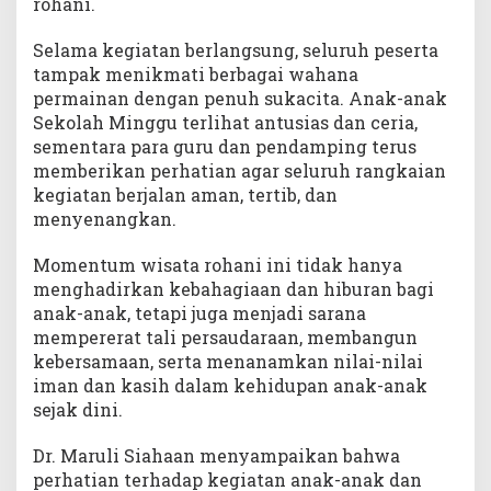
n
rohani.
T
K
Selama kegiatan berlangsung, seluruh peserta
B
tampak menikmati berbagai wahana
M
permainan dengan penuh sukacita. Anak-anak
W
Sekolah Minggu terlihat antusias dan ceria,
i
sementara para guru dan pendamping terus
s
memberikan perhatian agar seluruh rangkaian
a
kegiatan berjalan aman, tertib, dan
t
menyenangkan.
a
R
o
Momentum wisata rohani ini tidak hanya
h
menghadirkan kebahagiaan dan hiburan bagi
a
anak-anak, tetapi juga menjadi sarana
n
mempererat tali persaudaraan, membangun
i
kebersamaan, serta menanamkan nilai-nilai
iman dan kasih dalam kehidupan anak-anak
sejak dini.
Dr. Maruli Siahaan menyampaikan bahwa
perhatian terhadap kegiatan anak-anak dan