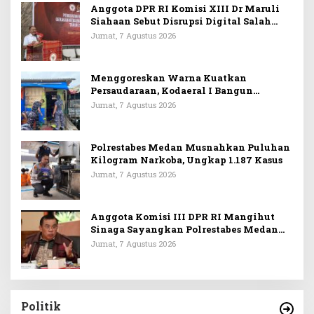
Anggota DPR RI Komisi XIII Dr Maruli
Siahaan Sebut Disrupsi Digital Salah
Satu Tantangan Dalam Memperkuat
Jumat, 7 Agustus 2026
Ideologi Pancasila
Menggoreskan Warna Kuatkan
Persaudaraan, Kodaeral I Bangun
Kedekatan Dengan Masyarakat Pesisir
Jumat, 7 Agustus 2026
Polrestabes Medan Musnahkan Puluhan
Kilogram Narkoba, Ungkap 1.187 Kasus
Jumat, 7 Agustus 2026
Anggota Komisi III DPR RI Mangihut
Sinaga Sayangkan Polrestabes Medan
Terlalu Dini Simpulkan Kematian
Jumat, 7 Agustus 2026
Mantan Istri Polisi sebagai Bunuh Diri
Politik