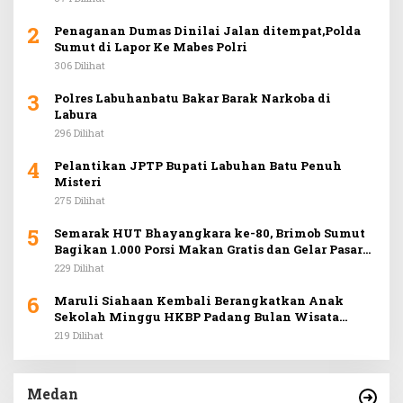
2
Penaganan Dumas Dinilai Jalan ditempat,Polda
Sumut di Lapor Ke Mabes Polri
306 Dilihat
3
Polres Labuhanbatu Bakar Barak Narkoba di
Labura
296 Dilihat
4
Pelantikan JPTP Bupati Labuhan Batu Penuh
Misteri
275 Dilihat
5
Semarak HUT Bhayangkara ke-80, Brimob Sumut
Bagikan 1.000 Porsi Makan Gratis dan Gelar Pasar
Murah di Car Free Day Medan
229 Dilihat
6
Maruli Siahaan Kembali Berangkatkan Anak
Sekolah Minggu HKBP Padang Bulan Wisata
Rohani ke Hill Park
219 Dilihat
Medan