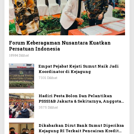
Forum Keberagaman Nusantara Kuatkan
Persatuan Indonesia
18984 Dilihat
Empat Pejabat Kejati Sumut Naik Jadi
Koordinator di Kejagung
7331 Dilihat
Hadiri Pesta Bolon Dan Pelantikan
PSSSI&B Jakarta & Sekitarnya, Anggota
DPR RI Kombes. Pol. (Purn). Dr. Maruli
3575 Dilihat
Siahaan SH.MH: Keturunan
Simanjuntak Dapat Berkontribusi
Membangun Bangsa
Dikabarkan Dirut Bank Sumut Diperiksa
Kejagung RI Terkait Pencairan Kredit