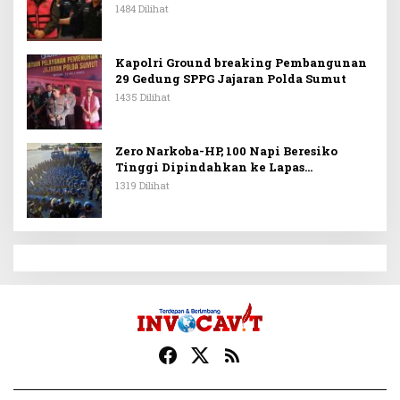
PT Sritex
1484 Dilihat
Kapolri Ground breaking Pembangunan
29 Gedung SPPG Jajaran Polda Sumut
1435 Dilihat
Zero Narkoba-HP, 100 Napi Beresiko
Tinggi Dipindahkan ke Lapas
Nusakambangan
1319 Dilihat