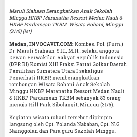
a
n
Maruli Siahaan Berangkatkan Anak Sekolah
B
Minggu HKBP Maranatha Ressort Medan Nauli &
e
HKBP Pardamean TKBM Wisata Rohani, Minggu
r
(31/5).(ist)
a
n
g
Medan, INVOCAVIT.COM:
Kombes. Pol. (Purn.)
k
Dr. Maruli Siahaan, S.H., M.H., selaku anggota
a
Dewan Perwakilan Rakyat Republik Indonesia
t
(DPR RI) Komisi XIII Fraksi Partai Golkar Daerah
k
Pemilihan Sumatera Utara I sekaligus
a
n
Pemerhati HKBP, memberangkatkan
A
rombongan Wisata Rohani Anak Sekolah
n
Minggu HKBP Maranatha Ressort Medan Nauli
a
& HKBP Pardamean TKBM sebanyak 83 orang
k
S
menuju Hill Park Sibolangit, Minggu (31/5).
e
k
Kegiatan wisata rohani tersebut dipimpin
o
langsung oleh Cpt. Yolanda Nababan, Cpt. N.G
l
Nainggolan dan Para guru Sekolah Minggu.
a
h