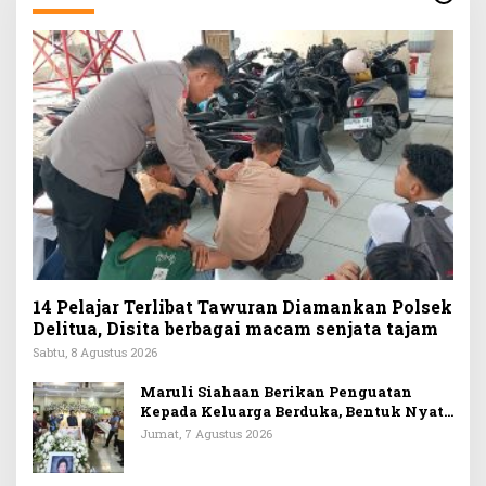
14 Pelajar Terlibat Tawuran Diamankan Polsek
Delitua, Disita berbagai macam senjata tajam
Sabtu, 8 Agustus 2026
Maruli Siahaan Berikan Penguatan
Kepada Keluarga Berduka, Bentuk Nyata
Arti Persahabatan
Jumat, 7 Agustus 2026