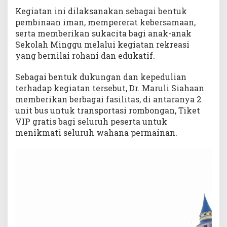
M
Kegiatan ini dilaksanakan sebagai bentuk
i
pembinaan iman, mempererat kebersamaan,
n
serta memberikan sukacita bagi anak-anak
g
Sekolah Minggu melalui kegiatan rekreasi
g
u
yang bernilai rohani dan edukatif.
H
K
Sebagai bentuk dukungan dan kepedulian
B
terhadap kegiatan tersebut, Dr. Maruli Siahaan
P
memberikan berbagai fasilitas, di antaranya 2
M
a
unit bus untuk transportasi rombongan, Tiket
r
VIP gratis bagi seluruh peserta untuk
a
menikmati seluruh wahana permainan.
n
a
t
h
a
R
e
s
s
o