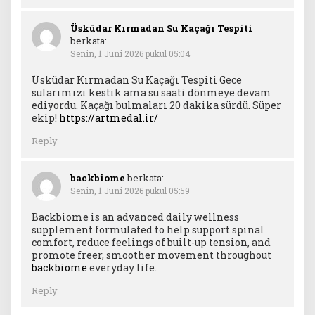
Üsküdar Kırmadan Su Kaçağı Tespiti
berkata:
Senin, 1 Juni 2026 pukul 05:04
Üsküdar Kırmadan Su Kaçağı Tespiti Gece
sularımızı kestik ama su saati dönmeye devam
ediyordu. Kaçağı bulmaları 20 dakika sürdü. Süper
ekip!
https://artmedal.ir/
Reply
backbiome
berkata:
Senin, 1 Juni 2026 pukul 05:59
Backbiome is an advanced daily wellness
supplement formulated to help support spinal
comfort, reduce feelings of built-up tension, and
promote freer, smoother movement throughout
backbiome
everyday life.
Reply