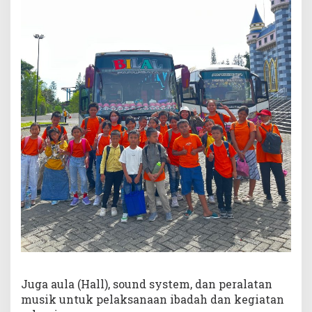
r
t
M
e
d
a
n
N
a
u
l
i
&
H
K
B
P
P
a
r
d
a
m
Juga aula (Hall), sound system, dan peralatan
e
musik untuk pelaksanaan ibadah dan kegiatan
a