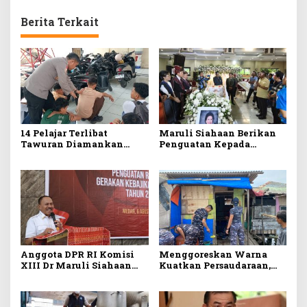
Berita Terkait
14 Pelajar Terlibat
Maruli Siahaan Berikan
Tawuran Diamankan
Penguatan Kepada
Polsek Delitua, Disita
Keluarga Berduka, Bentuk
berbagai macam senjata
Nyata Arti Persahabatan
tajam
Anggota DPR RI Komisi
Menggoreskan Warna
XIII Dr Maruli Siahaan
Kuatkan Persaudaraan,
Sebut Disrupsi Digital
Kodaeral I Bangun
Salah Satu Tantangan
Kedekatan Dengan
Dalam Memperkuat
Masyarakat Pesisir