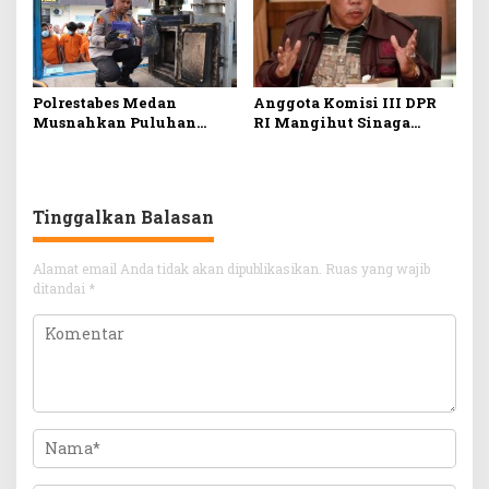
Ideologi Pancasila
Polrestabes Medan
Anggota Komisi III DPR
Musnahkan Puluhan
RI Mangihut Sinaga
Kilogram Narkoba,
Sayangkan Polrestabes
Ungkap 1.187 Kasus
Medan Terlalu Dini
Simpulkan Kematian
Mantan Istri Polisi
Tinggalkan Balasan
sebagai Bunuh Diri
Alamat email Anda tidak akan dipublikasikan.
Ruas yang wajib
ditandai
*