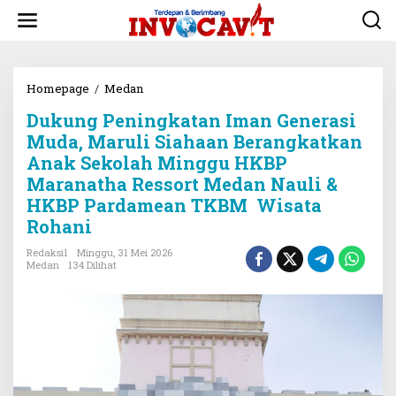
L
e
w
a
t
i
Homepage
/
Medan
D
k
u
Dukung Peningkatan Iman Generasi
e
k
k
u
Muda, Maruli Siahaan Berangkatkan
o
n
Anak Sekolah Minggu HKBP
n
g
Maranatha Ressort Medan Nauli &
t
P
e
e
HKBP Pardamean TKBM Wisata
n
n
Rohani
i
n
Redaksi1
Minggu, 31 Mei 2026
g
Medan
134 Dilihat
k
a
t
a
n
I
m
a