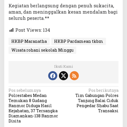
Kegiatan berlangsung dengan penuh sukacita,
aman, dan meninggalkan kesan mendalam bagi
seluruh peserta.**
Post Views:
134
HKBP Maranatha
HKBP Pardamean tkbm
Wisata rohani sekolah Minggu
Ikuti Kami
N
Pos sebelumnya
Pos berikutnya
Polrestabes Medan
Tim Gabungan Polres
a
Temukan 8 Gudang
Tanjung Balai Ciduk
v
Ranmor Diduga Hasil
Pengedar Shabu Saat
Kejahatan, 37 Tersangka
Transaksi
i
Diamankan-138 Ranmor
Disita
g