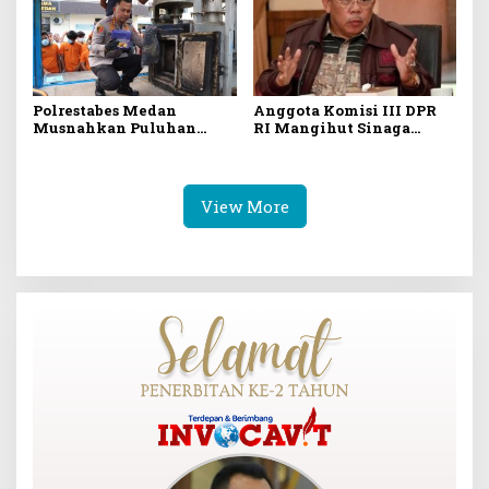
Ideologi Pancasila
Polrestabes Medan
Anggota Komisi III DPR
Musnahkan Puluhan
RI Mangihut Sinaga
Kilogram Narkoba,
Sayangkan Polrestabes
Ungkap 1.187 Kasus
Medan Terlalu Dini
Simpulkan Kematian
Mantan Istri Polisi
View More
sebagai Bunuh Diri