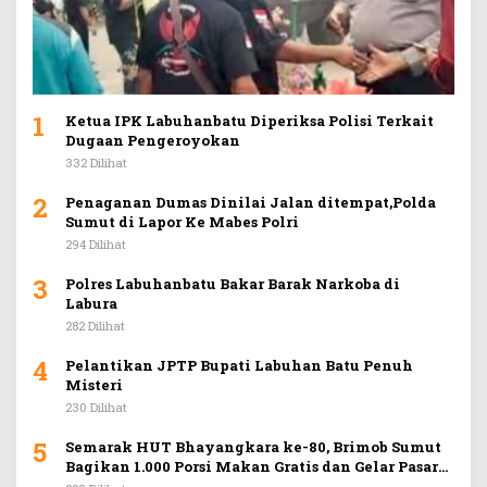
1
Ketua IPK Labuhanbatu Diperiksa Polisi Terkait
Dugaan Pengeroyokan
332 Dilihat
2
Penaganan Dumas Dinilai Jalan ditempat,Polda
Sumut di Lapor Ke Mabes Polri
294 Dilihat
3
Polres Labuhanbatu Bakar Barak Narkoba di
Labura
282 Dilihat
4
Pelantikan JPTP Bupati Labuhan Batu Penuh
Misteri
230 Dilihat
5
Semarak HUT Bhayangkara ke-80, Brimob Sumut
Bagikan 1.000 Porsi Makan Gratis dan Gelar Pasar
Murah di Car Free Day Medan