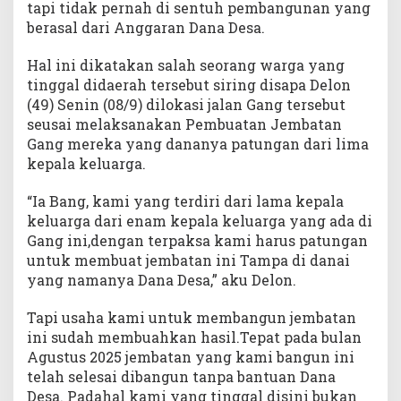
tapi tidak pernah di sentuh pembangunan yang
X
berasal dari Anggaran Dana Desa.
V
D
e
Hal ini dikatakan salah seorang warga yang
s
tinggal didaerah tersebut siring disapa Delon
a
(49) Senin (08/9) dilokasi jalan Gang tersebut
S
seusai melaksanakan Pembuatan Jembatan
e
i
Gang mereka yang dananya patungan dari lima
D
kepala keluarga.
u
a
“Ia Bang, kami yang terdiri dari lama kepala
U
keluarga dari enam kepala keluarga yang ada di
l
u
Gang ini,dengan terpaksa kami harus patungan
K
untuk membuat jembatan ini Tampa di danai
e
yang namanya Dana Desa,” aku Delon.
c
.
Tapi usaha kami untuk membangun jembatan
S
i
ini sudah membuahkan hasil.Tepat pada bulan
m
Agustus 2025 jembatan yang kami bangun ini
p
telah selesai dibangun tanpa bantuan Dana
a
Desa. Padahal kami yang tinggal disini bukan
n