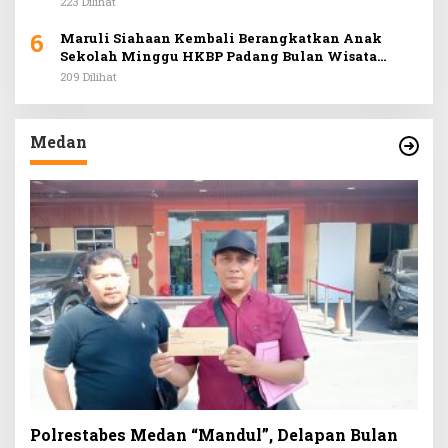
223 Dilihat
6
Maruli Siahaan Kembali Berangkatkan Anak
Sekolah Minggu HKBP Padang Bulan Wisata
Rohani ke Hill Park
209 Dilihat
Medan
Polrestabes Medan “Mandul”, Delapan Bulan