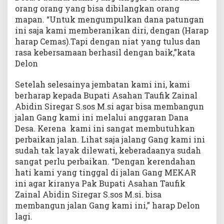
orang orang yang bisa dibilangkan orang
g
E
mapan. “Untuk mengumpulkan dana patungan
m
ini saja kami memberanikan diri, dengan (Harap
p
harap Cemas).Tapi dengan niat yang tulus dan
a
rasa kebersamaan berhasil dengan baik,”kata
t
A
Delon
s
a
Setelah selesainya jembatan kami ini, kami
h
berharap kepada Bupati Asahan Taufik Zainal
a
Abidin Siregar S.sos M.si agar bisa membangun
n
B
jalan Gang kami ini melalui anggaran Dana
u
Desa. Kerena kami ini sangat membutuhkan
t
perbaikan jalan. Lihat saja jalang Gang kami ini
u
sudah tak layak dilewati, keberadaanya sudah
h
sangat perlu perbaikan. “Dengan kerendahan
P
e
hati kami yang tinggal di jalan Gang MEKAR
r
ini agar kiranya Pak Bupati Asahan Taufik
b
Zainal Abidin Siregar S.sos M.si. bisa
a
membangun jalan Gang kami ini,” harap Delon
i
k
lagi.