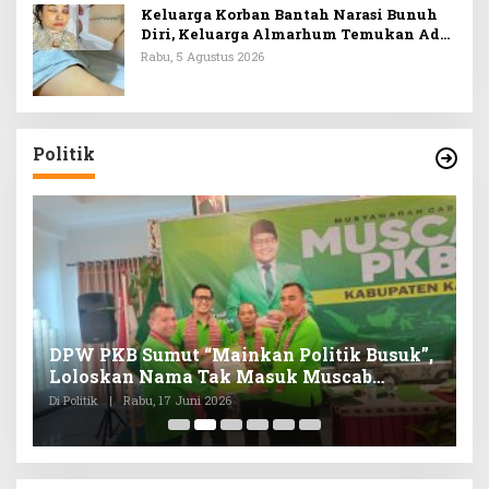
Keluarga Korban Bantah Narasi Bunuh
Diri, Keluarga Almarhum Temukan Ada
Lebam di Banyak Titik, Duga Ini Bukan
Rabu, 5 Agustus 2026
Sekadar Kasus Biasa
Politik
in
DPW PKB Sumut “Mainkan Politik Busuk”,
S
k
Loloskan Nama Tak Masuk Muscab
B
Pemilihan Ketua DPC PKB Karo
A
Di Politik
|
Rabu, 17 Juni 2026
Di 