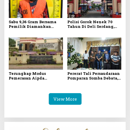
Sabu 9,36 Gram Bersama
Polisi Gorok Nenek 70
Pemilik Diamankan
Tahun Di Deli Serdang,
Polresta Deli Serdang
Motif Tak Dikasih Pinjam
Uang Rp.50 Juta
Terungkap Modus
Pererat Tali Persaudaraan
Pemerasan Aipda
Pomparan Somba Debata,
Halomoan Gultom Seret
Maruli Siahaan
Nama Iptu Kriswanto,
Kunjungan Sosial Ke
Dari IMB, SIO, Tata Ruang
Rumah Duka Anggota
Klinik Hingga
PPSD Siahaan Sektor 1
View More
Permintaan Uang 2
Tamora
Milyar