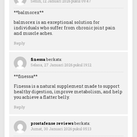
Senin, 12 Januari 2026 pukul 09:47
**balmorex**
balmorex is an exceptional solution for
individuals who suffer from chronic joint pain
and muscle aches.
Reply
finessa
berkata:
Selasa, 27 Januari 2026 pukul 19:12
**finessa**
Finessa is a natural supplement made to support
healthy digestion, improve metabolism, and help
you achieve a flatter belly.
Reply
prostafense reviews
berkata:
Jumat, 30 Januari 2026 pukul 05:13