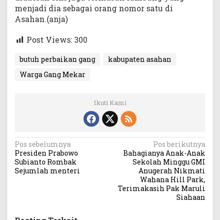
menjadi dia sebagai orang nomor satu di
Asahan.(anja)
Post Views:
300
butuh perbaikan gang
kabupaten asahan
Warga Gang Mekar
Ikuti Kami
N
Pos sebelumnya
Pos berikutnya
Presiden Prabowo
Bahagianya Anak-Anak
a
Subianto Rombak
Sekolah Minggu GMI
v
Sejumlah menteri
Anugerah Nikmati
Wahana Hill Park,
i
Terimakasih Pak Maruli
Siahaan
g
a