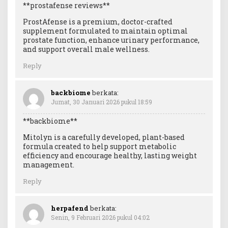
**prostafense reviews**
ProstAfense is a premium, doctor-crafted
supplement formulated to maintain optimal
prostate function, enhance urinary performance,
and support overall male wellness.
Reply
backbiome
berkata:
Jumat, 30 Januari 2026 pukul 18:59
**backbiome**
Mitolyn is a carefully developed, plant-based
formula created to help support metabolic
efficiency and encourage healthy, lasting weight
management.
Reply
herpafend
berkata:
Senin, 9 Februari 2026 pukul 04:02