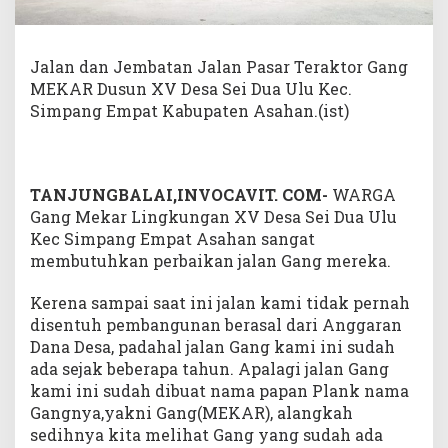
;
W
a
Jalan dan Jembatan Jalan Pasar Teraktor Gang
r
g
MEKAR Dusun XV Desa Sei Dua Ulu Kec.
a
Simpang Empat Kabupaten Asahan.(ist)
G
a
n
g
M
TANJUNGBALAI,INVOCAVIT. COM-
WARGA
e
Gang Mekar Lingkungan XV Desa Sei Dua Ulu
k
Kec Simpang Empat Asahan sangat
a
membutuhkan perbaikan jalan Gang mereka.
r
L
i
Kerena sampai saat ini jalan kami tidak pernah
n
disentuh pembangunan berasal dari Anggaran
g
Dana Desa, padahal jalan Gang kami ini sudah
k
ada sejak beberapa tahun. Apalagi jalan Gang
u
kami ini sudah dibuat nama papan Plank nama
n
g
Gangnya,yakni Gang(MEKAR), alangkah
a
sedihnya kita melihat Gang yang sudah ada
n