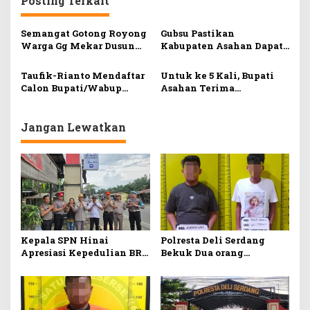
Posting Terkait
s
i
Semangat Gotong Royong
Gubsu Pastikan
Warga Gg Mekar Dusun
Kabupaten Asahan Dapat
p
XV Desa Sei Dua Ulu
Rumah Sakit Regional
o
Asahan Bangun Jembatan
Lengkap Dari Kemenkes
Taufik-Rianto Mendaftar
Untuk ke 5 Kali, Bupati
Dengan Swadaya
s
Calon Bupati/Wabup
Asahan Terima
Asahan ke KPU
Penghargaan Opini WTP
Jangan Lewatkan
Kepala SPN Hinai
Polresta Deli Serdang
Apresiasi Kepedulian BRI
Bekuk Dua orang
Stabat Pasang Pylon
Pengedar Narkoba di
Penunjuk Arah SPN Polda
Pagar Merbau
Sumut