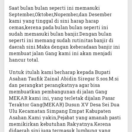
a
n
Saat bulan bulan seperti ini memasuki
J
September,Oktober,Nopember,dan Desember
a
kami yang tinggal di sini harap harap
l
a
cemas,kerena pada bulan bulan seperti ini
n
sudah memasuki bulan banjir.Dengan bulan
G
seperti ini memang sudah rutinitas banjir di
a
daerah sini.Maka dengan keberadaan banjir ini
n
membuat jalan Gang kami ini akan menjadi
g
n
hancur total.
y
a
Untuk itulah kami berharap kepada Bupati
Asahan Taufik Zainal Abidin Siregar S.sos.M.si
dan perangkat perangkatnya agar bisa
membuatkan pembangunan di jalan Gang
MEKAR kami ini, yang terletak dijalan Pasar
Teraktor Gang(MEKAR) Dusun XV Desa Sei Dua
Ulu Kecamatan Simpang Empat Kabupaten
Asahan.Kami yakin,Pejabat yang amanah pasti
memikirkan kebutuhan Rakyatnya.Kerena
didaerah sini juga termasuk lumbung yang