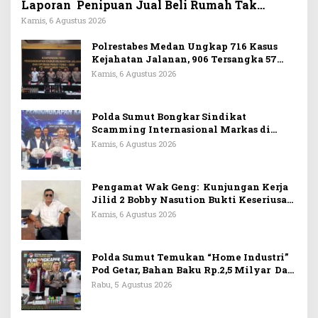
Laporan Penipuan Jual Beli Rumah Tak
Tuntas
Kamis, 6 Agustus 2026
Polrestabes Medan Ungkap 716 Kasus
Kejahatan Jalanan, 906 Tersangka 57
Ditembak
Kamis, 6 Agustus 2026
Polda Sumut Bongkar Sindikat
Scamming Internasional Markas di
Apartemen Podomoro, Raup Rp6,7 Miliar
Kamis, 6 Agustus 2026
Pengamat Wak Geng: Kunjungan Kerja
Jilid 2 Bobby Nasution Bukti Keseriusan
Bangun Pulau Nias
Kamis, 6 Agustus 2026
Polda Sumut Temukan “Home Industri”
Pod Getar, Bahan Baku Rp.2,5 Milyar Dari
Kamboja
Rabu, 5 Agustus 2026