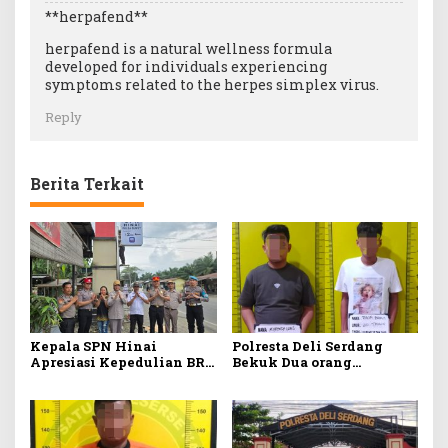
**herpafend**
herpafend is a natural wellness formula
developed for individuals experiencing
symptoms related to the herpes simplex virus.
Reply
Berita Terkait
Kepala SPN Hinai
Polresta Deli Serdang
Apresiasi Kepedulian BRI
Bekuk Dua orang
Stabat Pasang Pylon
Pengedar Narkoba di
Penunjuk Arah SPN Polda
Pagar Merbau
Sumut