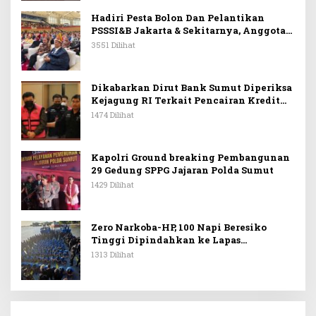
Hadiri Pesta Bolon Dan Pelantikan
PSSSI&B Jakarta & Sekitarnya, Anggota
DPR RI Kombes. Pol. (Purn). Dr. Maruli
3551 Dilihat
Siahaan SH.MH: Keturunan
Simanjuntak Dapat Berkontribusi
Membangun Bangsa
Dikabarkan Dirut Bank Sumut Diperiksa
Kejagung RI Terkait Pencairan Kredit
PT Sritex
1474 Dilihat
Kapolri Ground breaking Pembangunan
29 Gedung SPPG Jajaran Polda Sumut
1429 Dilihat
Zero Narkoba-HP, 100 Napi Beresiko
Tinggi Dipindahkan ke Lapas
Nusakambangan
1313 Dilihat