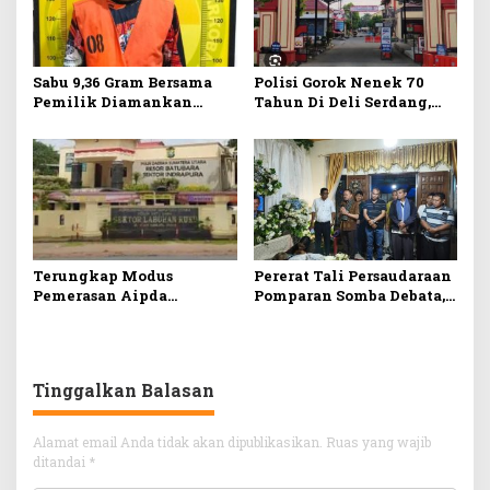
Sabu 9,36 Gram Bersama
Polisi Gorok Nenek 70
Pemilik Diamankan
Tahun Di Deli Serdang,
Polresta Deli Serdang
Motif Tak Dikasih Pinjam
Uang Rp.50 Juta
Terungkap Modus
Pererat Tali Persaudaraan
Pemerasan Aipda
Pomparan Somba Debata,
Halomoan Gultom Seret
Maruli Siahaan
Nama Iptu Kriswanto,
Kunjungan Sosial Ke
Dari IMB, SIO, Tata Ruang
Rumah Duka Anggota
Klinik Hingga
PPSD Siahaan Sektor 1
Tinggalkan Balasan
Permintaan Uang 2
Tamora
Milyar
Alamat email Anda tidak akan dipublikasikan.
Ruas yang wajib
ditandai
*