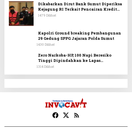
Simanjuntak Dapat Berkontribusi
Dikabarkan Dirut Bank Sumut Diperiksa
Membangun Bangsa
Kejagung RI Terkait Pencairan Kredit
PT Sritex
1479 Dilihat
Kapolri Ground breaking Pembangunan
29 Gedung SPPG Jajaran Polda Sumut
1430 Dilihat
Zero Narkoba-HP, 100 Napi Beresiko
Tinggi Dipindahkan ke Lapas
Nusakambangan
1314 Dilihat