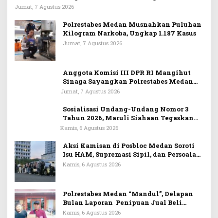
Masyarakat Pesisir
Jumat, 7 Agustus 2026
Polrestabes Medan Musnahkan Puluhan
Kilogram Narkoba, Ungkap 1.187 Kasus
Jumat, 7 Agustus 2026
Anggota Komisi III DPR RI Mangihut
Sinaga Sayangkan Polrestabes Medan
Terlalu Dini Simpulkan Kematian
Jumat, 7 Agustus 2026
Mantan Istri Polisi sebagai Bunuh Diri
Sosialisasi Undang-Undang Nomor 3
Tahun 2026, Maruli Siahaan Tegaskan
Informan Wajib Dapat Perlindungan
Kamis, 6 Agustus 2026
LPSK
Aksi Kamisan di Posbloc Medan Soroti
Isu HAM, Supremasi Sipil, dan Persoalan
Agraria
Kamis, 6 Agustus 2026
Polrestabes Medan “Mandul”, Delapan
Bulan Laporan Penipuan Jual Beli
Rumah Tak Tuntas
Kamis, 6 Agustus 2026