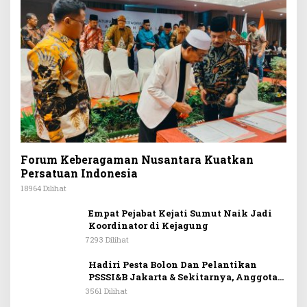
Forum Keberagaman Nusantara Kuatkan
Persatuan Indonesia
18964 Dilihat
Empat Pejabat Kejati Sumut Naik Jadi
Koordinator di Kejagung
7293 Dilihat
Hadiri Pesta Bolon Dan Pelantikan
PSSSI&B Jakarta & Sekitarnya, Anggota
DPR RI Kombes. Pol. (Purn). Dr. Maruli
3561 Dilihat
Siahaan SH.MH: Keturunan