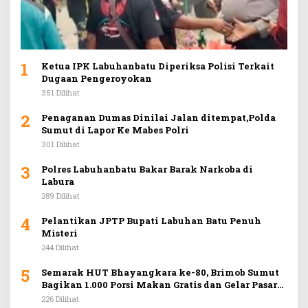
1
Ketua IPK Labuhanbatu Diperiksa Polisi Terkait
Dugaan Pengeroyokan
351 Dilihat
2
Penaganan Dumas Dinilai Jalan ditempat,Polda
Sumut di Lapor Ke Mabes Polri
301 Dilihat
3
Polres Labuhanbatu Bakar Barak Narkoba di
Labura
289 Dilihat
4
Pelantikan JPTP Bupati Labuhan Batu Penuh
Misteri
244 Dilihat
5
Semarak HUT Bhayangkara ke-80, Brimob Sumut
Bagikan 1.000 Porsi Makan Gratis dan Gelar Pasar
Murah di Car Free Day Medan
226 Dilihat