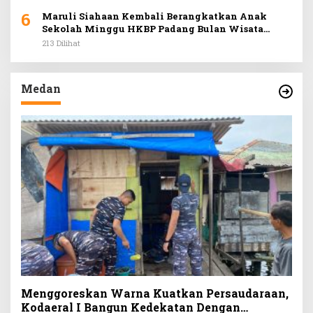
6
Maruli Siahaan Kembali Berangkatkan Anak
Sekolah Minggu HKBP Padang Bulan Wisata
Rohani ke Hill Park
213 Dilihat
Medan
Menggoreskan Warna Kuatkan Persaudaraan,
Kodaeral I Bangun Kedekatan Dengan