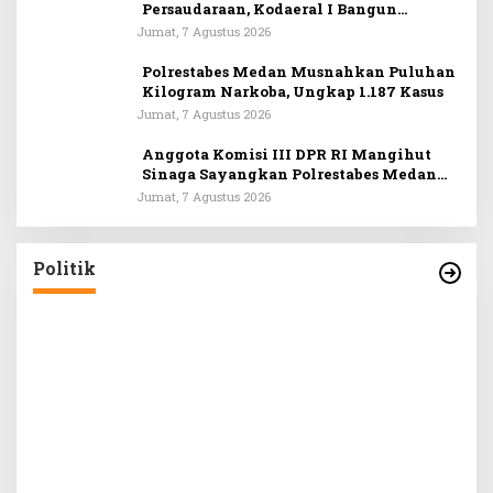
Persaudaraan, Kodaeral I Bangun
Kedekatan Dengan Masyarakat Pesisir
Jumat, 7 Agustus 2026
Polrestabes Medan Musnahkan Puluhan
Kilogram Narkoba, Ungkap 1.187 Kasus
Jumat, 7 Agustus 2026
Anggota Komisi III DPR RI Mangihut
Sinaga Sayangkan Polrestabes Medan
Terlalu Dini Simpulkan Kematian
Jumat, 7 Agustus 2026
Mantan Istri Polisi sebagai Bunuh Diri
l Rahman : Kritik Terhadap Pemimpin
aikan Secara Proporsional dan Tidak
kan Diksi
n, Politik
|
Kamis, 30 Juli 2026
Politik
DPW PKB Su
Loloskan N