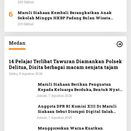
Murah di Car Free Day Medan
229 Dilihat
6
Maruli Siahaan Kembali Berangkatkan Anak
Sekolah Minggu HKBP Padang Bulan Wisata
Rohani ke Hill Park
219 Dilihat
Medan
14 Pelajar Terlibat Tawuran Diamankan Polsek
Delitua, Disita berbagai macam senjata tajam
Sabtu, 8 Agustus 2026
Maruli Siahaan Berikan Penguatan
Kepada Keluarga Berduka, Bentuk Nyata
Arti Persahabatan
Jumat, 7 Agustus 2026
Anggota DPR RI Komisi XIII Dr Maruli
Siahaan Sebut Disrupsi Digital Salah
Satu Tantangan Dalam Memperkuat
Jumat, 7 Agustus 2026
Ideologi Pancasila
Menggoreskan Warna Kuatkan