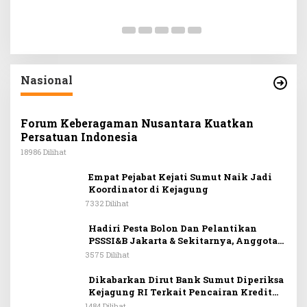
Pemilihan 
Di Politik
|
Rabu,
Nasional
Forum Keberagaman Nusantara Kuatkan
Persatuan Indonesia
18986 Dilihat
Empat Pejabat Kejati Sumut Naik Jadi
Koordinator di Kejagung
7332 Dilihat
Hadiri Pesta Bolon Dan Pelantikan
PSSSI&B Jakarta & Sekitarnya, Anggota
DPR RI Kombes. Pol. (Purn). Dr. Maruli
3575 Dilihat
Siahaan SH.MH: Keturunan
Simanjuntak Dapat Berkontribusi
Dikabarkan Dirut Bank Sumut Diperiksa
Membangun Bangsa
Kejagung RI Terkait Pencairan Kredit
PT Sritex
1484 Dilihat