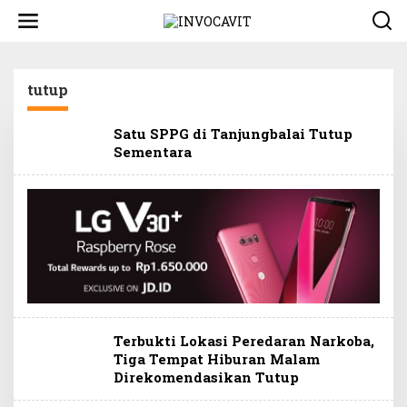
L
e
w
a
t
tutup
i
k
e
Satu SPPG di Tanjungbalai Tutup
k
Sementara
o
n
t
e
n
Terbukti Lokasi Peredaran Narkoba,
Tiga Tempat Hiburan Malam
Direkomendasikan Tutup