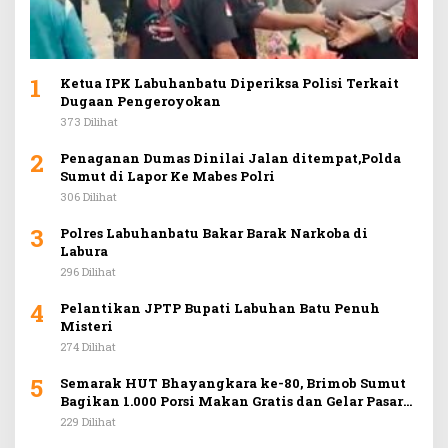
1
Ketua IPK Labuhanbatu Diperiksa Polisi Terkait
Dugaan Pengeroyokan
373 Dilihat
2
Penaganan Dumas Dinilai Jalan ditempat,Polda
Sumut di Lapor Ke Mabes Polri
306 Dilihat
3
Polres Labuhanbatu Bakar Barak Narkoba di
Labura
296 Dilihat
4
Pelantikan JPTP Bupati Labuhan Batu Penuh
Misteri
274 Dilihat
5
Semarak HUT Bhayangkara ke-80, Brimob Sumut
Bagikan 1.000 Porsi Makan Gratis dan Gelar Pasar
Murah di Car Free Day Medan
229 Dilihat