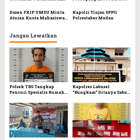
Tim Jatanras Dit
Malaysia
Reskrimum Polda Sumut
Dosen FKIP UMSU Minta
Kapolri Tinjau SPPG
Dihadang Oknum TNI
Aturan Kuota Mahasiswa
Polrestabes Medan
Baru PTN Agar Ditinjau
Kembali
Jangan Lewatkan
Polsek TBS Tangkap
Kapolres Labusel
Pencuri Spesialis Rumah
“Bungkam” Ditanya Sabu
Kosong
Marak di Wilkumnya