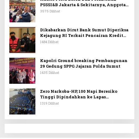
PSSSI&B Jakarta & Sekitarnya, Anggota
DPR RI Kombes. Pol. (Purn). Dr. Maruli
3575 Dilihat
Siahaan SH.MH: Keturunan
Simanjuntak Dapat Berkontribusi
Membangun Bangsa
Dikabarkan Dirut Bank Sumut Diperiksa
Kejagung RI Terkait Pencairan Kredit
PT Sritex
1484 Dilihat
Kapolri Ground breaking Pembangunan
29 Gedung SPPG Jajaran Polda Sumut
1435 Dilihat
Zero Narkoba-HP, 100 Napi Beresiko
Tinggi Dipindahkan ke Lapas
Nusakambangan
1319 Dilihat