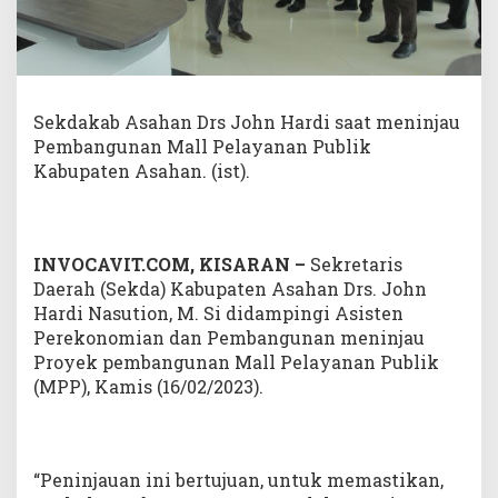
b
a
n
g
u
n
Sekdakab Asahan Drs John Hardi saat meninjau
a
Pembangunan Mall Pelayanan Publik
n
Kabupaten Asahan. (ist).
M
a
l
l
P
INVOCAVIT.COM, KISARAN –
Sekretaris
e
Daerah (Sekda) Kabupaten Asahan Drs. John
l
Hardi Nasution, M. Si didampingi Asisten
a
y
Perekonomian dan Pembangunan meninjau
a
Proyek pembangunan Mall Pelayanan Publik
n
(MPP), Kamis (16/02/2023).
a
n
P
u
b
“Peninjauan ini bertujuan, untuk memastikan,
l