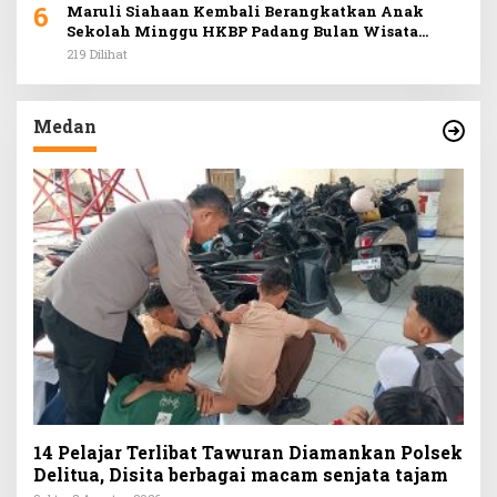
6
Maruli Siahaan Kembali Berangkatkan Anak
Sekolah Minggu HKBP Padang Bulan Wisata
Rohani ke Hill Park
219 Dilihat
Medan
14 Pelajar Terlibat Tawuran Diamankan Polsek
Delitua, Disita berbagai macam senjata tajam