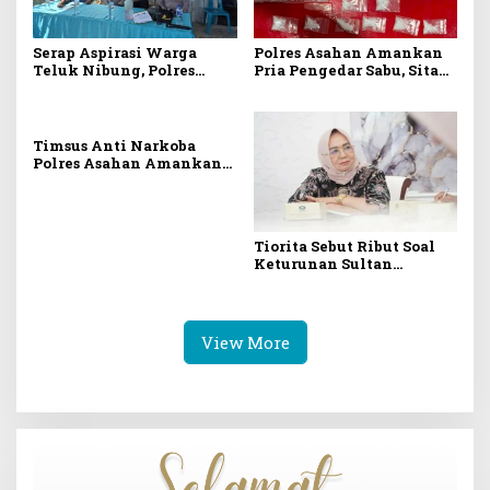
Serap Aspirasi Warga
Polres Asahan Amankan
Teluk Nibung, Polres
Pria Pengedar Sabu, Sita
Tanjung Balai Gelar
19,60 Gram Barang Bukti
Jumat Curhat Bahaya
Narkoba hingga
Poskamling
Timsus Anti Narkoba
Polres Asahan Amankan
Pengedar dengan Barang
Bukti 63,67 Gram Sabu
Tiorita Sebut Ribut Soal
Keturunan Sultan
Langkat Rawan Konflik
Sosial, Penyelesaian
Diserahkan Ke Pihak
Kesultanan
View More