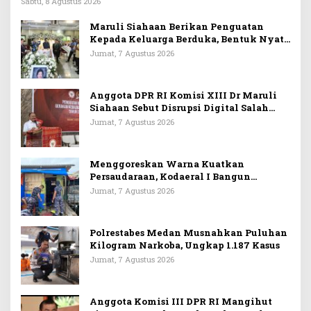
Sabtu, 8 Agustus 2026
Maruli Siahaan Berikan Penguatan
Kepada Keluarga Berduka, Bentuk Nyata
Arti Persahabatan
Jumat, 7 Agustus 2026
Anggota DPR RI Komisi XIII Dr Maruli
Siahaan Sebut Disrupsi Digital Salah
Satu Tantangan Dalam Memperkuat
Jumat, 7 Agustus 2026
Ideologi Pancasila
Menggoreskan Warna Kuatkan
Persaudaraan, Kodaeral I Bangun
Kedekatan Dengan Masyarakat Pesisir
Jumat, 7 Agustus 2026
Polrestabes Medan Musnahkan Puluhan
Kilogram Narkoba, Ungkap 1.187 Kasus
Jumat, 7 Agustus 2026
Anggota Komisi III DPR RI Mangihut