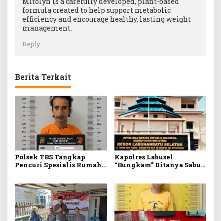
Mitolyn is a carefully developed, plant-based
formula created to help support metabolic
efficiency and encourage healthy, lasting weight
management.
Reply
Berita Terkait
Polsek TBS Tangkap
Kapolres Labusel
Pencuri Spesialis Rumah
“Bungkam” Ditanya Sabu
Kosong
Marak di Wilkumnya