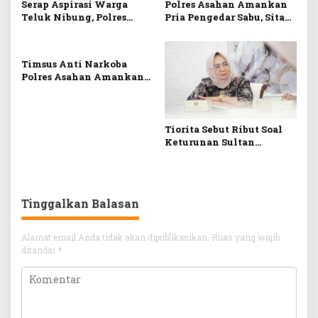
Serap Aspirasi Warga
Polres Asahan Amankan
Teluk Nibung, Polres
Pria Pengedar Sabu, Sita
Tanjung Balai Gelar
19,60 Gram Barang Bukti
Jumat Curhat Bahaya
Narkoba hingga
Timsus Anti Narkoba
Poskamling
Polres Asahan Amankan
Pengedar dengan Barang
Bukti 63,67 Gram Sabu
Tiorita Sebut Ribut Soal
Keturunan Sultan
Langkat Rawan Konflik
Sosial, Penyelesaian
Diserahkan Ke Pihak
Kesultanan
Tinggalkan Balasan
Alamat email Anda tidak akan dipublikasikan.
Ruas yang wajib
ditandai
*