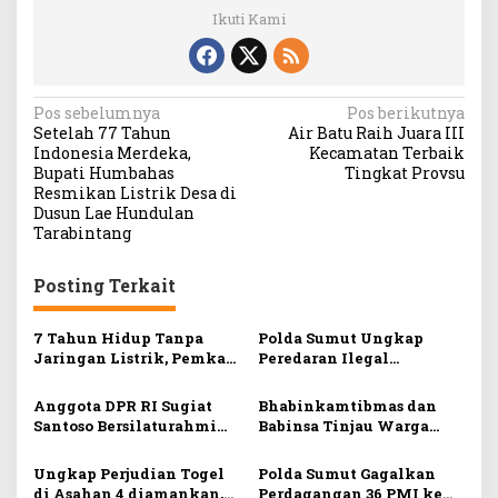
Ikuti Kami
N
Pos sebelumnya
Pos berikutnya
Setelah 77 Tahun
Air Batu Raih Juara III
a
Indonesia Merdeka,
Kecamatan Terbaik
v
Bupati Humbahas
Tingkat Provsu
Resmikan Listrik Desa di
i
Dusun Lae Hundulan
Tarabintang
g
a
Posting Terkait
s
i
7 Tahun Hidup Tanpa
Polda Sumut Ungkap
Jaringan Listrik, Pemkab
Peredaran Ilegal
p
Asahan Tak Perduli
Keytamine di Asahan,
o
Dua Pelaku Diamankan
Anggota DPR RI Sugiat
Bhabinkamtibmas dan
s
Santoso Bersilaturahmi
Babinsa Tinjau Warga
Bersama Konten Kreator
Terdampak Banjir di
dari Kabupaten Asahan
Bedagai
Ungkap Perjudian Togel
Polda Sumut Gagalkan
di Asahan 4 diamankan,
Perdagangan 36 PMI ke